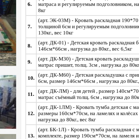
6.
матраса и регулируемым подголовником, наг
8кг
(арт. ЭК-03М) - Кровать раскладная 190*70 
7.
толщиной 6см и регулируемым подголовник
130кг., вес 10кг
(арт. ДК-01) - Детская кровать раскладная б
8.
146см*66см , нагрузка до 80кг., вес 6,5кг
(арт. ДК-М30) - Детская кровать раскладуш
9.
матрас пришит, толщ. 3см , нагрузка до 80кг.
(арт. ДК-М60) - Детская раскладушка с пр
10.
6см, размер 146см*66см , нагрузка до 80кг.,
(арт. ДК-ЛМ) -
для детей , размер 140см*70
11.
матрас съёмный толщ. 6см , нагрузка до 80кг
(арт. ДК-1ЛМ) - Кровать тумба детская с ма
12.
размеры 160см*70см, на ламелях и колёсах 
нагрузка до 80кг., вес 8кг
(арт. БК-1Л) - Кровать тумба раскладная с 
13.
комплекте, размер 190см*70см, на ламеля и 