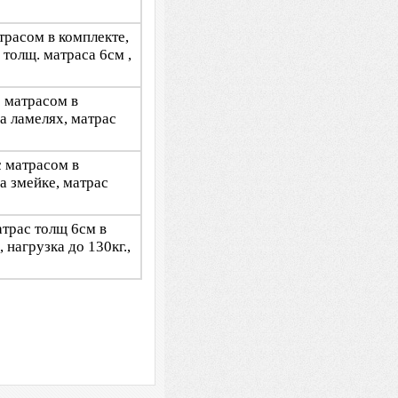
атрасом в комплекте,
 толщ. матраса 6см ,
с матрасом в
а ламелях, матрас
с матрасом в
а змейке, матрас
атрас толщ 6см в
 нагрузка до 130кг.,