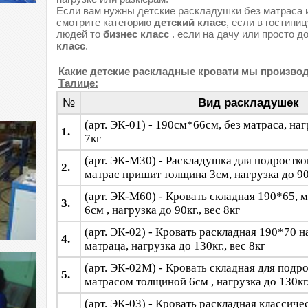
Если вам нужны детские раскладушки без матраса 
смотрите категорию
детский класс
, если в гостини
людей то
бизнес класс
. если на дачу или просто до 
класс
.
Какие детские раскладные кровати мы производ
Талице:
№
Вид раскладушек
(арт. ЭК-01) -
190см*66см, без матраса, нагр
1.
7кг
(арт. ЭК-М30) - Раскладушка для подростк
2.
матрас пришит толщина 3см, нагрузка до 90к
(арт. ЭК-М60) - Кровать складная 190*65, 
3.
6см , нагрузка до 90кг., вес 8кг
(арт. ЭК-02) - Кровать раскладная 190*70 на
4.
матраца, нагрузка до 130кг., вес 8кг
(арт. ЭК-02М) - Кровать складная для подро
5.
матрасом толщиной 6см , нагрузка до 130кг.
(арт. ЭК-03) - Кровать раскладная классичес