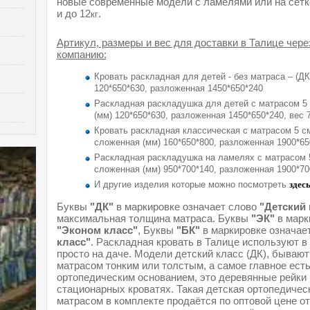
новые современные модели с ламелями или на сетке
и до 12
.
кг
Артикул, размеры и вес для доставки в Талице чер
компанию:
Кровать раскладная для детей - без матраса – (ДК
120*650*630, разложенная 1450*650*240
Раскладная раскладушка для детей с матрасом 5 
(мм) 120*650*630, разложенная 1450*650*240, вес 7
Кровать раскладная классическая с матрасом 5 см
сложенная (мм) 160*650*800, разложенная 1900*650
Раскладная раскладушка на ламелях с матрасом 5
сложенная (мм) 950*700*140, разложенная 1900*700
И другие изделия которые можно посмотреть
здес
Буквы
"ДК"
в маркировке означает слово
"Детский 
максимальная толщина матраса. Буквы
"ЭК"
в марк
"Эконом класс"
, Буквы
"БК"
в маркировке означае
класс"
. Раскладная кровать в Талице используют в
просто на даче. Модели детский класс (ДК), бывают
матрасом тонким или толстым, а самое главное ест
ортопедическим основанием, это деревянные рейки
стационарных кроватях. Такая детская ортопедичес
матрасом в комплекте продаётся по оптовой цене от