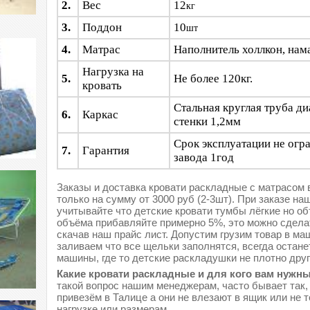
2.
Вес
12
кг
3.
Поддон
10
шт
4.
Матрас
Наполнитель холлкон, нам
Нагрузка на
5.
Не более 120кг.
кровать
Стальная круглая труба д
6.
Каркас
стенки 1,2мм
Срок эксплуатации не огр
7.
Гарантия
завода 1год
Заказы и доставка кровати раскладные с матрасом
только на сумму от 3000 руб (2-3шт). При заказе на
учитывайте что детские кровати тумбы лёгкие но о
объёма прибавляйте примерно 5%, это можно сделат
скачав наш прайс лист. Допустим грузим товар в ма
заливаем что все щельки заполнятся, всегда остане
машины, где то детские раскладушки не плотно друг 
Какие кровати раскладные и для кого вам нужн
такой вопрос нашим менеджерам, часто бывает так, 
привезём в Талице а они не влезают в ящик или не т
нагрузке или размерам.