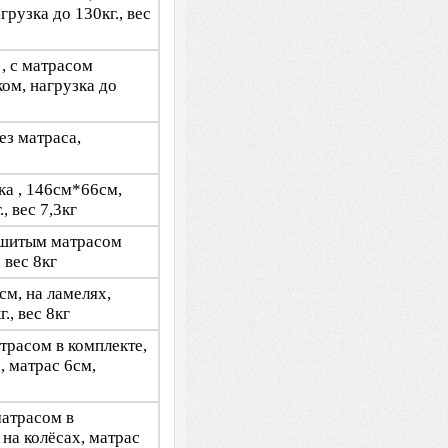
рузка до 130кг., вес
, с матрасом
ом, нагрузка до
ез матраса,
ка , 146см*66см,
, вес 7,3кг
ишитым матрасом
 вес 8кг
см, на ламелях,
., вес 8кг
трасом в комплекте,
, матрас 6см,
матрасом в
на колёсах, матрас