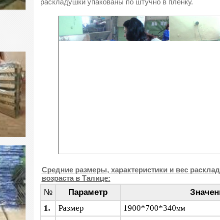
раскладушки упакованы по штучно в плёнку.
Средние размеры, характеристики и вес раскла
возраста в Талице:
№
Параметр
Значен
1.
Размер
1900*700*340
мм