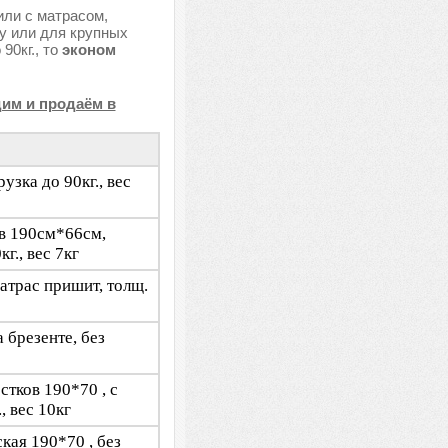
или с матрасом,
цу или для крупных
90кг., то
эконом
им и продаём в
узка до 90кг., вес
ов 190см*66см,
г., вес 7кг
матрас пришит, толщ.
 брезенте, без
стков 190*70 , с
, вес 10кг
кая 190*70 , без