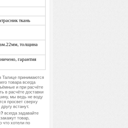
атрасник ткань
иам.22мм, толщина
аничено, гарантия
 в Талице принимаются
шего товара всегда
бъёмные и при расчёте
ь в расчёте доставки
шину, мы ведь не воду
тся просвет сверху
другу встанут.
ы?
всегда задавайте
закажут товар,
о что хотели по