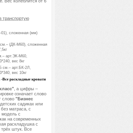
. Вес колеблится от 6
ез транспортую
-01), сложенная (мм)
см.– (ДК-М60), сложенная
,5кг
.– арт.ЭК-М60,
*240, вес 8кг
 см.– арт.БК-2Л,
*340, вес 10кг
ь -Все раскладные кровати
класс"
, а цифры –
ировке означает слово
т слово
"Бизнес
 детских садиках или
 без матраса, с
ь модель с
 как на современных
кая раскладушка с
 трёх штук. Все