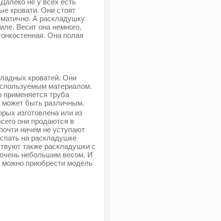
Далеко не у всех есть
ые кровати. Они стоят
ематично. А раскладушку
иле. Весит она немного,
тонкостенная. Она полая
кладных кроватей. Они
используемым материалом.
о применяется труба
я может быть различным.
рых изготовлена или из
сего они продаются в
почти ничем не уступают
спать на раскладушке
ствуют также раскладушки с
я очень небольшим весом. И
 – можно приобрести модель