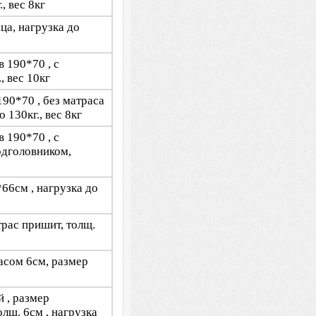
, вес 8кг
ца, нагрузка до
 190*70 , с
, вес 10кг
190*70 , без матраса
130кг., вес 8кг
 190*70 , с
одголовником,
*66см , нагрузка до
трас пришит, толщ.
асом 6см, размер
й , размер
лщ. 6см , нагрузка