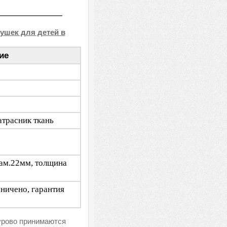
ушек для детей в
ие
атрасник ткань
иам.22мм, толщина
аничено, гарантия
урово принимаются