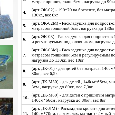
матрас пришит, толщ. 6см , нагрузка до 90кг.
(арт. ЭК-02) -
190*70 на брезенте, без матра
4.
130кг., вес 8кг
(арт. ЭК-02М) - Раскладушка для подростков
5.
матрасом толщиной 6см , нагрузка до 130кг.
(арт. ЭК-03) - Раскладушка для подростков 
6.
и регулируемым подголовником, нагрузка до 
(арт. ЭК-03М) - Раскладушка для подростков
7.
матрасом толщиной 6см и регулируемым п
нагрузка до 130кг., вес 10кг
(арт. ДК-01) -
для детей без матраса, 146см
8.
80кг., вес 6,5кг
(арт. ДК-М30) -
для детей , 146см*66см, ма
9.
3см , нагрузка до 80кг., вес 7,3кг
(арт. ДК-М60) -
для детей с пришитым матр
10.
146см*66см , нагрузка до 80кг., вес 8кг
(арт. ДК-ЛМ) - Раскладная кровать для дете
11.
140см*70см, на ламелях, матрас съёмный то