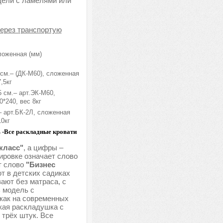
дели с ламелями или
через транспортую
ложенная (мм)
см.– (ДК-М60), сложенная
,5кг
 см.– арт.ЭК-М60,
*240, вес 8кг
– арт.БК-2Л, сложенная
10кг
ь -Все раскладные кровати
класс"
, а цифры –
ировке означает слово
т слово
"Бизнес
т в детских садиках
вают без матраса, с
ь модель с
 как на современных
кая раскладушка с
 трёх штук. Все