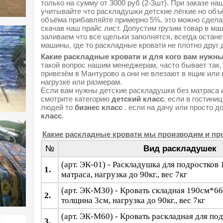
только на сумму от 3000 руб (2-3шт). При заказе на
учитывайте что раскладушки детские лёгкие но объ
объёма прибавляйте примерно 5%, это можно сделат
скачав наш прайс лист. Допустим грузим товар в ма
заливаем что все щельки заполнятся, всегда остане
машины, где то раскладные кровати не плотно друг д
Какие раскладные кровати и для кого вам нужн
такой вопрос нашим менеджерам, часто бывает так, 
привезём в Мантурово а они не влезают в ящик или н
нагрузке или размерам.
Если вам нужны детские раскладушки без матраса 
смотрите категорию
детский класс
, если в гостини
людей то
бизнес класс
. если на дачу или просто до 
класс
.
Какие раскладные кровати мы производим и пр
№
Вид раскладушек
(арт. ЭК-01) - Раскладушка для подростков
1.
матраса, нагрузка до 90кг., вес 7кг
(арт. ЭК-М30) - Кровать складная 190см*6
2.
толщина 3см, нагрузка до 90кг., вес 7кг
(арт. ЭК-М60) - Кровать раскладная для по
3.