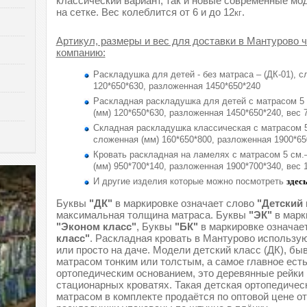
классический вариант, так и новые современные мо
на сетке. Вес колеблится от 6 и до 12
.
кг
Артикул, размеры и вес для доставки в Мантурово 
компанию:
Раскладушка для детей - без матраса – (ДК-01), с
120*650*630, разложенная 1450*650*240
Раскладная раскладушка для детей с матрасом 5 
(мм) 120*650*630, разложенная 1450*650*240, вес 7
Складная раскладушка классическая с матрасом 5
сложенная (мм) 160*650*800, разложенная 1900*650
Кровать раскладная на ламелях с матрасом 5 см.
(мм) 950*700*140, разложенная 1900*700*340, вес 
И другие изделия которые можно посмотреть
здес
Буквы
"ДК"
в маркировке означает слово
"Детский 
максимальная толщина матраса. Буквы
"ЭК"
в марк
"Эконом класс"
, Буквы
"БК"
в маркировке означае
класс"
. Раскладная кровать в Мантурово использую
или просто на даче. Модели детский класс (ДК), бы
матрасом тонким или толстым, а самое главное ест
ортопедическим основанием, это деревянные рейки
стационарных кроватях. Такая детская ортопедичес
матрасом в комплекте продаётся по оптовой цене от