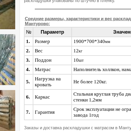
раскладушки упакованы по штучно в плёнку.
Средние размеры, характеристики и вес расклад
Мантурово:
№
Параметр
Значен
1.
Размер
1900*700*340
мм
2.
Вес
12
кг
3.
Поддон
10
шт
4.
Матрас
Наполнитель холлкон, нам
Нагрузка на
5.
Не более 120кг.
кровать
Стальная круглая труба д
6.
Каркас
стенки 1,2мм
Срок эксплуатации не огр
7.
Гарантия
завода 1год
Заказы и доставка раскладушки с матрасом в Мант