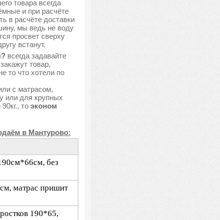
шего товара всегда
ёмные и при расчёте
ь в расчёте доставки
шину, мы ведь не воду
тся просвет сверху
ругу встанут.
ы?
всегда задавайте
закажут товар,
е то что хотели по
или с матрасом,
цу или для крупных
90кг., то
эконом
одаём в Мантурово:
 190см*66см, без
6см, матрас пришит
дростков 190*65,