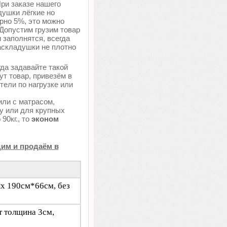
При заказе нашего
душки лёгкие но
рно 5%, это можно
 Допустим грузим товар
 заполнятся, всегда
аскладушки не плотно
да задавайте такой
т товар, привезём в
тели по нагрузке или
или с матрасом,
цу или для крупных
90кг., то
эконом
им и продаём в
ых 190см*66см, без
 толщина 3см,