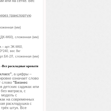
и или на сетке. Вес
через транспортую
ложенная (мм)
(ДК-М60), сложенная (мм)
.– арт.ЭК-М60,
*240, вес 8кг
рт.БК-2Л, сложенная (мм)
ь -Все раскладные кровати
класс"
, а цифры –
ировке означает слово
т слово
"Бизнес
в детских садиках или
 без матраса, с
ь модель с
 как на современных
кая раскладушка с
 трёх штук. Все