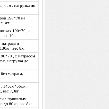
. 6см , нагрузка до
тков 190*70 на
ес 8кг
жинках 190*70 , с
, вес 10кг
з матраса и
30кг., вес 8кг
190*70 , с матрасом
ом, нагрузка до
 без матраса,
 , 146см*66см,
, вес 7,3кг
тей с пришитым
 до 80кг., вес 8кг