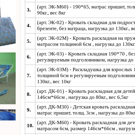
(арт. ЭК-М60) -
190*65, матрас пришит, толщ
3.
90кг., вес 8кг
(арт. ЭК-02) - Кровать складная для подрос
4.
брезенте, без матраца, нагрузка до 130кг., в
(арт. ЭК-02М) - Кровать раскладная на пру
5.
матрасом толщиной 6см , нагрузка до 130кг.
(арт. ЭК-03) - Кровать складная 190*70 , бе
6.
регулируемым подголовником, нагрузка до 1
(арт. ЭК-03М) - Раскладушка для взрослых 
7.
толщиной 6см и регулируемым подголовник
130кг., вес 10кг
(арт. ДК-01) - Кровать раскладная для детей
8.
146см*66см , нагрузка до 80кг., вес 6,5кг
(арт. ДК-М30) - Детская кровать раскладная
9.
матрас пришит, толщ. 3см , нагрузка до 80кг.
(арт. ДК-М60) - Кровать раскладная для де
10.
матрасом 6см, размер 146см*66см , нагрузка