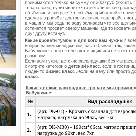
принимаются только на сумму от 3000 руб (2-3шт). 
товара всегда учитывайте что металические раскла
объёмные и при расчёте объёма прибавляйте приме
сделать в расчёте доставки скачав наш прайс лист.
в машину, мы ведь не воду заливаем что все щельки
останется просвет сверху машины, где то кровати р
друг другу встанут.
Какие кровати тумбы и для кого вам нужны?
всег
вопрос нашим менеджерам, часто бывает так, закажу
Бабушкине а они не влезают в ящик или не то что хо
размерам.
Если вам нужны детские раскладушки без матраса 
смотрите категорию
детский класс
, если в гостини
людей то
бизнес класс
. если на дачу или просто до 
класс
.
Какие детские раскладные кровати мы производ
Бабушкине:
№
Вид раскладушек
(арт. ЭК-01) - Кровать складная для взросл
1.
матраса, нагрузка до 90кг., вес 7кг
(арт. ЭК-М30) -
190см*66см, матрас пришит
2.
нагрузка до 90кг., вес 7кг