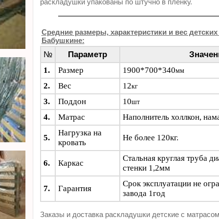
раскладушки упакованы по штучно в плёнку.
Средние размеры, характеристики и вес детских
Бабушкине:
№
Параметр
Значен
1.
Размер
1900*700*340
мм
2.
Вес
12
кг
3.
Поддон
10
шт
4.
Матрас
Наполнитель холлкон, нам
Нагрузка на
5.
Не более 120кг.
кровать
Стальная круглая труба д
6.
Каркас
стенки 1,2мм
Срок эксплуатации не огр
7.
Гарантия
завода 1год
Заказы и доставка раскладушки детские с матрасо