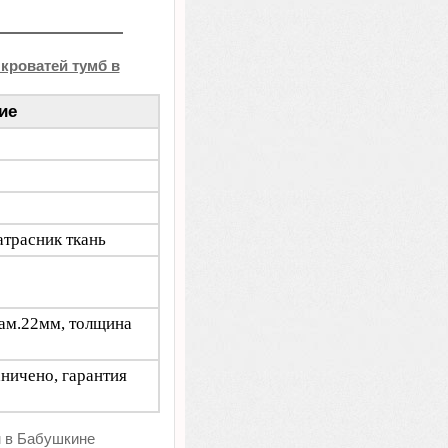
 кроватей тумб в
ие
атрасник ткань
иам.22мм, толщина
аничено, гарантия
м в Бабушкине