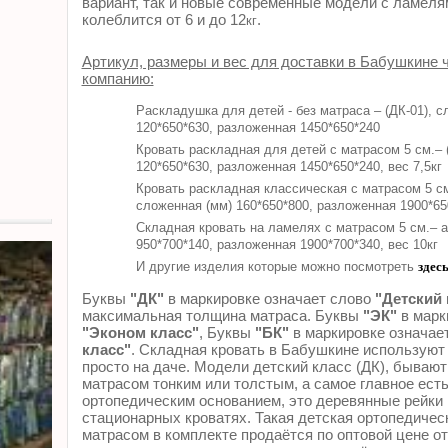
вариант, так и новые современные модели с ламелям
колеблится от 6 и до 12
.
кг
Артикул, размеры и вес для доставки в Бабушкине 
компанию:
Раскладушка для детей - без матраса – (ДК-01), с
120*650*630, разложенная 1450*650*240
Кровать раскладная для детей с матрасом 5 см.– 
120*650*630, разложенная 1450*650*240, вес 7,5кг
Кровать раскладная классическая с матрасом 5 см
сложенная (мм) 160*650*800, разложенная 1900*650
Складная кровать на ламелях с матрасом 5 см.– а
950*700*140, разложенная 1900*700*340, вес 10кг
И другие изделия которые можно посмотреть
здес
Буквы
"ДК"
в маркировке означает слово
"Детский 
максимальная толщина матраса. Буквы
"ЭК"
в марк
"Эконом класс"
, Буквы
"БК"
в маркировке означае
класс"
. Складная кровать в Бабушкине используют 
просто на даче. Модели детский класс (ДК), бывают
матрасом тонким или толстым, а самое главное ест
ортопедическим основанием, это деревянные рейки
стационарных кроватях. Такая детская ортопедичес
матрасом в комплекте продаётся по оптовой цене от