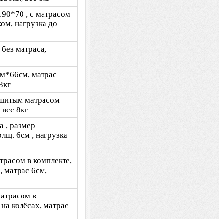
190*70 , с матрасом
ом, нагрузка до
 без матраса,
см*66см, матрас
3кг
ишитым матрасом
 вес 8кг
а , размер
лщ. 6см , нагрузка
трасом в комплекте,
, матрас 6см,
матрасом в
на колёсах, матрас