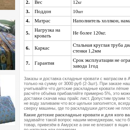
2.
Вес
12
кг
3.
Поддон
10
шт
4.
Матрас
Наполнитель холлкон, нам
Нагрузка на
5.
Не более 120кг.
кровать
Стальная круглая труба д
6.
Каркас
стенки 1,2мм
Срок эксплуатации не огр
7.
Гарантия
завода 1год
Заказы и доставка складные кровати с матрасом в
только на сумму от 3000 руб (2-3шт). При заказе на
учитывайте что детские раскладные кровати лёгкие
расчёте объёма прибавляйте примерно 5%, это можн
доставки скачав наш прайс лист. Допустим грузим т
не воду заливаем что все щельки заполнятся, всегд
сверху машины, где то раскладушки детские не плотн
Какие детские раскладные кровати и для кого в
задавайте такой вопрос нашим менеджерам, часто б
товар, привезём в Амурске а они не влезают в ящик 
по нагрузке или размерам.