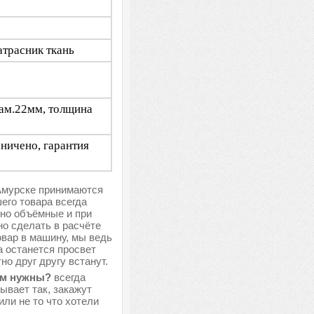
атрасник ткань
иам.22мм, толщина
аничено, гарантия
 Амурске принимаются
шего товара всегда
 но объёмные и при
о сделать в расчёте
овар в машину, мы ведь
а останется просвет
о друг другу встанут.
ам нужны?
всегда
ывает так, закажут
или не то что хотели