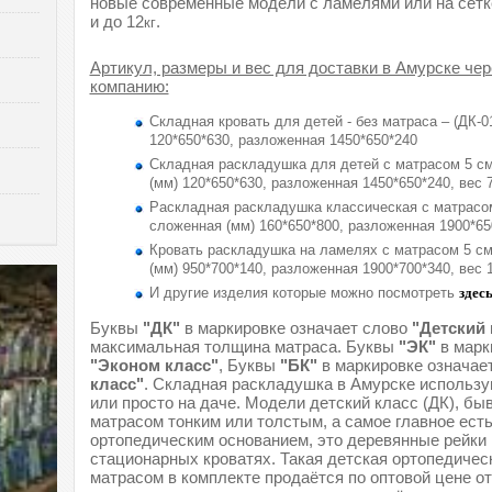
новые современные модели с ламелями или на сетке
и до 12
.
кг
Артикул, размеры и вес для доставки в Амурске че
компанию:
Складная кровать для детей - без матраса – (ДК-0
120*650*630, разложенная 1450*650*240
Складная раскладушка для детей с матрасом 5 см
(мм) 120*650*630, разложенная 1450*650*240, вес 7
Раскладная раскладушка классическая с матрасом
сложенная (мм) 160*650*800, разложенная 1900*650
Кровать раскладушка на ламелях с матрасом 5 см
(мм) 950*700*140, разложенная 1900*700*340, вес 
И другие изделия которые можно посмотреть
здес
Буквы
"ДК"
в маркировке означает слово
"Детский 
максимальная толщина матраса. Буквы
"ЭК"
в марк
"Эконом класс"
, Буквы
"БК"
в маркировке означае
класс"
. Складная раскладушка в Амурске использу
или просто на даче. Модели детский класс (ДК), бы
матрасом тонким или толстым, а самое главное ест
ортопедическим основанием, это деревянные рейки
стационарных кроватях. Такая детская ортопедичес
матрасом в комплекте продаётся по оптовой цене от