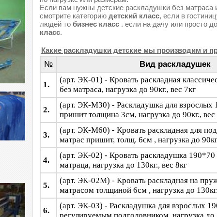
Если вам нужны детские раскладушки без матраса 
смотрите категорию
детский класс
, если в гостини
людей то
бизнес класс
. если на дачу или просто до 
класс
.
Какие раскладушки детские мы производим и п
№
Вид раскладушек
(арт. ЭК-01) - Кровать раскладная классич
1.
без матраса, нагрузка до 90кг., вес 7кг
(арт. ЭК-М30) - Раскладушка для взрослых
2.
пришит толщина 3см, нагрузка до 90кг., вес
(арт. ЭК-М60) - Кровать раскладная для по
3.
матрас пришит, толщ. 6см , нагрузка до 90кг.
(арт. ЭК-02) - Кровать раскладушка 190*70 
4.
матраца, нагрузка до 130кг., вес 8кг
(арт. ЭК-02М) - Кровать раскладная на пру
5.
матрасом толщиной 6см , нагрузка до 130кг.
(арт. ЭК-03) - Раскладушка для взрослых 19
6.
регулируемым подголовником, нагрузка до 1