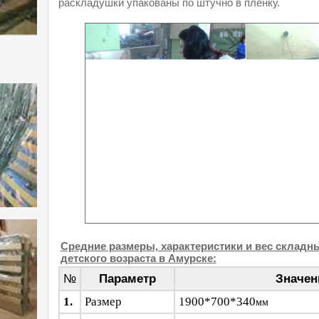
раскладушки упакованы по штучно в плёнку.
Средние размеры, характеристики и вес складн
детского возраста в Амурске:
№
Параметр
Значен
1.
Размер
1900*700*340
мм