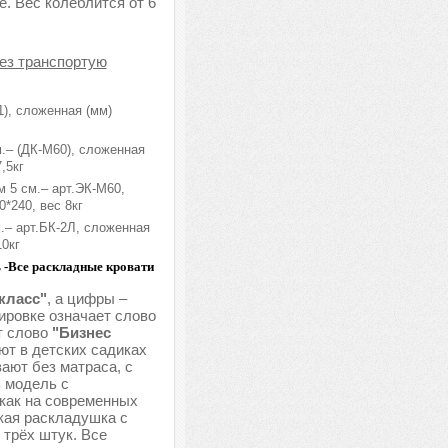
. Вес колеблится от 6
рез транспортую
1), сложенная (мм)
.– (ДК-М60), сложенная
,5кг
 5 см.– арт.ЭК-М60,
*240, вес 8кг
.– арт.БК-2Л, сложенная
10кг
ь -Все раскладные кровати
класс"
, а цифры –
ировке означает слово
т слово
"Бизнес
ют в детских садиках
вают без матраса, с
ь модель с
 как на современных
кая раскладушка с
 трёх штук. Все