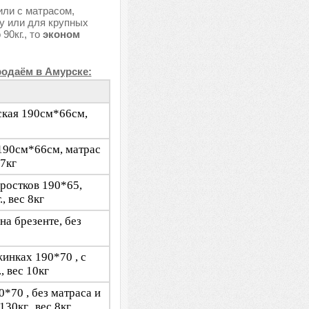
или с матрасом,
цу или для крупных
90кг., то
эконом
родаём в Амурске:
еская 190см*66см,
 190см*66см, матрас
 7кг
дростков 190*65,
, вес 8кг
на брезенте, без
жинках 190*70 , с
, вес 10кг
0*70 , без матраса и
30кг., вес 8кг