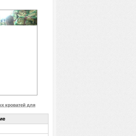
ых кроватей для
ие