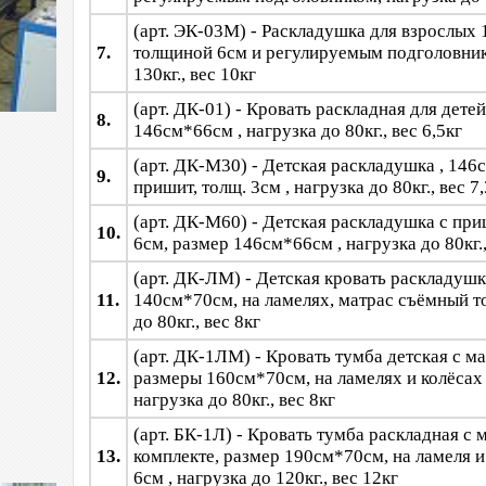
(арт. ЭК-03М) - Раскладушка для взрослых 
7.
толщиной 6см и регулируемым подголовник
130кг., вес 10кг
(арт. ДК-01) - Кровать раскладная для детей
8.
146см*66см , нагрузка до 80кг., вес 6,5кг
(арт. ДК-М30) - Детская раскладушка , 146
9.
пришит, толщ. 3см , нагрузка до 80кг., вес 7,
(арт. ДК-М60) - Детская раскладушка с пр
10.
6см, размер 146см*66см , нагрузка до 80кг.,
(арт. ДК-ЛМ) - Детская кровать раскладушк
11.
140см*70см, на ламелях, матрас съёмный то
до 80кг., вес 8кг
(арт. ДК-1ЛМ) - Кровать тумба детская с ма
12.
размеры 160см*70см, на ламелях и колёсах 
нагрузка до 80кг., вес 8кг
(арт. БК-1Л) - Кровать тумба раскладная с 
13.
комплекте, размер 190см*70см, на ламеля и 
6см , нагрузка до 120кг., вес 12кг