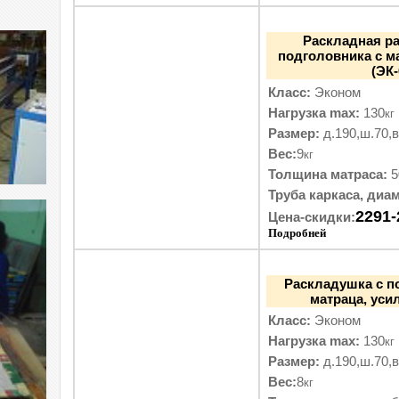
Раскладная р
подголовника с м
(ЭК
Класс:
Эконом
Нагрузка max:
130
кг
Размер:
д.190,ш.70,в
Вес:
9
кг
Толщина матраса:
5
Труба каркаса, диам
2291-
Цена-скидки:
Подробней
Раскладушка с п
матраца, уси
Класс:
Эконом
Нагрузка max:
130
кг
Размер:
д.190,ш.70,в
Вес:
8
кг