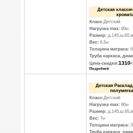
Детская класси
кровать
Класс:
Детский
Нагрузка max:
80
кг
Размер:
д.145,ш.65,в
Вес:
6,5
кг
Толщина матраса:
б
Труба каркаса, диам
1310-
Цена-скидки:
Подробней
Детская Раскла
полумягка
Класс:
Детский
Нагрузка max:
80
кг
Размер:
д.145,ш.65,в
Вес:
7
кг
Толщина матраса:
3
Труба каркаса, диам