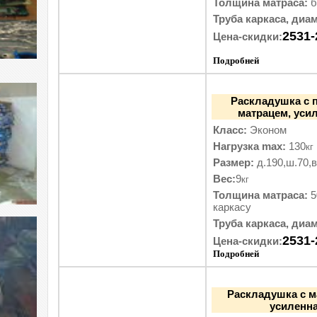
Толщина матраса:
б
Труба каркаса, диам
2531-
Цена-скидки:
Подробней
Раскладушка с 
матрацем, уси
Класс:
Эконом
Нагрузка max:
130
кг
Размер:
д.190,ш.70,в
Вес:
9
кг
Толщина матраса:
5
каркасу
Труба каркаса, диам
2531-
Цена-скидки:
Подробней
Раскладушка с м
усиленна