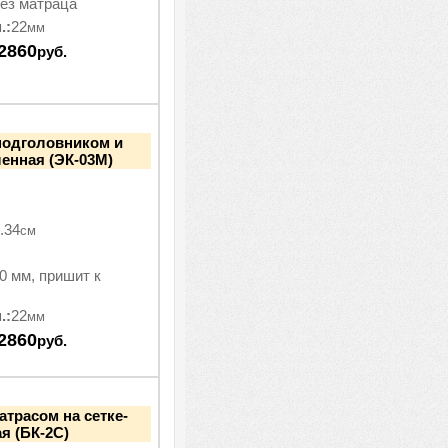
ез матраца
.:
22
мм
2860
руб.
подголовником и
ленная (ЭК-03М)
.34
см
0 мм, пришит к
.:
22
мм
2860
руб.
атрасом на сетке-
я (БК-2С)