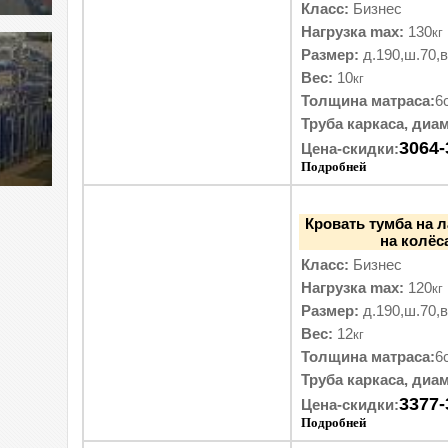
Класс:
Бизнес
Нагрузка max:
130
кг
Размер:
д.190,ш.70,в
Вес:
10
кг
Толщина матраса:
6
Труба каркаса, диам
3064-
Цена-скидки:
Подробней
Кровать тумба на 
на колёс
Класс:
Бизнес
Нагрузка max:
120
кг
Размер:
д.190,ш.70,в
Вес:
12
кг
Толщина матраса:
6
Труба каркаса, диам
3377-
Цена-скидки:
Подробней