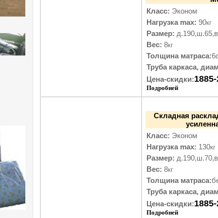
Класс:
Эконом
Нагрузка max:
90
кг
Размер:
д.190,ш.65,в
Вес:
8
кг
Толщина матраса:
6
Труба каркаса, диам
1885-
Цена-скидки:
Подробней
Складная раскла
усиленна
Класс:
Эконом
Нагрузка max:
130
кг
Размер:
д.190,ш.70,в
Вес:
8
кг
Толщина матраса:
б
Труба каркаса, диам
1885-
Цена-скидки:
Подробней