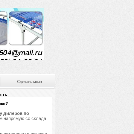
Сделать заказ
сть
ске?
у дилеров по
ем напрямую со склада
ар оставляем в резерве