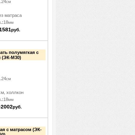
.24
см
ез матраса
.:
18
мм
1581
руб.
ать полумягкая с
 (ЭК-М30)
.24
см
см, холлкон
.:
18
мм
-2002
руб.
ая с матрасом (ЭК-
60)