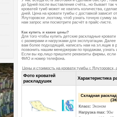
до 5дней после выставления счёта., но бывает так 
кроватей тумб может не хватить количества, сдела
дней. Цена на кровати тумбы с доставкой зависит о
Ялуторовске ,поэтому, чтоб узнать точную сумму за
нам запрос или посмотрите расчёт в прайс-листе.
Как купить и какие цены?
Для того чтобы купить детские раскладные кровати 
с размерами и нагрузками для эксплуатации. Далее
вам более подходящий, написать нам на эл.ящик в 
позвонить нашим менеджерам по продажам, узнать ц
Если вы юр.лицо пришлите реквизиты фирмы, если
ФИО и номер телефона.
Цены и стоимость на кровати тумбы г. Ялуторовск, 
Фото кроватей
Характеристика р
раскладушек
Складная расклад
(ЭК
Класс:
Эконом
Нагрузка max:
90
кг