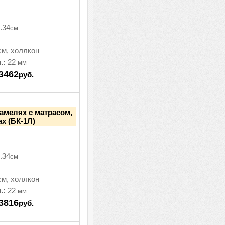
.34
см
см, холлкон
.:
22
мм
3462
руб.
ламелях с матрасом,
ах (БК-1Л)
.34
см
см, холлкон
.:
22
мм
3816
руб.