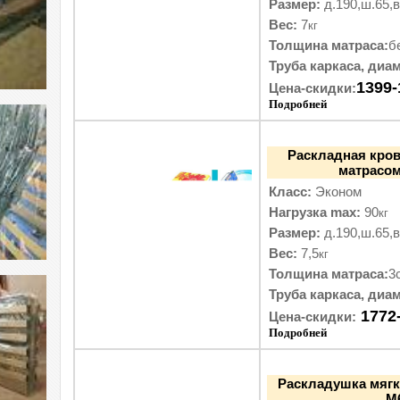
Размер:
д.190,ш.65,в
Вес:
7
кг
Толщина матраса:
б
Труба каркаса, диам
1399-
Цена-скидки:
Подробней
Раскладная кров
матрасом
Класс:
Эконом
Нагрузка max:
90
кг
Размер:
д.190,ш.65,в
Вес:
7,5
кг
Толщина матраса:
3
Труба каркаса, диам
1772
Цена-скидки:
Подробней
Раскладушка мягк
М