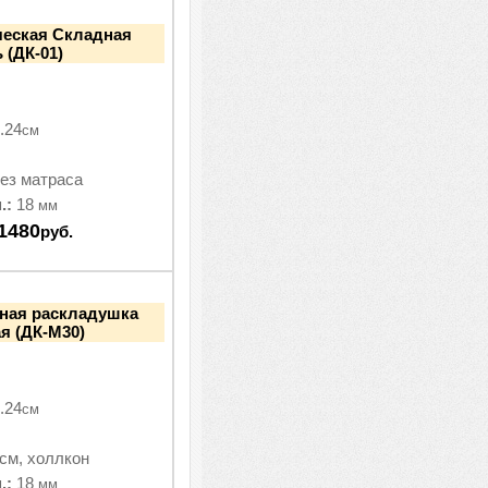
ческая Складная
 (ДК-01)
.24
см
ез матраса
.:
18
мм
1480
руб.
дная раскладушка
я (ДК-М30)
.24
см
см, холлкон
.:
18
мм