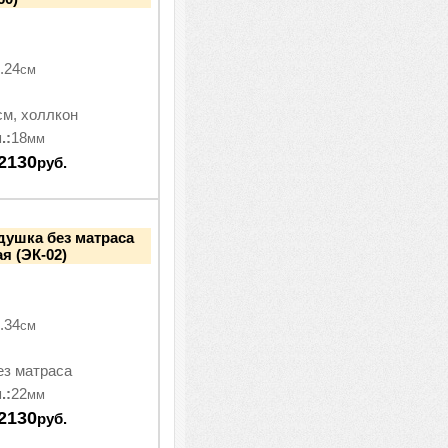
.24
см
см, холлкон
.:
18
мм
2130
руб.
душка без матраса
я (ЭК-02)
.34
см
ез матраса
.:
22
мм
2130
руб.