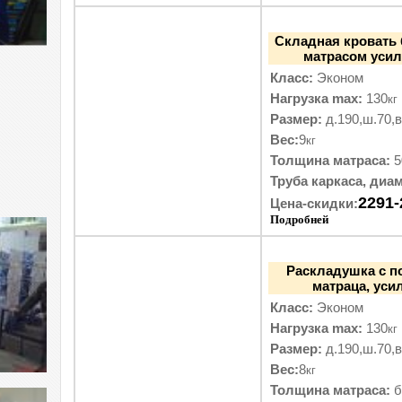
Складная кровать 
матрасом усил
Класс:
Эконом
Нагрузка max:
130
кг
Размер:
д.190,ш.70,в
Вес:
9
кг
Толщина матраса:
5
Труба каркаса, диам
2291-
Цена-скидки:
Подробней
Раскладушка с п
матраца, уси
Класс:
Эконом
Нагрузка max:
130
кг
Размер:
д.190,ш.70,в
Вес:
8
кг
Толщина матраса:
б