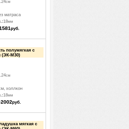
.24
см
ез матраса
.:
18
мм
1581
руб.
ть полумягкая с
 (ЭК-М30)
.24
см
см, холлкон
.:
18
мм
-2002
руб.
ладушка мягкая с
 (ЭК-М60)