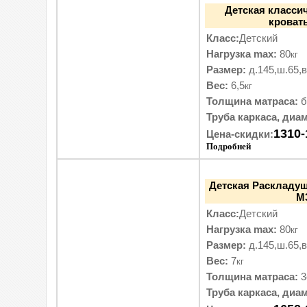
Детская класси
кровать
Класс:
Детский
Нагрузка max:
80
кг
Размер:
д.145,ш.65,в
Вес:
6,5
кг
Толщина матраса:
б
Труба каркаса, диам
1310-
Цена-скидки:
Подробней
Детская Раскладуш
М
Класс:
Детский
Нагрузка max:
80
кг
Размер:
д.145,ш.65,в
Вес:
7
кг
Толщина матраса:
3
Труба каркаса, диам