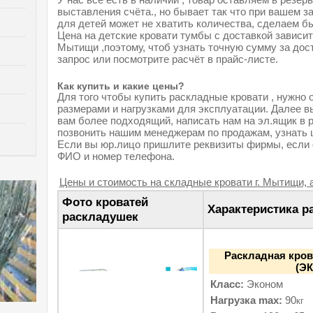
выставления счёта., но бывает так что при вашем з
для детей может не хватить количества, сделаем бы
Цена на детские кровати тумбы с доставкой зависит
Мытищи ,поэтому, чтоб узнать точную сумму за дос
запрос или посмотрите расчёт в прайс-листе.
Как купить и какие цены?
Для того чтобы купить раскладные кровати , нужно 
размерами и нагрузками для эксплуатации. Далее в
вам более подходящий, написать нам на эл.ящик в 
позвонить нашим менеджерам по продажам, узнать ц
Если вы юр.лицо пришлите реквизиты фирмы, если
ФИО и номер телефона.
Цены и стоимость на складные кровати г. Мытищи, 
Фото кроватей
Характеристика р
раскладушек
Раскладная кров
(ЭК
Класс:
Эконом
Нагрузка max:
90
кг