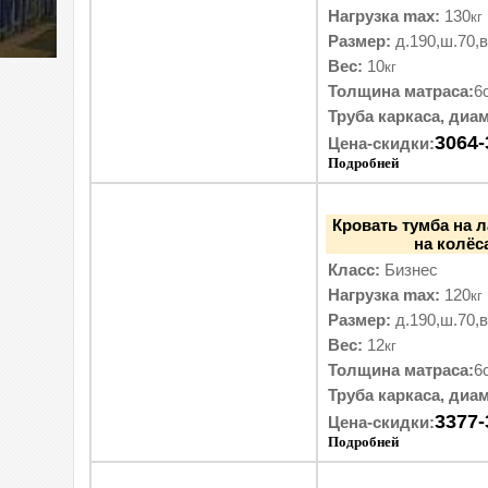
Нагрузка max:
130
кг
Размер:
д.190,ш.70,в
Вес:
10
кг
Толщина матраса:
6
Труба каркаса, диам
3064-
Цена-скидки:
Подробней
Кровать тумба на 
на колёс
Класс:
Бизнес
Нагрузка max:
120
кг
Размер:
д.190,ш.70,в
Вес:
12
кг
Толщина матраса:
6
Труба каркаса, диам
3377-
Цена-скидки:
Подробней