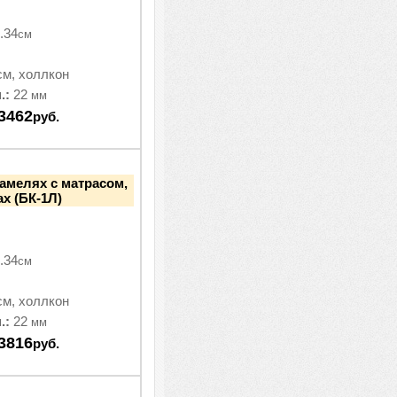
.34
см
см, холлкон
.:
22
мм
3462
руб.
ламелях с матрасом,
ах (БК-1Л)
.34
см
см, холлкон
.:
22
мм
3816
руб.