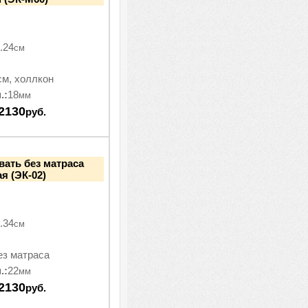
.24
см
см, холлкон
.:
18
мм
2130
руб.
вать без матраса
я (ЭК-02)
.34
см
ез матраса
.:
22
мм
2130
руб.