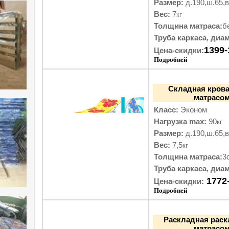
Размер:
д.190,ш.65,в
Вес:
7
кг
Толщина матраса:
б
Труба каркаса, диам
1399-
Цена-скидки:
Подробней
Складная крова
матрасом
Класс:
Эконом
Нагрузка max:
90
кг
Размер:
д.190,ш.65,в
Вес:
7,5
кг
Толщина матраса:
3
Труба каркаса, диам
1772
Цена-скидки:
Подробней
Раскладная раск
матрасом