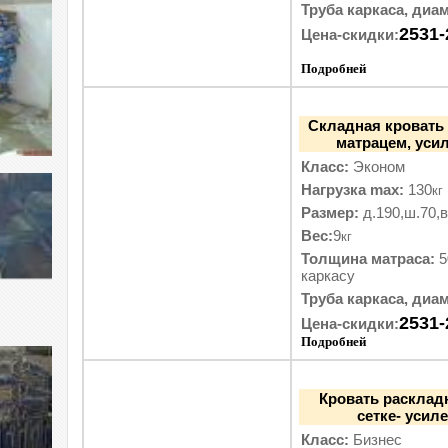
Труба каркаса, диам
2531-
Цена-скидки:
Подробней
Складная кровать
матрацем, уси
Класс:
Эконом
Нагрузка max:
130
кг
Размер:
д.190,ш.70,в
Вес:
9
кг
Толщина матраса:
5
каркасу
Труба каркаса, диам
2531-
Цена-скидки:
Подробней
Кровать расклад
сетке- усил
Класс:
Бизнес