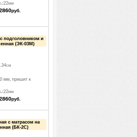
.:
22
мм
2860
руб.
 с подголовником и
ленная (ЭК-03М)
.34
см
0 мм, пришит к
.:
22
мм
2860
руб.
ная с матрасом на
енная (БК-2С)