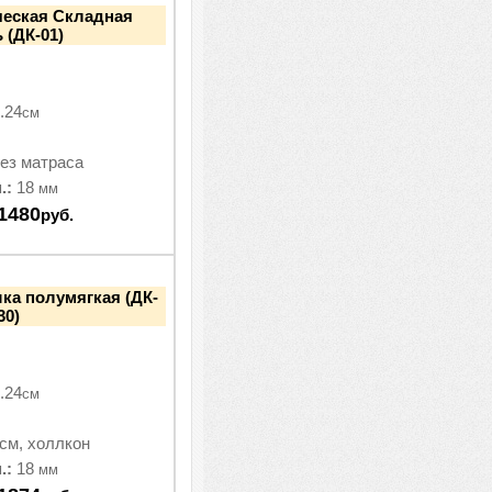
ческая Складная
 (ДК-01)
.24
см
ез матраса
.:
18
мм
1480
руб.
ка полумягкая (ДК-
30)
.24
см
см, холлкон
.:
18
мм