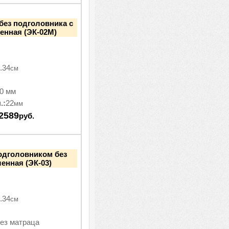
без подголовника с
енная (ЭК-02М)
.34
см
0 мм
.:
22
мм
2589
руб.
одголовником без
ленная (ЭК-03)
.34
см
ез матраца