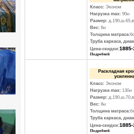
Класс:
Эконом
Нагрузка max:
90
кг
Размер:
д.190,ш.65,в
Вес:
8
кг
Толщина матраса:
6
Труба каркаса, диам
1885-
Цена-скидки:
Подробней
Раскладная кро
усиленна
Класс:
Эконом
Нагрузка max:
130
кг
Размер:
д.190,ш.70,в
Вес:
8
кг
Толщина матраса:
б
Труба каркаса, диам
1885-
Цена-скидки:
Подробней