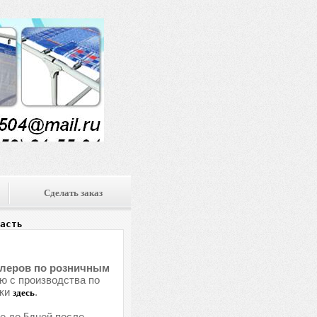
Сделать заказ
асть
илеров по розничным
ю с производства по
вки
.
здесь
ве до 5дней после