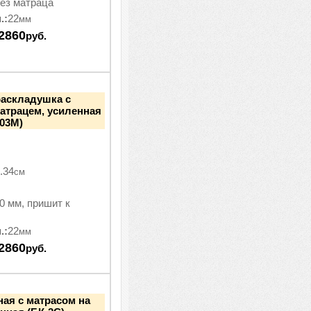
ез матраца
.:
22
мм
2860
руб.
раскладушка с
атрацем, усиленная
-03М)
.34
см
0 мм, пришит к
.:
22
мм
2860
руб.
ная с матрасом на