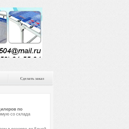
Сделать заказ
дилеров по
рямую со склада
яем в резерве до 5дней