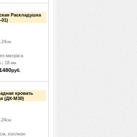
еская Раскладушка
-01)
.24
см
ез матраса
.:
18
мм
1480
руб.
ладная кровать
я (ДК-М30)
.24
см
см, холлкон