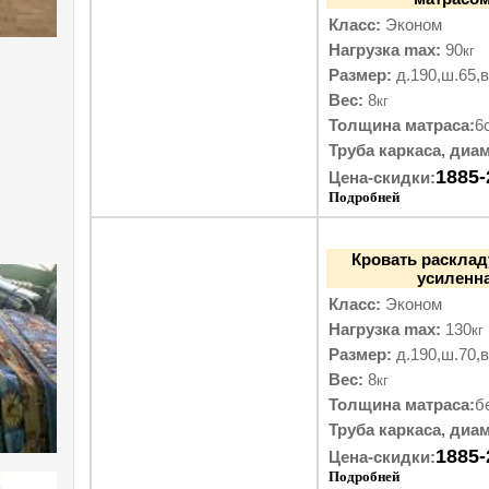
Класс:
Эконом
Нагрузка max:
90
кг
Размер:
д.190,ш.65,в
Вес:
8
кг
Толщина матраса:
6
Труба каркаса, диам
1885-
Цена-скидки:
Подробней
Кровать расклад
усиленна
Класс:
Эконом
Нагрузка max:
130
кг
Размер:
д.190,ш.70,в
Вес:
8
кг
Толщина матраса:
б
Труба каркаса, диам
1885-
Цена-скидки:
Подробней