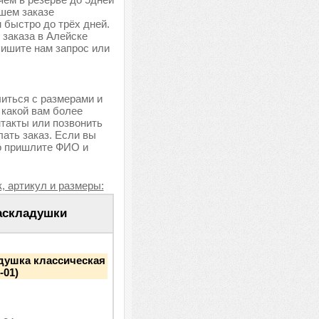
ашем заказе
 быстро до трёх дней.
 заказа в Алейске
пишите нам запрос или
литься с размерами и
 какой вам более
нтакты или позвонить
ать заказ. Если вы
о пришлите ФИО и
, артикул и размеры:
аскладушки
душка классическая
-01)