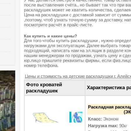
после выставления счёта., но бывает так что при в
раскладушек может не хватить количества, сделаем
Цена на раскладушки с доставкой зависит от суммы
,поэтому, чтоб узнать точную сумму за доставку, на
посмотрите расчёт в прайс-листе.
Как купить и какие цены?
Для того чтобы купить раскладушки , нужно опреде
нагрузками для эксплуатации. Далее выбрать товар
подходящий, написать нам на эл.ящик в разделе ко
нашим менеджерам по продажам, узнать цену и сдел
юр.лицо пришлите реквизиты фирмы, если физ.лиц
номер телефона.
Цены и стоимость на детские раскладушки г. Алейск
Фото кроватей
Характеристика р
раскладушек
Раскладная раскла
(ЭК
Класс:
Эконом
Нагрузка max:
90
кг