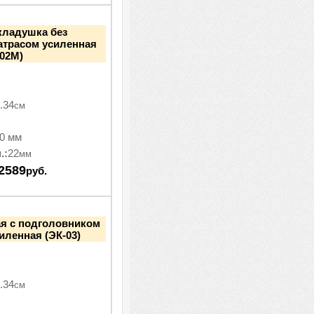
кладушка без
атрасом усиленная
-02М)
.34
см
0 мм
.:
22
мм
2589
руб.
ая с подголовником
силенная (ЭК-03)
.34
см