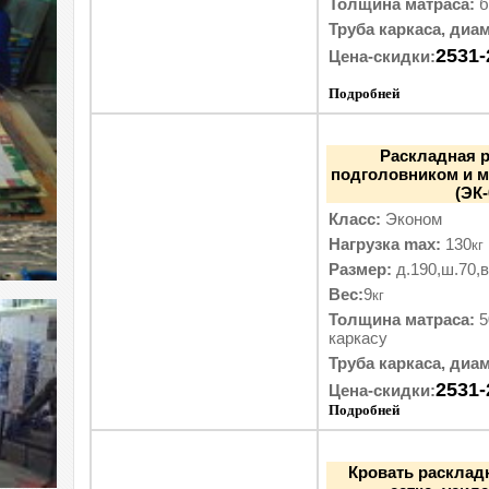
Толщина матраса:
б
Труба каркаса, диам
2531-
Цена-скидки:
Подробней
Раскладная 
подголовником и м
(ЭК
Класс:
Эконом
Нагрузка max:
130
кг
Размер:
д.190,ш.70,в
Вес:
9
кг
Толщина матраса:
5
каркасу
Труба каркаса, диам
2531-
Цена-скидки:
Подробней
Кровать расклад