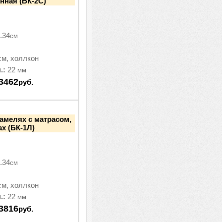
енная (БК-2С)
.34
см
см, холлкон
.:
22
мм
3462
руб.
ламелях с матрасом,
ах (БК-1Л)
.34
см
см, холлкон
.:
22
мм
3816
руб.