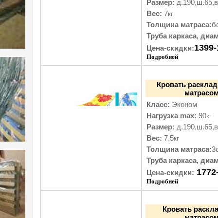
Размер:
д.190,ш.65,в
Вес:
7
кг
Толщина матраса:
б
Труба каркаса, диам
1399-
Цена-скидки:
Подробней
Кровать расклад
матрасом
Класс:
Эконом
Нагрузка max:
90
кг
Размер:
д.190,ш.65,в
Вес:
7,5
кг
Толщина матраса:
3
Труба каркаса, диам
1772
Цена-скидки:
Подробней
Кровать раскл
матрасом