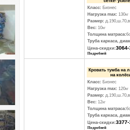
сетке- усил
Класс:
Бизнес
Нагрузка max:
130
кг
Размер:
д.190,ш.70,в
Вес:
10
кг
Толщина матраса:
6
Труба каркаса, диам
3064-
Цена-скидки:
Подробней
Кровать тумба на 
на колёс
Класс:
Бизнес
Нагрузка max:
120
кг
Размер:
д.190,ш.70,в
Вес:
12
кг
Толщина матраса:
6
Труба каркаса, диам
3377-
Цена-скидки:
Подробней