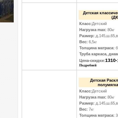
Детская классич
(ДК
Класс:
Детский
Нагрузка max:
80
кг
Размер:
д.145,ш.65,в
Вес:
6,5
кг
Толщина матраса:
б
Труба каркаса, диам
1310-
Цена-скидки:
Подробней
Детская Раск
полумягка
Класс:
Детский
Нагрузка max:
80
кг
Размер:
д.145,ш.65,в
Вес:
7
кг
Толщина матраса:
3