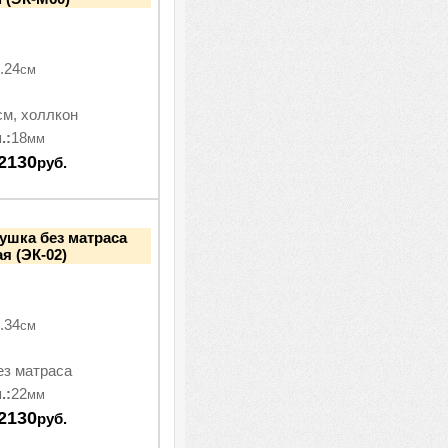
.24
см
см, холлкон
.:
18
мм
2130
руб.
ушка без матраса
я (ЭК-02)
.34
см
ез матраса
.:
22
мм
2130
руб.