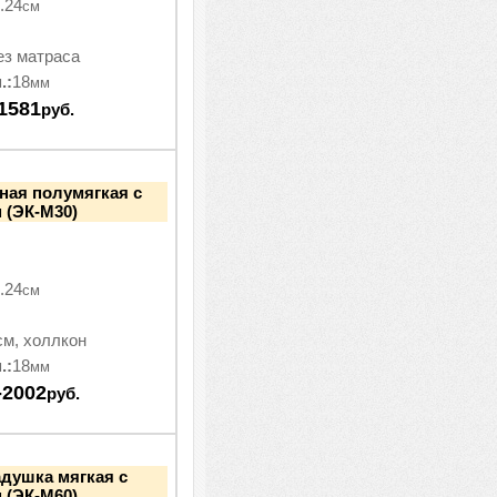
.24
см
ез матраса
.:
18
мм
1581
руб.
ная полумягкая с
 (ЭК-М30)
.24
см
см, холлкон
.:
18
мм
-2002
руб.
адушка мягкая с
 (ЭК-М60)