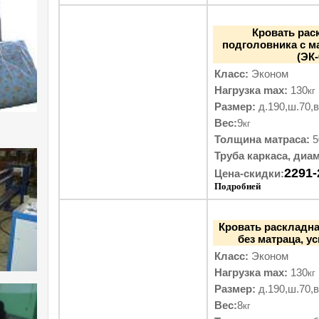
Кровать рас
подголовника с м
(ЭК
Класс:
Эконом
Нагрузка max:
130
кг
Размер:
д.190,ш.70,в
Вес:
9
кг
Толщина матраса:
5
Труба каркаса, диам
2291-
Цена-скидки:
Подробней
Кровать раскладн
без матраца, у
Класс:
Эконом
Нагрузка max:
130
кг
Размер:
д.190,ш.70,в
Вес:
8
кг