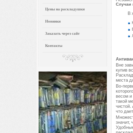
Случаи 
Цены на раскладушки
В 
Новинки
Заказать через сайт
Контакты
Антиван
Вне зави
купив в
Расклад
места д
Во-перв
которог
весом и
такой м
чистой.
что дае
Множест
значит, 
Удобные
расклад