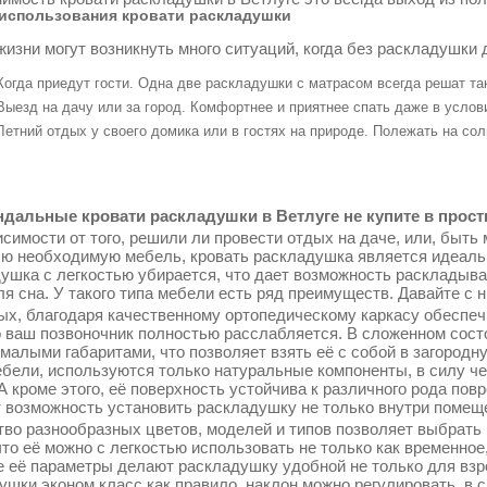
использования кровати раскладушки
жизни могут возникнуть много ситуаций, когда без раскладушки 
Когда приедут гости. Одна две раскладушки с матрасом всегда решат т
Выезд на дачу или за город. Комфортнее и приятнее спать даже в услов
Летний отдых у своего домика или в гостях на природе. Полежать на со
дальные кровати раскладушки в Ветлуге не купите в прост
симости от того, решили ли провести отдых на даче, или, быть 
сю необходимую мебель, кровать раскладушка является идеаль
ушка с легкостью убирается, что дает возможность раскладыва
ля сна. У такого типа мебели есть ряд преимуществ. Давайте с 
ых, благодаря качественному ортопедическому каркасу обеспеч
о ваш позвоночник полностью расслабляется. В сложенном сос
 малыми габаритами, что позволяет взять её с собой в загородн
ебели, используются только натуральные компоненты, в силу ч
 А кроме этого, её поверхность устойчива к различного рода по
т возможность установить раскладушку не только внутри помещен
во разнообразных цветов, моделей и типов позволяет выбрать 
что её можно с легкостью использовать не только как временное
 её параметры делают раскладушку удобной не только для взрос
ушки эконом класс как правило, наклон можно регулировать, в 