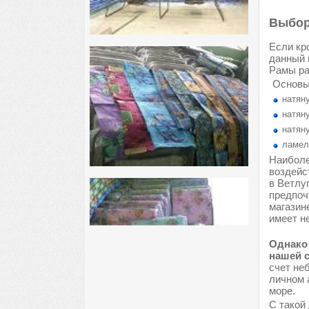
Выбор
Если кр
данный 
Рамы ра
Основы
натяну
натяну
натяну
ламел
Наиболе
воздейс
в Ветлу
предпоч
магазин
имеет н
Однако 
нашей с
счет не
личном 
море.
С такой