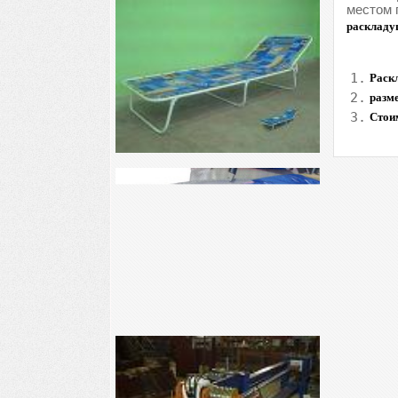
местом 
раскладу
1.
Раскл
2.
разме
3.
Стои