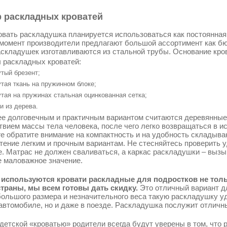
 раскладных кроватей
овать раскладушка планируется использоваться как постоянная к
момент производители предлагают большой ассортимент как бю
складушек изготавливаются из стальной трубы. Основание кро
 раскладных кроватей:
тый брезент;
тая ткань на пружинном блоке;
тая на пружинах стальная оцинкованная сетка;
и из дерева.
е долговечным и практичным вариантом считаются деревянные
твием массы тела человека, после чего легко возвращаться в 
ге обратите внимание на компактность и на удобность складыва
тение легким и прочным вариантам. Не стесняйтесь проверить у
е. Матрас не должен сваливаться, а каркас раскладушки – выз
е маловажное значение.
используются кровати раскладные для подростков не тольк
траны, мы всем готовы дать скидку.
Это отличный вариант д
большого размера и незначительного веса такую раскладушку уд
автомобиле, но и даже в поезде. Раскладушка послужит отличн
 детской «кроватью» родители всегда будут уверены в том, что