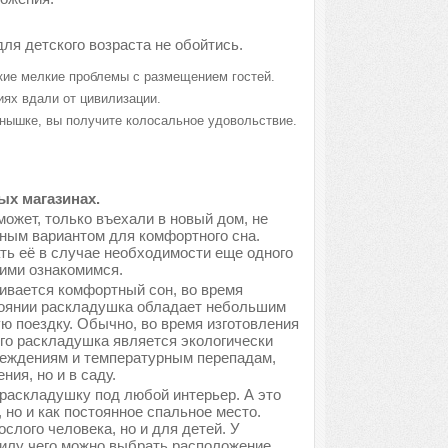
для детского возраста не обойтись.
акие мелкие проблемы с размещением гостей.
иях вдали от цивилизации.
лнышке, вы получите колосальное удовольствие.
ых магазинах.
может, только въехали в новый дом, не
ным вариантом для комфортного сна.
ть её в случае необходимости еще одного
ними ознакомимся.
ивается комфортный сон, во время
тоянии раскладушка обладает небольшим
ую поездку. Обычно, во время изготовления
его раскладушка является экологически
вреждениям и температурным перепадам,
ия, но и в саду.
раскладушку под любой интерьер. А это
, но и как постоянное спальное место.
лого человека, но и для детей. У
силу чего можно выбрать расположение