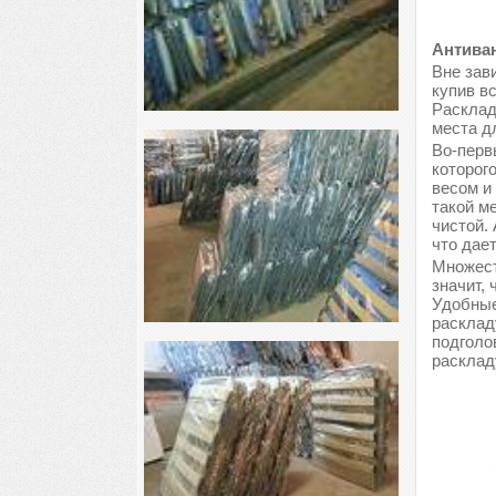
Антиван
Вне зави
купив в
Расклад
места д
Во-перв
которог
весом и
такой м
чистой.
что дае
Множест
значит, 
Удобные
расклад
подголо
расклад