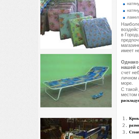
натяну
натяну
ламел
Наиболе
воздейс
в Город
предпоч
магазин
имеет н
Однако 
нашей с
счет не
личном 
море.
С такой
местом 
раскладу
1.
Крова
2.
разме
3.
Стои