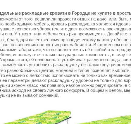
дальные раскладные кровати в Городце не купите в просты
симости от того, решили ли провести отдых на даче, или, быть 
сю необходимую мебель, кровать раскладушка является идеаль
ушка с легкостью убирается, что дает возможность раскладыва
ля сна. У такого типа мебели есть ряд преимуществ. Давайте с 
ых, благодаря качественному ортопедическому каркасу обеспеч
о ваш позвоночник полностью расслабляется. В сложенном сос
 малыми габаритами, что позволяет взять её с собой в загородн
ебели, используются только натуральные компоненты, в силу ч
 А кроме этого, её поверхность устойчива к различного рода по
т возможность установить раскладушку не только внутри помещен
во разнообразных цветов, моделей и типов позволяет выбрать 
что её можно с легкостью использовать не только как временное
 её параметры делают раскладушку удобной не только для взрос
ушки эконом класс как правило, наклон можно регулировать, в 
вника исходя из своего личного комфорта. В общем и целом, мы
ушки не вызывают сомнений.