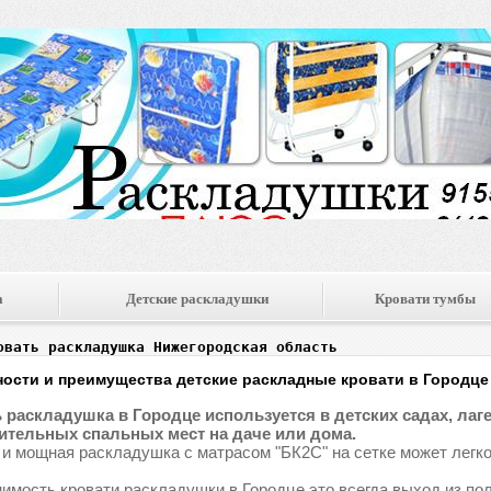
а
Детские раскладушки
Кровати тумбы
овать раскладушка Нижегородская область
ости и преимущества детские раскладные кровати в Городце
 раскладушка в Городце используется в детских садах, лагер
тельных спальных мест на даче или дома.
 и мощная раскладушка с матрасом "БК2С" на сетке может легко
имость кровати раскладушки в Городце это всегда выход из по