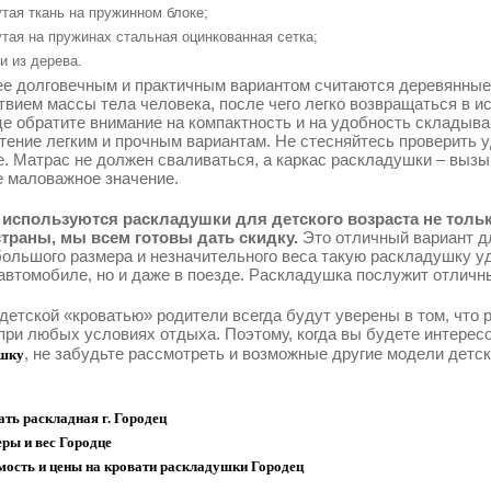
тая ткань на пружинном блоке;
тая на пружинах стальная оцинкованная сетка;
и из дерева.
е долговечным и практичным вариантом считаются деревянные
твием массы тела человека, после чего легко возвращаться в 
це обратите внимание на компактность и на удобность складыва
тение легким и прочным вариантам. Не стесняйтесь проверить у
е. Матрас не должен сваливаться, а каркас раскладушки – выз
е маловажное значение.
используются раскладушки для детского возраста не только
траны, мы всем готовы дать скидку.
Это отличный вариант д
большого размера и незначительного веса такую раскладушку уд
автомобиле, но и даже в поезде. Раскладушка послужит отличн
 детской «кроватью» родители всегда будут уверены в том, что
при любых условиях отдыха. Поэтому, когда вы будете интерес
, не забудьте рассмотреть и возможные другие модели детс
шку
ть раскладная г. Городец
ры и вес Городце
мость и цены на кровати раскладушки Городец