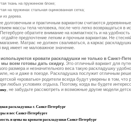
тая ткань на пружинном блоке;
тая на пружинах стальная оцинкованная сетка;
и из дерева.
е долговечным и практичным вариантом считаются деревянные
твием массы тела человека, после чего легко возвращаться в 
-Петербурге обратите внимание на компактность и на удобност
, отдайте предпочтение легким и прочным вариантам. Не стесня
 магазине. Матрас не должен сваливаться, а каркас раскладуш
 вид имеет не маловажное значение.
используются кровати раскладушки не только в Санкт-Пете
 мы всем готовы дать скидку.
Это отличный вариант для путе
ого размера и незначительного веса такую раскладушку удобно
иле, но и даже в поезде. Раскладушка послужит отличным реше
 детской «кроватью» родители всегда будут уверены в том, что
при любых условиях отдыха. Поэтому, когда вы будете интерес
, не забудьте рассмотреть и возможные другие модели детс
шку
дная раскладушка г. Санкт-Петербург
ры и вес Санкт-Петербурге
мость и цены на кровати раскладушки Санкт-Петербург