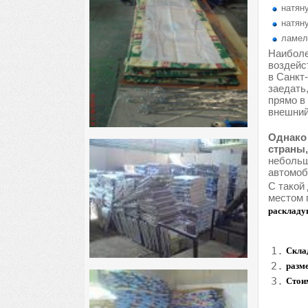
натяну
натяну
ламел
Наиболе
воздейс
в Санкт
заедать
прямо в
внешний
Однако 
страны,
небольш
автомоб
С такой
местом 
раскладу
1.
Скла
2.
разме
3.
Стои