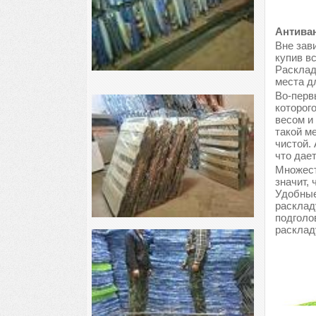
Антиван
Вне зави
купив в
Расклад
места д
Во-перв
которог
весом и
такой м
чистой.
что дае
Множест
значит, 
Удобные
расклад
подголо
расклад