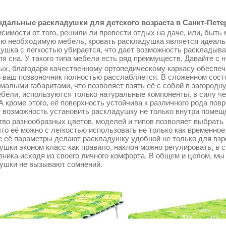
дальные раскладушки для детского возраста в Санкт-Петерб
симости от того, решили ли провести отдых на даче, или, быть 
сю необходимую мебель, кровать раскладушка является идеаль
ушка с легкостью убирается, что дает возможность раскладыва
ля сна. У такого типа мебели есть ряд преимуществ. Давайте с 
ых, благодаря качественному ортопедическому каркасу обеспеч
о ваш позвоночник полностью расслабляется. В сложенном сос
 малыми габаритами, что позволяет взять её с собой в загородн
ебели, используются только натуральные компоненты, в силу ч
 А кроме этого, её поверхность устойчива к различного рода по
т возможность установить раскладушку не только внутри помещен
во разнообразных цветов, моделей и типов позволяет выбрать 
что её можно с легкостью использовать не только как временное
 её параметры делают раскладушку удобной не только для взрос
ушки эконом класс как правило, наклон можно регулировать, в 
вника исходя из своего личного комфорта. В общем и целом, мы
ушки не вызывают сомнений.