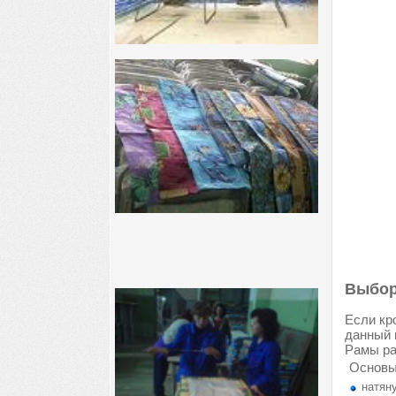
Выбор
Если кр
данный 
Рамы ра
Основы
натяну