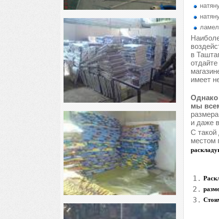
натяну
натяну
ламел
Наиболе
воздейс
в Ташта
отдайте
магазин
имеет н
Однако 
мы всем
размера
и даже 
С такой
местом 
раскладу
1.
Раск
2.
разм
3.
Стои