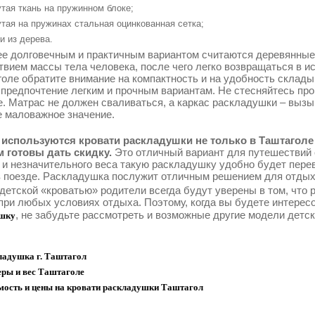
тая ткань на пружинном блоке;
тая на пружинах стальная оцинкованная сетка;
и из дерева.
е долговечным и практичным вариантом считаются деревянные
твием массы тела человека, после чего легко возвращаться в 
голе обратите внимание на компактность и на удобность склады
 предпочтение легким и прочным вариантам. Не стесняйтесь про
е. Матрас не должен сваливаться, а каркас раскладушки – выз
е маловажное значение.
используются кровати раскладушки не только в Таштаголе 
 готовы дать скидку.
Это отличный вариант для путешествий 
 и незначительного веса такую раскладушку удобно будет перев
в поезде. Раскладушка послужит отличным решением для отдыха
 детской «кроватью» родители всегда будут уверены в том, что
при любых условиях отдыха. Поэтому, когда вы будете интерес
, не забудьте рассмотреть и возможные другие модели детс
шку
ладушка г. Таштагол
еры и вес Таштаголе
мость и цены на кровати раскладушки Таштагол