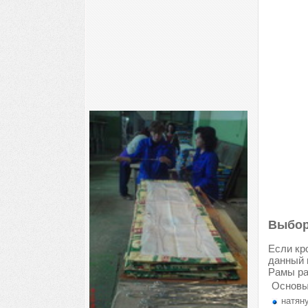
Выбор
Если кр
данный 
Рамы ра
Основы
натяну