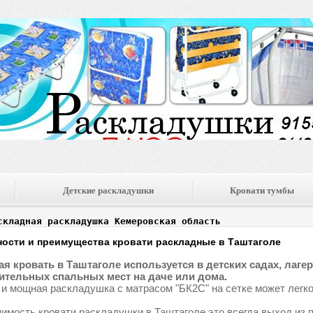
Детские раскладушки
Кровати тумбы
складная раскладушка Кемеровская область
ости и преимущества кровати раскладные в Таштаголе
я кровать в Таштаголе используется в детских садах, лагеря
тельных спальных мест на даче или дома.
 и мощная раскладушка с матрасом "БК2С" на сетке может легко
имость кровати раскладушки в Таштаголе это всегда выход из 