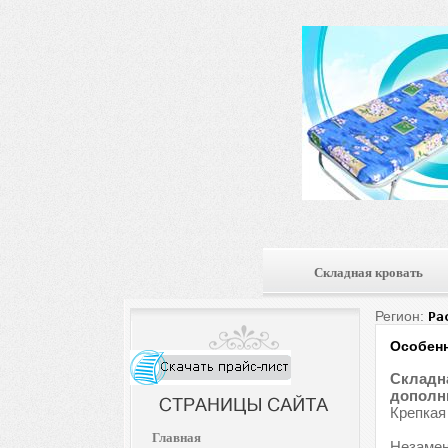
Складная кровать
Регион:
Ра
Особенн
Складна
дополни
Крепкая
Главная
Незамен