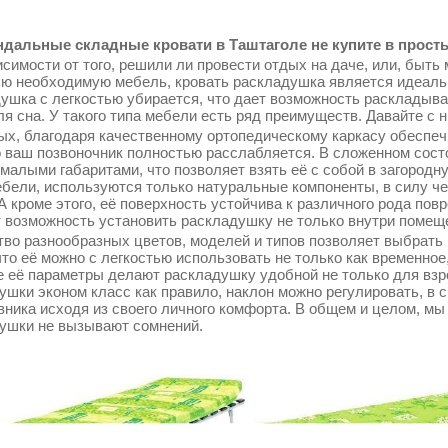
дальные складные кровати в Таштаголе не купите в просты
симости от того, решили ли провести отдых на даче, или, быть 
сю необходимую мебель, кровать раскладушка является идеаль
ушка с легкостью убирается, что дает возможность раскладыва
ля сна. У такого типа мебели есть ряд преимуществ. Давайте с 
ых, благодаря качественному ортопедическому каркасу обеспеч
о ваш позвоночник полностью расслабляется. В сложенном сос
 малыми габаритами, что позволяет взять её с собой в загородн
ебели, используются только натуральные компоненты, в силу ч
 А кроме этого, её поверхность устойчива к различного рода по
т возможность установить раскладушку не только внутри помещен
во разнообразных цветов, моделей и типов позволяет выбрать 
что её можно с легкостью использовать не только как временное
 её параметры делают раскладушку удобной не только для взрос
ушки эконом класс как правило, наклон можно регулировать, в 
вника исходя из своего личного комфорта. В общем и целом, мы
ушки не вызывают сомнений.