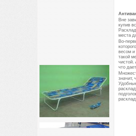
Антиван
Вне зави
купив в
Расклад
места д
Во-перв
которог
весом и
такой м
чистой.
что дае
Множест
значит, 
Удобные
расклад
подголо
расклад