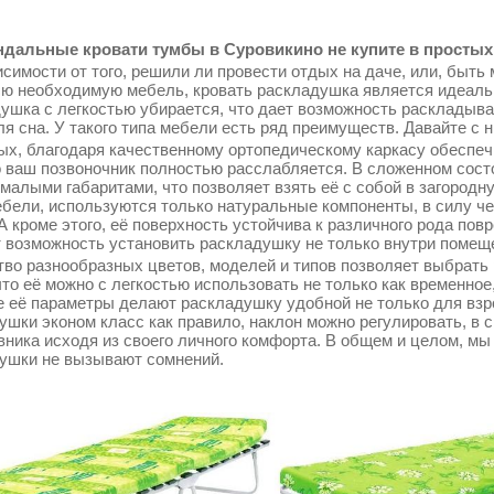
дальные кровати тумбы в Суровикино не купите в простых 
симости от того, решили ли провести отдых на даче, или, быть 
сю необходимую мебель, кровать раскладушка является идеаль
ушка с легкостью убирается, что дает возможность раскладыва
ля сна. У такого типа мебели есть ряд преимуществ. Давайте с 
ых, благодаря качественному ортопедическому каркасу обеспеч
о ваш позвоночник полностью расслабляется. В сложенном сос
 малыми габаритами, что позволяет взять её с собой в загородн
ебели, используются только натуральные компоненты, в силу ч
 А кроме этого, её поверхность устойчива к различного рода по
т возможность установить раскладушку не только внутри помещен
во разнообразных цветов, моделей и типов позволяет выбрать 
что её можно с легкостью использовать не только как временное
 её параметры делают раскладушку удобной не только для взрос
ушки эконом класс как правило, наклон можно регулировать, в 
вника исходя из своего личного комфорта. В общем и целом, мы
ушки не вызывают сомнений.