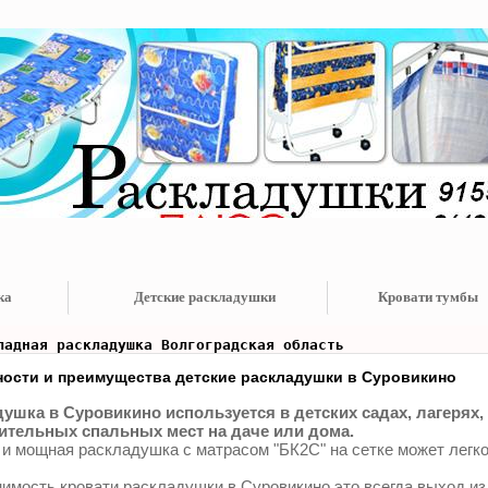
ка
Детские раскладушки
Кровати тумбы
ладная раскладушка Волгоградская область
ости и преимущества детские раскладушки в Суровикино
ушка в Суровикино используется в детских садах, лагерях, 
тельных спальных мест на даче или дома.
 и мощная раскладушка с матрасом "БК2С" на сетке может легко
имость кровати раскладушки в Суровикино это всегда выход из