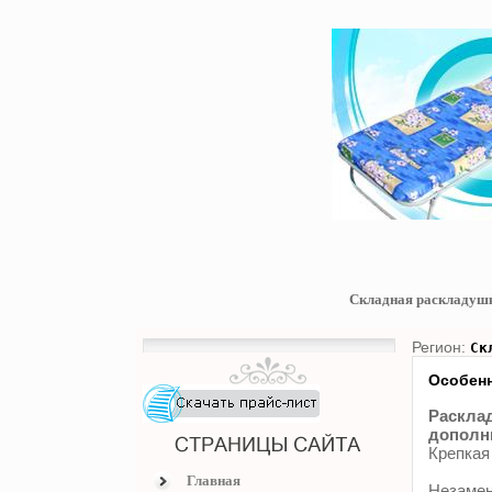
Складная раскладуш
Регион:
Ск
Особенн
Расклад
дополни
Крепкая
Главная
Незамен