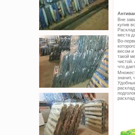
Антиван
Вне зави
купив в
Расклад
места д
Во-перв
которог
весом и
такой м
чистой.
что дае
Множест
значит, 
Удобные
расклад
подголо
расклад