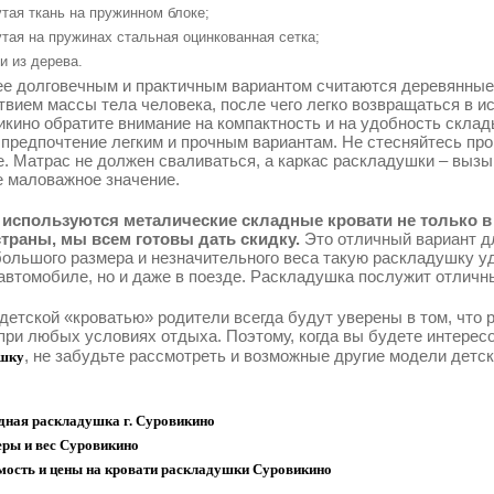
тая ткань на пружинном блоке;
тая на пружинах стальная оцинкованная сетка;
и из дерева.
е долговечным и практичным вариантом считаются деревянные
твием массы тела человека, после чего легко возвращаться в 
икино обратите внимание на компактность и на удобность склад
 предпочтение легким и прочным вариантам. Не стесняйтесь про
е. Матрас не должен сваливаться, а каркас раскладушки – выз
е маловажное значение.
используются металические складные кровати не только в 
траны, мы всем готовы дать скидку.
Это отличный вариант д
большого размера и незначительного веса такую раскладушку уд
автомобиле, но и даже в поезде. Раскладушка послужит отличн
 детской «кроватью» родители всегда будут уверены в том, что
при любых условиях отдыха. Поэтому, когда вы будете интерес
, не забудьте рассмотреть и возможные другие модели детс
шку
дная раскладушка г. Суровикино
еры и вес Суровикино
мость и цены на кровати раскладушки Суровикино