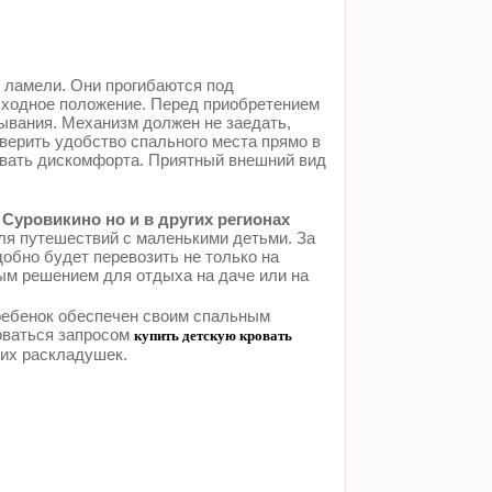
 ламели. Они прогибаются под
исходное положение. Перед приобретением
ывания. Механизм должен не заедать,
верить удобство спального места прямо в
ывать дискомфорта. Приятный внешний вид
Суровикино но и в других регионах
ля путешествий с маленькими детьми. За
обно будет перевозить не только на
ым решением для отдыха на даче или на
 ребенок обеспечен своим спальным
оваться запросом
купить детскую кровать
ких раскладушек.