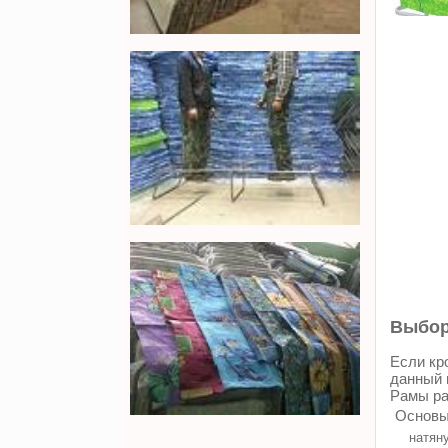
Выбор
Если кр
данный 
Рамы ра
Основы
натяну