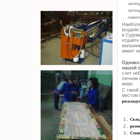
натяну
натяну
ламел
Наиболе
воздейс
в Суров
отдайте
магазин
имеет н
Однако 
нашей с
счет не
личном 
море.
С такой
местом 
раскладу
1.
Скла
2.
разм
3.
Стои