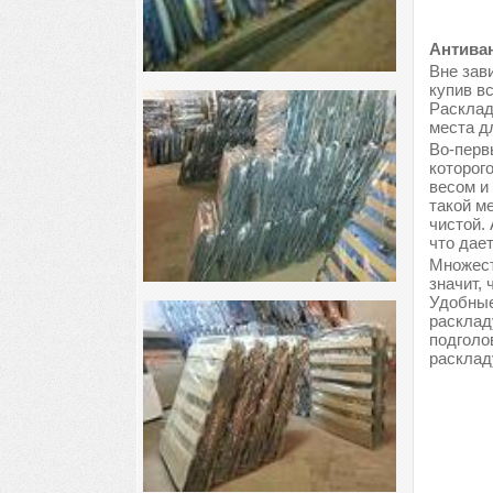
Антиван
Вне зави
купив в
Расклад
места д
Во-перв
которог
весом и
такой м
чистой.
что дае
Множест
значит, 
Удобные
расклад
подголо
расклад