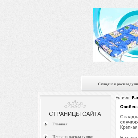
Складная раскладуш
Регион:
Ра
Особенн
Складна
случаях
Главная
Крепкая
Цены на раскладушки
Незамен