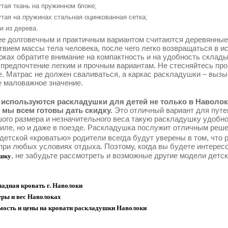
тая ткань на пружинном блоке;
тая на пружинах стальная оцинкованная сетка;
и из дерева.
е долговечным и практичным вариантом считаются деревянные
твием массы тела человека, после чего легко возвращаться в 
оках обратите внимание на компактность и на удобность склад
 предпочтение легким и прочным вариантам. Не стесняйтесь про
е. Матрас не должен сваливаться, а каркас раскладушки – выз
е маловажное значение.
используются раскладушки для детей не только в Наволока
 мы всем готовы дать скидку.
Это отличный вариант для путе
ого размера и незначительного веса такую раскладушку удобно
иле, но и даже в поезде. Раскладушка послужит отличным реше
 детской «кроватью» родители всегда будут уверены в том, что
при любых условиях отдыха. Поэтому, когда вы будете интерес
, не забудьте рассмотреть и возможные другие модели детс
шку
адная кровать г. Наволоки
еры и вес Наволоках
мость и цены на кровати раскладушки Наволоки