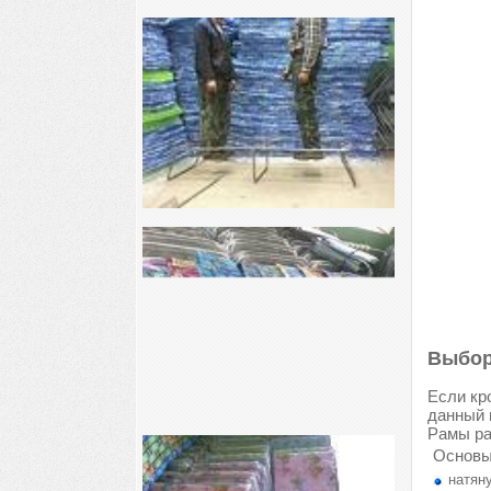
Выбор
Если кр
данный 
Рамы ра
Основы
натяну