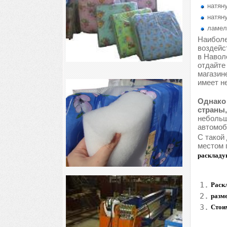
натяну
натяну
ламел
Наиболе
воздейс
в Навол
отдайте
магазин
имеет н
Однако 
страны,
небольш
автомоб
С такой
местом 
раскладу
1.
Раскл
2.
разм
3.
Стои