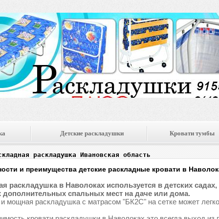
ка
Детские раскладушки
Кровати тумбы
складная раскладушка Ивановская область
ости и преимущества детские раскладные кровати в Наволок
я раскладушка в Наволоках используется в детских садах, л
 дополнительных спальных мест на даче или дома.
 и мощная раскладушка с матрасом "БК2С" на сетке может легко
имость кровати раскладушки в Наволоках это всегда выход из 