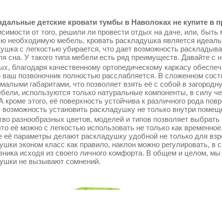
дальные детские кровати тумбы в Наволоках не купите в п
симости от того, решили ли провести отдых на даче, или, быть 
сю необходимую мебель, кровать раскладушка является идеаль
ушка с легкостью убирается, что дает возможность раскладыва
ля сна. У такого типа мебели есть ряд преимуществ. Давайте с 
ых, благодаря качественному ортопедическому каркасу обеспеч
о ваш позвоночник полностью расслабляется. В сложенном сос
 малыми габаритами, что позволяет взять её с собой в загородн
ебели, используются только натуральные компоненты, в силу ч
 А кроме этого, её поверхность устойчива к различного рода по
т возможность установить раскладушку не только внутри помещен
во разнообразных цветов, моделей и типов позволяет выбрать 
что её можно с легкостью использовать не только как временное
 её параметры делают раскладушку удобной не только для взрос
ушки эконом класс как правило, наклон можно регулировать, в 
вника исходя из своего личного комфорта. В общем и целом, мы
ушки не вызывают сомнений.