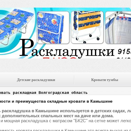
Детские раскладушки
Кровати тумбы
овать раскладная Волгоградская область
ости и преимущества складные кровати в Камышине
 раскладушка в Камышине используется в детских садах, лаг
 дополнительных спальных мест на даче или дома.
 и мощная раскладушка с матрасом "БК2С" на сетке может легко
имость кровати раскладушки в Камышине это всегда выход из 