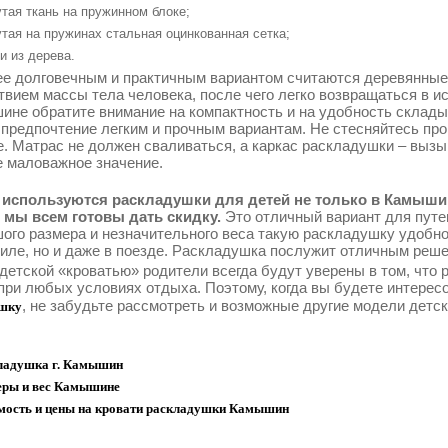
тая ткань на пружинном блоке;
тая на пружинах стальная оцинкованная сетка;
и из дерева.
е долговечным и практичным вариантом считаются деревянные
твием массы тела человека, после чего легко возвращаться в 
ине обратите внимание на компактность и на удобность склады
 предпочтение легким и прочным вариантам. Не стесняйтесь про
е. Матрас не должен сваливаться, а каркас раскладушки – выз
е маловажное значение.
используются раскладушки для детей не только в Камышин
 мы всем готовы дать скидку.
Это отличный вариант для путе
ого размера и незначительного веса такую раскладушку удобно
иле, но и даже в поезде. Раскладушка послужит отличным реше
 детской «кроватью» родители всегда будут уверены в том, что
при любых условиях отдыха. Поэтому, когда вы будете интерес
, не забудьте рассмотреть и возможные другие модели детс
шку
ладушка г. Камышин
еры и вес Камышине
мость и цены на кровати раскладушки Камышин