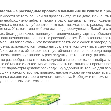
дальные раскладные кровати в Камышине не купите в прос
симости от того, решили ли провести отдых на даче, или, быть 
сю необходимую мебель, кровать раскладушка является идеаль
ушка с легкостью убирается, что дает возможность раскладыва
ля сна. У такого типа мебели есть ряд преимуществ. Давайте с 
ых, благодаря качественному ортопедическому каркасу обеспеч
о ваш позвоночник полностью расслабляется. В сложенном сос
 малыми габаритами, что позволяет взять её с собой в загородн
ебели, используются только натуральные компоненты, в силу ч
 А кроме этого, её поверхность устойчива к различного рода по
т возможность установить раскладушку не только внутри помещен
во разнообразных цветов, моделей и типов позволяет выбрать 
что её можно с легкостью использовать не только как временное
 её параметры делают раскладушку удобной не только для взрос
ушки эконом класс как правило, наклон можно регулировать, в 
вника исходя из своего личного комфорта. В общем и целом, мы
ушки не вызывают сомнений.