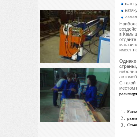
натяну
натяну
ламел
Наиболе
воздейс
в Камыш
отдайте
магазин
имеет н
Однако 
страны,
небольш
автомоб
С такой
местом 
раскладу
1.
Раск
2.
разм
3.
Стои