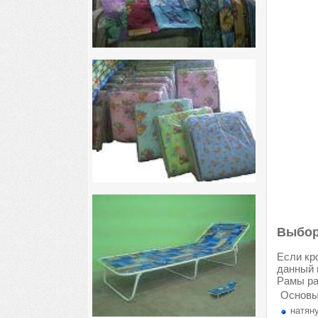
Выбор
Если кр
данный 
Рамы ра
Основы
натяну