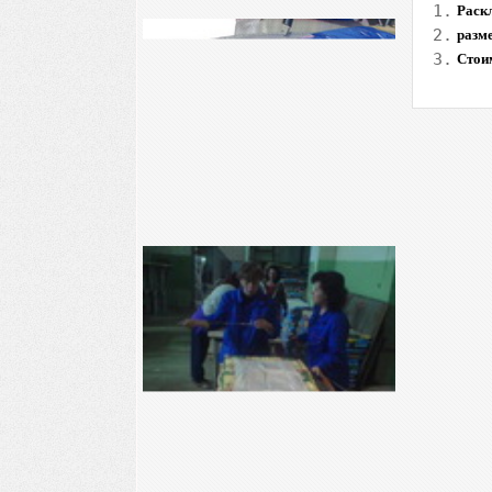
1.
Раск
2.
разме
3.
Стои