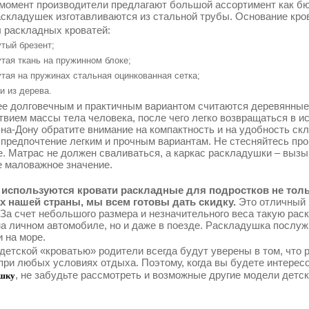
момент производители предлагают большой ассортимент как бю
складушек изготавливаются из стальной трубы. Основание кро
 раскладных кроватей:
тый брезент;
тая ткань на пружинном блоке;
тая на пружинах стальная оцинкованная сетка;
и из дерева.
е долговечным и практичным вариантом считаются деревянные
твием массы тела человека, после чего легко возвращаться в 
-на-Дону обратите внимание на компактность и на удобность ск
 предпочтение легким и прочным вариантам. Не стесняйтесь про
е. Матрас не должен сваливаться, а каркас раскладушки – выз
е маловажное значение.
используются кровати раскладные для подростков не тольк
х нашей страны, мы всем готовы дать скидку.
Это отличный 
 За счет небольшого размера и незначительного веса такую рас
на личном автомобиле, но и даже в поезде. Раскладушка послу
 на море.
 детской «кроватью» родители всегда будут уверены в том, что
при любых условиях отдыха. Поэтому, когда вы будете интерес
, не забудьте рассмотреть и возможные другие модели детс
шку