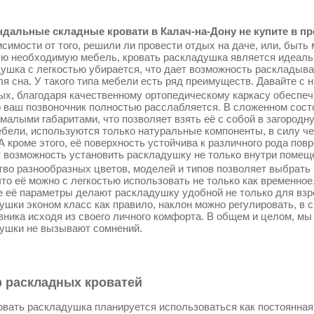
дальные складные кровати в Калач-на-Дону не купите в пр
симости от того, решили ли провести отдых на даче, или, быть 
сю необходимую мебель, кровать раскладушка является идеаль
ушка с легкостью убирается, что дает возможность раскладыва
ля сна. У такого типа мебели есть ряд преимуществ. Давайте с 
ых, благодаря качественному ортопедическому каркасу обеспеч
о ваш позвоночник полностью расслабляется. В сложенном сос
 малыми габаритами, что позволяет взять её с собой в загородн
ебели, используются только натуральные компоненты, в силу ч
 А кроме этого, её поверхность устойчива к различного рода по
т возможность установить раскладушку не только внутри помещен
во разнообразных цветов, моделей и типов позволяет выбрать 
что её можно с легкостью использовать не только как временное
 её параметры делают раскладушку удобной не только для взрос
ушки эконом класс как правило, наклон можно регулировать, в 
вника исходя из своего личного комфорта. В общем и целом, мы
ушки не вызывают сомнений.
 раскладных кроватей
овать раскладушка планируется использоваться как постоянная к