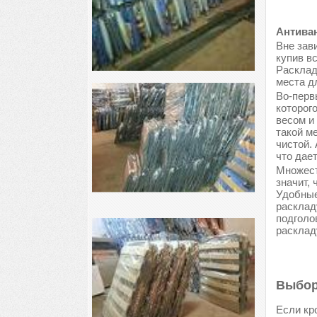
Антиван
Вне зави
купив в
Расклад
места д
Во-перв
которог
весом и
такой м
чистой.
что дае
Множест
значит, 
Удобные
расклад
подголо
расклад
Выбор
Если кр