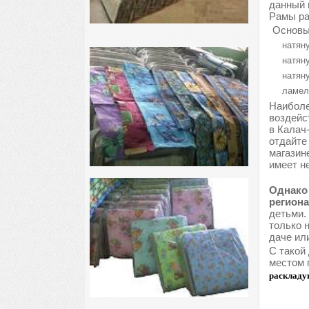
данный 
Рамы ра
Основы
натяну
натяну
натяну
ламел
Наиболе
воздейс
в Калач
отдайте
магазин
имеет н
Однако 
региона
детьми.
только 
даче или
С такой
местом 
раскладу