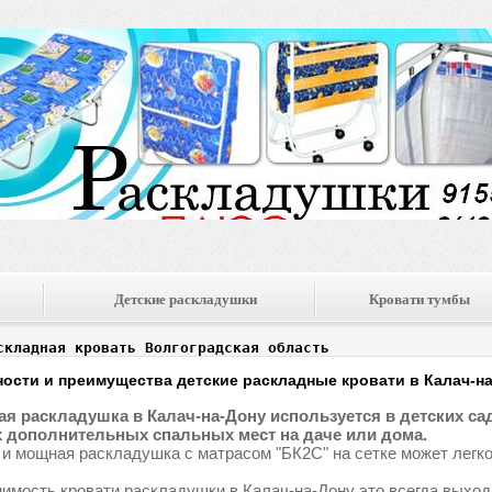
Детские раскладушки
Кровати тумбы
складная кровать Волгоградская область
ости и преимущества детские раскладные кровати в Калач-н
я раскладушка в Калач-на-Дону используется в детских сада
 дополнительных спальных мест на даче или дома.
 и мощная раскладушка с матрасом "БК2С" на сетке может легко
имость кровати раскладушки в Калач-на-Дону это всегда выход