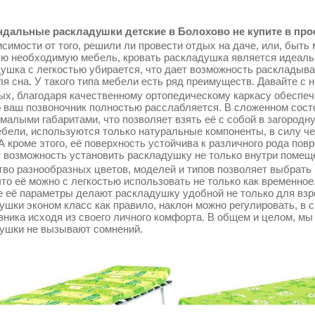
дальные раскладушки детские в Болохово не купите в про
симости от того, решили ли провести отдых на даче, или, быть 
сю необходимую мебель, кровать раскладушка является идеаль
ушка с легкостью убирается, что дает возможность раскладыва
ля сна. У такого типа мебели есть ряд преимуществ. Давайте с 
ых, благодаря качественному ортопедическому каркасу обеспеч
о ваш позвоночник полностью расслабляется. В сложенном сос
 малыми габаритами, что позволяет взять её с собой в загородн
ебели, используются только натуральные компоненты, в силу ч
 А кроме этого, её поверхность устойчива к различного рода по
т возможность установить раскладушку не только внутри помещен
во разнообразных цветов, моделей и типов позволяет выбрать 
что её можно с легкостью использовать не только как временное
 её параметры делают раскладушку удобной не только для взрос
ушки эконом класс как правило, наклон можно регулировать, в 
вника исходя из своего личного комфорта. В общем и целом, мы
ушки не вызывают сомнений.