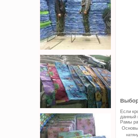
Выбор
Если кр
данный 
Рамы ра
Основы
натяну