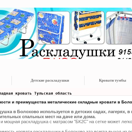
Детские раскладушки
Кровати тумбы
ладная кровать Тульская область
ости и преимущества металические складные кровати в Бол
ушка в Болохово используется в детских садах, лагерях, в 
тельных спальных мест на даче или дома.
 и мощная раскладушка с матрасом "БК2С" на сетке может легко
имость кровати раскладушки в Болохово это всегда выход из п