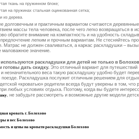
тая ткань на пружинном блоке;
тая на пружинах стальная оцинкованная сетка;
и из дерева.
е долговечным и практичным вариантом считаются деревянные
твием массы тела человека, после чего легко возвращаться в 
ово обратите внимание на компактность и на удобность склады
 предпочтение легким и прочным вариантам. Не стесняйтесь про
е. Матрас не должен сваливаться, а каркас раскладушки – выз
е маловажное значение.
используются раскладушки для детей не только в Болохово
 готовы дать скидку.
Это отличный вариант для путешествий 
 и незначительного веса такую раскладушку удобно будет перев
в поезде. Раскладушка послужит отличным решением для отдыха
 детской «кроватью» родители всегда будут уверены в том, что
при любых условиях отдыха. Поэтому, когда вы будете интерес
, не забудьте рассмотреть и возможные другие модели детс
шку
ная кровать г. Болохово
еры и вес Болохово
мость и цены на кровати раскладушки Болохово