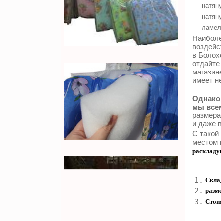
натяну
натяну
ламел
Наиболе
воздейс
в Болох
отдайте
магазин
имеет н
Однако 
мы всем
размера
и даже 
С такой
местом 
раскладу
1.
Склад
2.
разм
3.
Стои