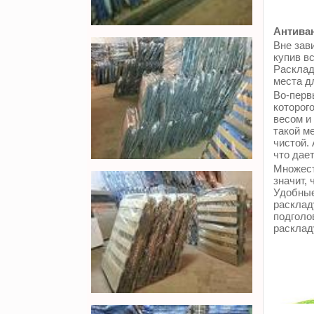
Антиван
Вне зави
купив в
Расклад
места д
Во-перв
которог
весом и
такой м
чистой.
что дае
Множест
значит, 
Удобные
расклад
подголо
расклад