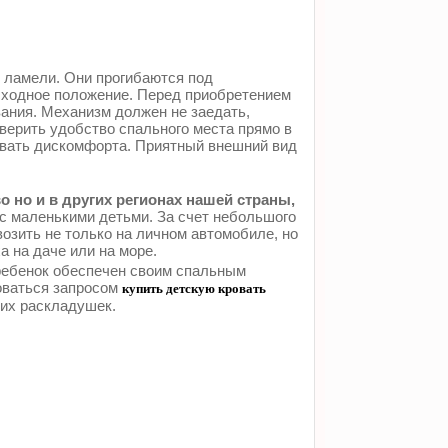
 ламели. Они прогибаются под
исходное положение. Перед приобретением
вания. Механизм должен не заедать,
верить удобство спального места прямо в
ывать дискомфорта. Приятный внешний вид
 но и в других регионах нашей страны,
с маленькими детьми. За счет небольшого
озить не только на личном автомобиле, но
 на даче или на море.
 ребенок обеспечен своим спальным
оваться запросом
купить детскую кровать
ких раскладушек.