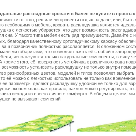
дальные раскладные кровати в Балее не купите в простых 
симости от того, решили ли провести отдых на даче, или, быть 
сю необходимую мебель, кровать раскладушка является идеаль
ушка с легкостью убирается, что дает возможность раскладыва
ля сна. У такого типа мебели есть ряд преимуществ. Давайте с 
ых, благодаря качественному ортопедическому каркасу обеспеч
о ваш позвоночник полностью расслабляется. В сложенном сос
 малыми габаритами, что позволяет взять её с собой в загородн
ебели, используются только натуральные компоненты, в силу ч
 А кроме этого, её поверхность устойчива к различного рода по
т возможность установить раскладушку не только внутри помещен
во разнообразных цветов, моделей и типов позволяет выбрать 
что её можно с легкостью использовать не только как временное
 её параметры делают раскладушку удобной не только для взрос
ушки эконом класс как правило, наклон можно регулировать, в 
вника исходя из своего личного комфорта. В общем и целом, мы
ушки не вызывают сомнений.