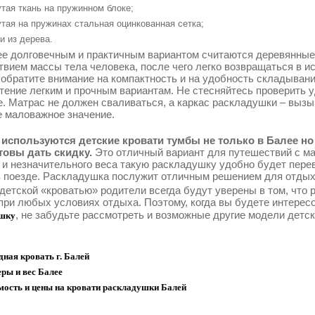
тая ткань на пружинном блоке;
тая на пружинах стальная оцинкованная сетка;
и из дерева.
е долговечным и практичным вариантом считаются деревянные
твием массы тела человека, после чего легко возвращаться в 
 обратите внимание на компактность и на удобность складывани
тение легким и прочным вариантам. Не стесняйтесь проверить у
е. Матрас не должен сваливаться, а каркас раскладушки – выз
е маловажное значение.
используются детские кровати тумбы не только в Балее но 
товы дать скидку.
Это отличный вариант для путешествий с ма
 и незначительного веса такую раскладушку удобно будет перев
в поезде. Раскладушка послужит отличным решением для отдыха
 детской «кроватью» родители всегда будут уверены в том, что
при любых условиях отдыха. Поэтому, когда вы будете интерес
, не забудьте рассмотреть и возможные другие модели детс
шку
ная кровать г. Балей
ры и вес Балее
мость и цены на кровати раскладушки Балей