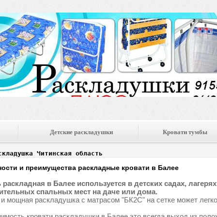
Детские раскладушки
Кровати тумбы
складушка Читинская область
ости и преимущества раскладные кровати в Балее
 раскладная в Балее используется в детских садах, лагерях,
тельных спальных мест на даче или дома.
 и мощная раскладушка с матрасом "БК2С" на сетке может легко
имость кровати раскладушки в Балее это всегда выход из поло