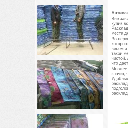
Антиван
Вне зави
купив в
Расклад
места д
Во-перв
которог
весом и
такой м
чистой.
что дае
Множест
значит, 
Удобные
расклад
подголо
расклад