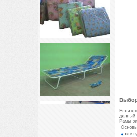
Выбор
Если кр
данный 
Рамы ра
Основы
натяну