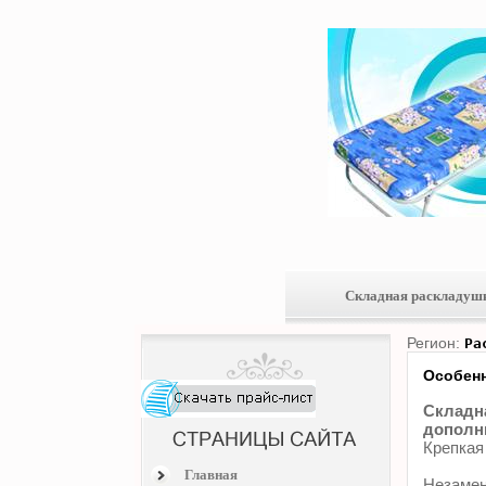
Складная раскладуш
Регион:
Ра
Особенн
Складна
дополни
Крепкая
Главная
Незамен