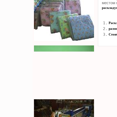
местом 
раскладу
1.
Раскл
2.
разм
3.
Стои