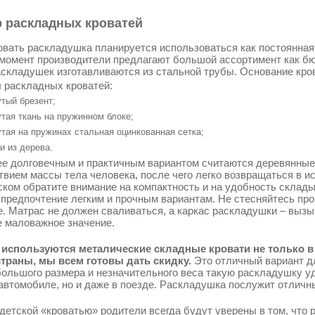
 раскладных кроватей
овать раскладушка планируется использоваться как постоянная к
момент производители предлагают большой ассортимент как бю
складушек изготавливаются из стальной трубы. Основание кро
 раскладных кроватей:
тый брезент;
тая ткань на пружинном блоке;
тая на пружинах стальная оцинкованная сетка;
и из дерева.
е долговечным и практичным вариантом считаются деревянные
твием массы тела человека, после чего легко возвращаться в 
ском обратите внимание на компактность и на удобность склад
 предпочтение легким и прочным вариантам. Не стесняйтесь про
е. Матрас не должен сваливаться, а каркас раскладушки – выз
е маловажное значение.
используются металические складные кровати не только в 
траны, мы всем готовы дать скидку.
Это отличный вариант д
большого размера и незначительного веса такую раскладушку уд
автомобиле, но и даже в поезде. Раскладушка послужит отличн
 детской «кроватью» родители всегда будут уверены в том, что