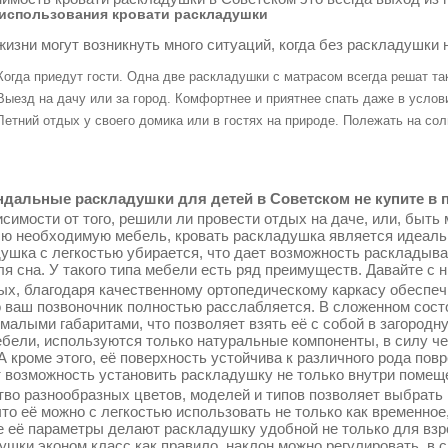
использования кровати раскладушки
жизни могут возникнуть много ситуаций, когда без раскладушки 
Когда приедут гости. Одна две раскладушки с матрасом всегда решат т
Выезд на дачу или за город. Комфортнее и приятнее спать даже в услов
Летний отдых у своего домика или в гостях на природе. Полежать на со
дальные раскладушки для детей в Советском не купите в п
симости от того, решили ли провести отдых на даче, или, быть 
сю необходимую мебель, кровать раскладушка является идеаль
ушка с легкостью убирается, что дает возможность раскладыва
ля сна. У такого типа мебели есть ряд преимуществ. Давайте с 
ых, благодаря качественному ортопедическому каркасу обеспеч
о ваш позвоночник полностью расслабляется. В сложенном сос
 малыми габаритами, что позволяет взять её с собой в загородн
ебели, используются только натуральные компоненты, в силу ч
 А кроме этого, её поверхность устойчива к различного рода по
т возможность установить раскладушку не только внутри помещен
во разнообразных цветов, моделей и типов позволяет выбрать 
что её можно с легкостью использовать не только как временное
 её параметры делают раскладушку удобной не только для взрос
ушки эконом класс как правило, наклон можно регулировать, в 