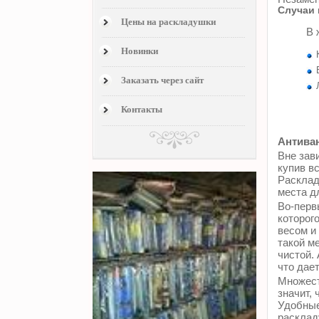
Случаи 
Цены на раскладушки
В 
Новинки
Заказать через сайт
Контакты
Антиван
Вне зави
купив в
Расклад
места д
Во-перв
которог
весом и
такой м
чистой.
что дае
Множест
значит, 
Удобные
расклад