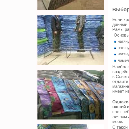
Выбор
Если кр
данный 
Рамы ра
Основы
натяну
натяну
натяну
ламел
Наиболе
воздейс
в Совет
отдайте
магазин
имеет н
Однако 
нашей с
счет не
личном 
море.
С такой