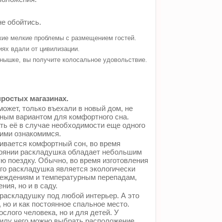
не обойтись.
акие мелкие проблемы с размещением гостей.
иях вдали от цивилизации.
лнышке, вы получите колосальное удовольствие.
ростых магазинах.
может, только въехали в новый дом, не
ным вариантом для комфортного сна.
ть её в случае необходимости еще одного
ними ознакомимся.
ивается комфортный сон, во время
тоянии раскладушка обладает небольшим
ую поездку. Обычно, во время изготовления
его раскладушка является экологически
вреждениям и температурным перепадам,
ия, но и в саду.
раскладушку под любой интерьер. А это
, но и как постоянное спальное место.
лого человека, но и для детей. У
силу чего можно выбрать расположение