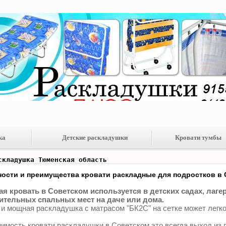
ка
Детские раскладушки
Кровати тумбы
складушка Тюменская область
ости и преимущества кровати раскладные для подростков в
я кровать в Советском используется в детских садах, лагеря
тельных спальных мест на даче или дома.
 и мощная раскладушка с матрасом "БК2С" на сетке может легко
имость кровати раскладушки в Советском это всегда выход из 