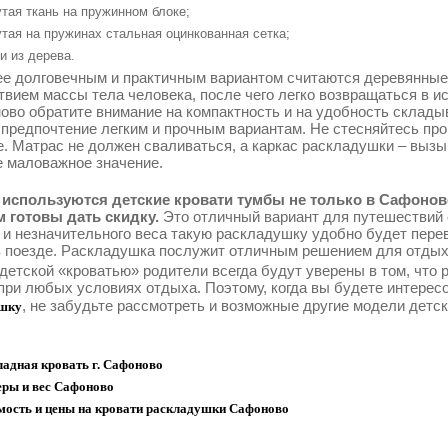
тая ткань на пружинном блоке;
тая на пружинах стальная оцинкованная сетка;
и из дерева.
е долговечным и практичным вариантом считаются деревянные
твием массы тела человека, после чего легко возвращаться в 
ово обратите внимание на компактность и на удобность склады
 предпочтение легким и прочным вариантам. Не стесняйтесь про
е. Матрас не должен сваливаться, а каркас раскладушки – выз
е маловажное значение.
используются детские кровати тумбы не только в Сафоново
 готовы дать скидку.
Это отличный вариант для путешествий 
 и незначительного веса такую раскладушку удобно будет перев
в поезде. Раскладушка послужит отличным решением для отдыха
 детской «кроватью» родители всегда будут уверены в том, что
при любых условиях отдыха. Поэтому, когда вы будете интерес
, не забудьте рассмотреть и возможные другие модели детс
шку
адная кровать г. Сафоново
еры и вес Сафоново
мость и цены на кровати раскладушки Сафоново