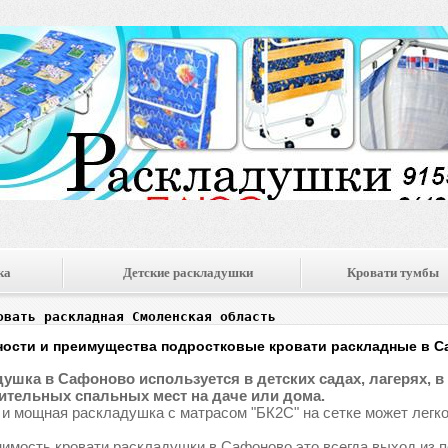
ка
Детские раскладушки
Кровати тумбы
овать раскладная Смоленская область
ости и преимущества подростковые кровати раскладные в 
ушка в Сафоново используется в детских садах, лагерях, в 
тельных спальных мест на даче или дома.
 и мощная раскладушка с матрасом "БК2С" на сетке может легко
имость кровати раскладушки в Сафоново это всегда выход из 