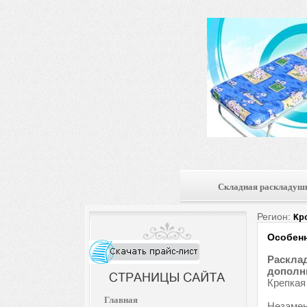
Складная раскладуш
Регион:
Кр
Особенн
Расклад
дополни
Крепкая
Главная
Незамен