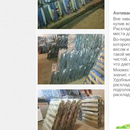
Антиван
Вне зави
купив в
Расклад
места д
Во-перв
которог
весом и
такой м
чистой.
что дае
Множест
значит, 
Удобные
расклад
подголо
расклад