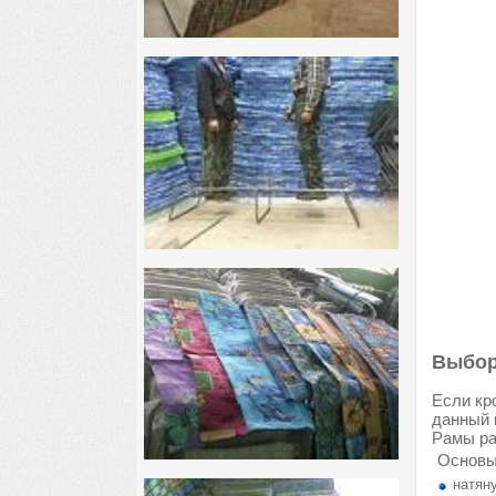
Выбор
Если кр
данный 
Рамы ра
Основы
натяну