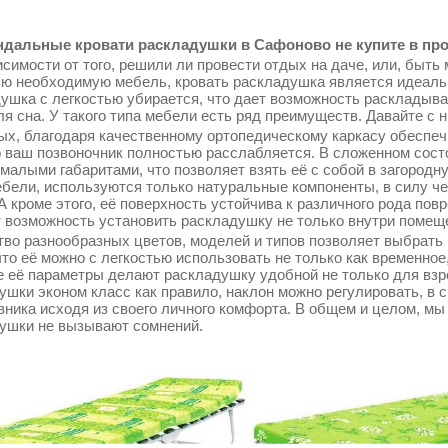
дальные кровати раскладушки в Сафоново не купите в про
симости от того, решили ли провести отдых на даче, или, быть 
сю необходимую мебель, кровать раскладушка является идеаль
ушка с легкостью убирается, что дает возможность раскладыва
ля сна. У такого типа мебели есть ряд преимуществ. Давайте с 
ых, благодаря качественному ортопедическому каркасу обеспеч
о ваш позвоночник полностью расслабляется. В сложенном сос
 малыми габаритами, что позволяет взять её с собой в загородн
ебели, используются только натуральные компоненты, в силу ч
 А кроме этого, её поверхность устойчива к различного рода по
т возможность установить раскладушку не только внутри помещен
во разнообразных цветов, моделей и типов позволяет выбрать 
что её можно с легкостью использовать не только как временное
 её параметры делают раскладушку удобной не только для взрос
ушки эконом класс как правило, наклон можно регулировать, в 
вника исходя из своего личного комфорта. В общем и целом, мы
ушки не вызывают сомнений.