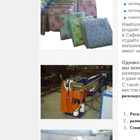
натяну
натяну
ламел
Наиболе
воздейс
в Сафон
отдайте
магазин
имеет н
Однако 
мы всем
размера
и даже 
С такой
местом 
раскладу
1.
Раскл
2.
разм
3.
Стои