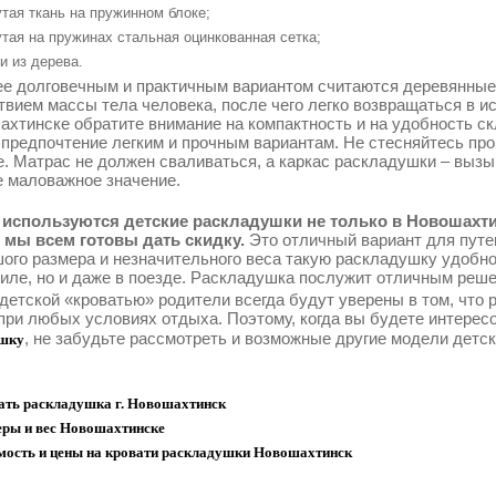
тая ткань на пружинном блоке;
тая на пружинах стальная оцинкованная сетка;
и из дерева.
е долговечным и практичным вариантом считаются деревянные
твием массы тела человека, после чего легко возвращаться в 
ахтинске обратите внимание на компактность и на удобность с
 предпочтение легким и прочным вариантам. Не стесняйтесь про
е. Матрас не должен сваливаться, а каркас раскладушки – выз
е маловажное значение.
используются детские раскладушки не только в Новошахтин
 мы всем готовы дать скидку.
Это отличный вариант для путе
ого размера и незначительного веса такую раскладушку удобно
иле, но и даже в поезде. Раскладушка послужит отличным реше
 детской «кроватью» родители всегда будут уверены в том, что
при любых условиях отдыха. Поэтому, когда вы будете интерес
, не забудьте рассмотреть и возможные другие модели детс
шку
ать раскладушка г. Новошахтинск
еры и вес Новошахтинске
мость и цены на кровати раскладушки Новошахтинск