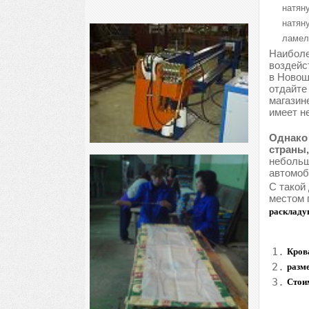
натяну
натяну
ламел
Наиболе
воздейс
в Новош
отдайте
магазин
имеет н
Однако 
страны,
небольш
автомоб
С такой
местом 
раскладу
1.
Кров
2.
разм
3.
Стои