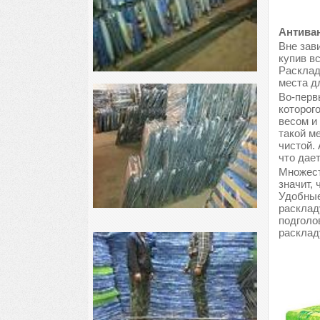
Антиван
Вне зави
купив в
Расклад
места д
Во-перв
которог
весом и
такой м
чистой.
что дае
Множест
значит, 
Удобные
расклад
подголо
расклад