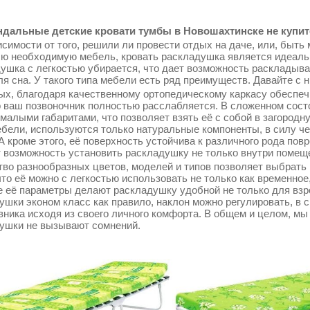
дальные детские кровати тумбы в Новошахтинске не купите
симости от того, решили ли провести отдых на даче, или, быть 
сю необходимую мебель, кровать раскладушка является идеаль
ушка с легкостью убирается, что дает возможность раскладыва
ля сна. У такого типа мебели есть ряд преимуществ. Давайте с 
ых, благодаря качественному ортопедическому каркасу обеспеч
о ваш позвоночник полностью расслабляется. В сложенном сос
 малыми габаритами, что позволяет взять её с собой в загородн
ебели, используются только натуральные компоненты, в силу ч
 А кроме этого, её поверхность устойчива к различного рода по
т возможность установить раскладушку не только внутри помещен
во разнообразных цветов, моделей и типов позволяет выбрать 
что её можно с легкостью использовать не только как временное
 её параметры делают раскладушку удобной не только для взрос
ушки эконом класс как правило, наклон можно регулировать, в 
вника исходя из своего личного комфорта. В общем и целом, мы
ушки не вызывают сомнений.