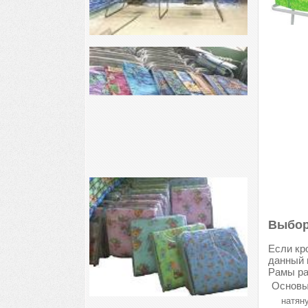
Выбор
Если кр
данный 
Рамы ра
Основы
натяну