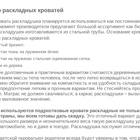
 раскладных кроватей
овать раскладушка планируется использоваться как постоянная к
момент производители предлагают большой ассортимент как бю
складушек изготавливаются из стальной трубы. Основание кро
 раскладных кроватей:
тый брезент;
тая ткань на пружинном блоке;
тая на пружинах стальная оцинкованная сетка;
и из дерева.
е долговечным и практичным вариантом считаются деревянные
твием массы тела человека, после чего легко возвращаться в 
нино обратите внимание на компактность и на удобность склады
 предпочтение легким и прочным вариантам. Не стесняйтесь про
е. Матрас не должен сваливаться, а каркас раскладушки – выз
е маловажное значение.
используются подростковые кровати раскладные не только 
траны, мы всем готовы дать скидку.
Это отличный вариант д
большого размера и незначительного веса такую раскладушку уд
автомобиле, но и даже в поезде. Раскладушка послужит отличн
 детской «кроватью» родители всегда будут уверены в том, что