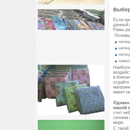
Выбор
Если кр
данный 
Рамы ра
Основы
натяну
натяну
натяну
ламел
Наиболе
воздейс
в Княги
отдайте
магазин
имеет н
Однако 
нашей с
счет не
личном 
море.
С такой