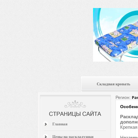
Складная кровать
Регион:
Ра
Особенн
Расклад
дополни
Главная
Крепкая
Цены на раскладушки
Незамен