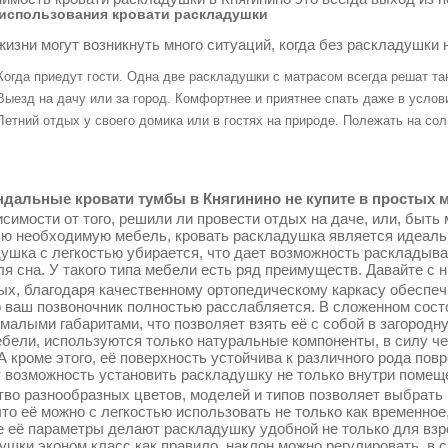
использования кровати раскладушки
жизни могут возникнуть много ситуаций, когда без раскладушки 
Когда приедут гости. Одна две раскладушки с матрасом всегда решат т
Выезд на дачу или за город. Комфортнее и приятнее спать даже в услов
Летний отдых у своего домика или в гостях на природе. Полежать на со
дальные кровати тумбы в Княгинино не купите в простых м
симости от того, решили ли провести отдых на даче, или, быть 
сю необходимую мебель, кровать раскладушка является идеаль
ушка с легкостью убирается, что дает возможность раскладыва
ля сна. У такого типа мебели есть ряд преимуществ. Давайте с 
ых, благодаря качественному ортопедическому каркасу обеспеч
о ваш позвоночник полностью расслабляется. В сложенном сос
 малыми габаритами, что позволяет взять её с собой в загородн
ебели, используются только натуральные компоненты, в силу ч
 А кроме этого, её поверхность устойчива к различного рода по
т возможность установить раскладушку не только внутри помещен
во разнообразных цветов, моделей и типов позволяет выбрать 
что её можно с легкостью использовать не только как временное
 её параметры делают раскладушку удобной не только для взрос
ушки эконом класс как правило, наклон можно регулировать, в 