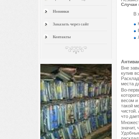
Случаи 
Новинки
В 
Заказать через сайт
Контакты
Антиван
Вне зави
купив в
Расклад
места д
Во-перв
которог
весом и
такой м
чистой.
что дае
Множест
значит, 
Удобные
расклад