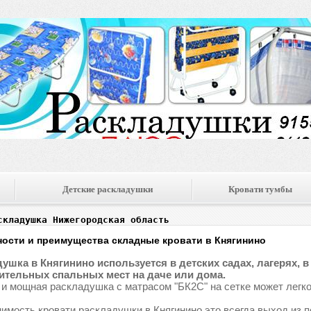
Детские раскладушки
Кровати тумбы
складушка Нижегородская область
ости и преимущества складные кровати в Княгинино
ушка в Княгинино используется в детских садах, лагерях, в 
тельных спальных мест на даче или дома.
 и мощная раскладушка с матрасом "БК2С" на сетке может легко
имость кровати раскладушки в Княгинино это всегда выход из 