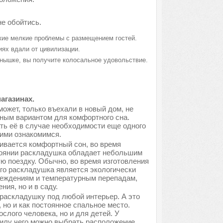
не обойтись.
акие мелкие проблемы с размещением гостей.
иях вдали от цивилизации.
лнышке, вы получите колосальное удовольствие.
агазинах.
может, только въехали в новый дом, не
ным вариантом для комфортного сна.
ть её в случае необходимости еще одного
ними ознакомимся.
ивается комфортный сон, во время
тоянии раскладушка обладает небольшим
ую поездку. Обычно, во время изготовления
его раскладушка является экологически
вреждениям и температурным перепадам,
ия, но и в саду.
раскладушку под любой интерьер. А это
, но и как постоянное спальное место.
лого человека, но и для детей. У
силу чего можно выбрать расположение