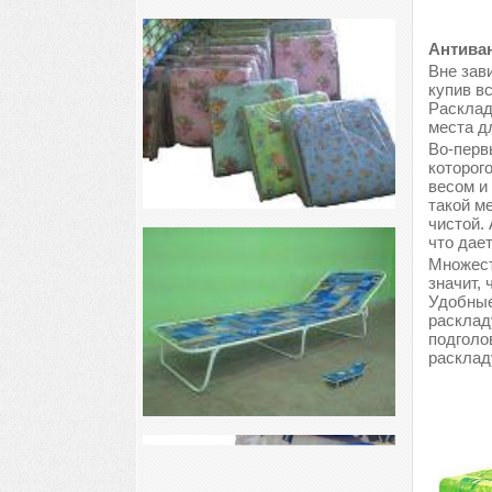
Антиван
Вне зави
купив в
Расклад
места д
Во-перв
которог
весом и
такой м
чистой.
что дае
Множест
значит, 
Удобные
расклад
подголо
расклад