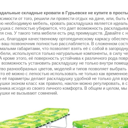
дальные складные кровати в Гурьевске не купите в просты
симости от того, решили ли провести отдых на даче, или, быть 
сю необходимую мебель, кровать раскладушка является идеаль
ушка с легкостью убирается, что дает возможность раскладыва
ля сна. У такого типа мебели есть ряд преимуществ. Давайте с 
ых, благодаря качественному ортопедическому каркасу обеспеч
о ваш позвоночник полностью расслабляется. В сложенном сос
 малыми габаритами, что позволяет взять её с собой в загородн
ебели, используются только натуральные компоненты, в силу ч
 А кроме этого, её поверхность устойчива к различного рода по
т возможность установить раскладушку не только внутри помещен
во разнообразных цветов, моделей и типов позволяет выбрать 
что её можно с легкостью использовать не только как временное
 её параметры делают раскладушку удобной не только для взрос
ушки эконом класс как правило, наклон можно регулировать, в 
вника исходя из своего личного комфорта. В общем и целом, мы
ушки не вызывают сомнений.