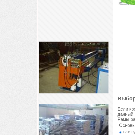
Выбор
Если кр
данный 
Рамы ра
Основы
натяну