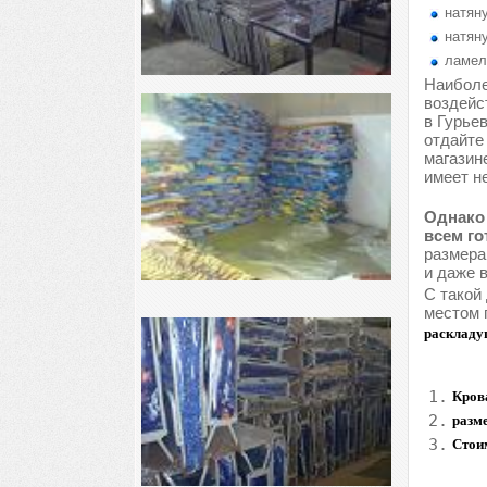
натяну
натяну
ламел
Наиболе
воздейс
в Гурье
отдайте
магазин
имеет н
Однако 
всем го
размера
и даже 
С такой
местом 
раскладу
1.
Крова
2.
разме
3.
Стои