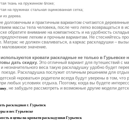
тая ткань на пружинном блоке;
тая на пружинах стальная оцинкованная сетка;
и из дерева.
е долговечным и практичным вариантом считаются деревянные
твием массы тела человека, после чего легко возвращаться в 
вске обратите внимание на компактность и на удобность склады
 предпочтение легким и прочным вариантам. Не стесняйтесь про
е. Матрас не должен сваливаться, а каркас раскладушки – выз
е маловажное значение.
используются кровати раскладные не только в Гурьевске н
товы дать скидку.
Это отличный вариант для путешествий с ма
 и незначительного веса такую раскладушку удобно будет перев
в поезде. Раскладушка послужит отличным решением для отдыха
 детской «кроватью» родители всегда будут уверены в том, что
при любых условиях отдыха. Поэтому, когда вы будете интерес
, не забудьте рассмотреть и возможные другие модели детс
шку
ть раскладная г. Гурьевск
ры и вес Гурьевске
мость и цены на кровати раскладушки Гурьевск