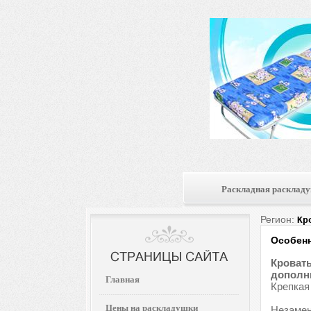
Раскладная расклад
Регион:
Кр
Особенн
Кровать
дополни
Главная
Крепкая
Цены на раскладушки
Незамен