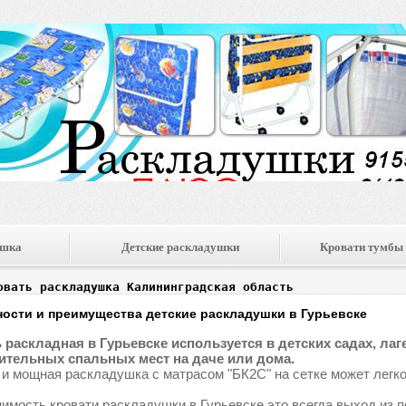
ушка
Детские раскладушки
Кровати тумбы
овать раскладушка Калининградская область
ости и преимущества детские раскладушки в Гурьевске
 раскладная в Гурьевске используется в детских садах, лаге
тельных спальных мест на даче или дома.
 и мощная раскладушка с матрасом "БК2С" на сетке может легко
имость кровати раскладушки в Гурьевске это всегда выход из 