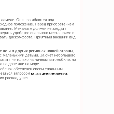
 ламели. Они прогибаются под
исходное положение. Перед приобретением
ывания. Механизм должен не заедать,
верить удобство спального места прямо в
ывать дискомфорта. Приятный внешний вид
 но и в других регионах нашей страны,
с маленькими детьми. За счет небольшого
озить не только на личном автомобиле, но
 на даче или на море.
 ребенок обеспечен своим спальным
оваться запросом
купить детскую кровать
ких раскладушек.