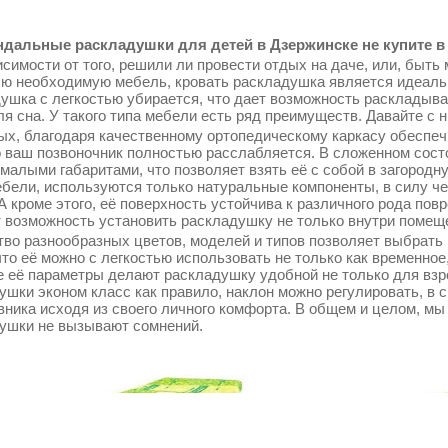
дальные раскладушки для детей в Дзержинске не купите в 
симости от того, решили ли провести отдых на даче, или, быть 
сю необходимую мебель, кровать раскладушка является идеаль
ушка с легкостью убирается, что дает возможность раскладыва
ля сна. У такого типа мебели есть ряд преимуществ. Давайте с 
ых, благодаря качественному ортопедическому каркасу обеспеч
о ваш позвоночник полностью расслабляется. В сложенном сос
 малыми габаритами, что позволяет взять её с собой в загородн
ебели, используются только натуральные компоненты, в силу ч
 А кроме этого, её поверхность устойчива к различного рода по
т возможность установить раскладушку не только внутри помещен
во разнообразных цветов, моделей и типов позволяет выбрать 
что её можно с легкостью использовать не только как временное
 её параметры делают раскладушку удобной не только для взрос
ушки эконом класс как правило, наклон можно регулировать, в 
вника исходя из своего личного комфорта. В общем и целом, мы
ушки не вызывают сомнений.