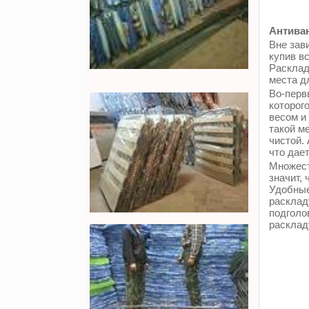
Антиван
Вне зави
купив в
Расклад
места д
Во-перв
которог
весом и
такой м
чистой.
что дае
Множест
значит, 
Удобные
расклад
подголо
расклад