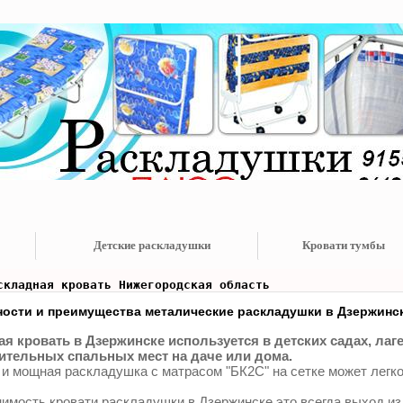
Детские раскладушки
Кровати тумбы
складная кровать Нижегородская область
ости и преимущества металические раскладушки в Дзержинс
я кровать в Дзержинске используется в детских садах, лагер
тельных спальных мест на даче или дома.
 и мощная раскладушка с матрасом "БК2С" на сетке может легко
имость кровати раскладушки в Дзержинске это всегда выход из