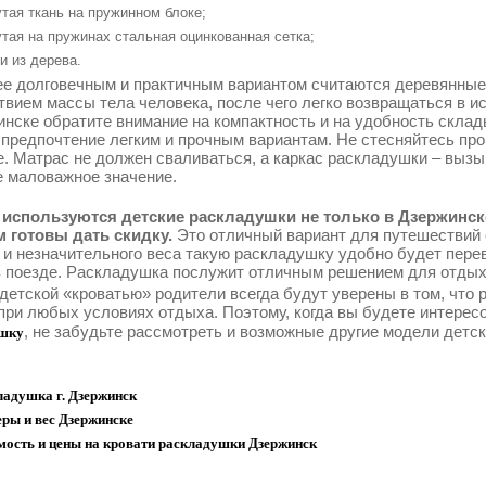
тая ткань на пружинном блоке;
тая на пружинах стальная оцинкованная сетка;
и из дерева.
е долговечным и практичным вариантом считаются деревянные
твием массы тела человека, после чего легко возвращаться в 
инске обратите внимание на компактность и на удобность склад
 предпочтение легким и прочным вариантам. Не стесняйтесь про
е. Матрас не должен сваливаться, а каркас раскладушки – выз
е маловажное значение.
используются детские раскладушки не только в Дзержинске
 готовы дать скидку.
Это отличный вариант для путешествий 
 и незначительного веса такую раскладушку удобно будет перев
в поезде. Раскладушка послужит отличным решением для отдыха
 детской «кроватью» родители всегда будут уверены в том, что
при любых условиях отдыха. Поэтому, когда вы будете интерес
, не забудьте рассмотреть и возможные другие модели детс
шку
ладушка г. Дзержинск
ры и вес Дзержинске
мость и цены на кровати раскладушки Дзержинск