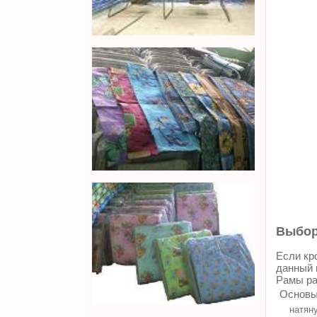
Выбор
Если кр
данный 
Рамы ра
Основы
натяну