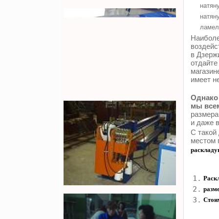
натяну
натяну
ламел
Наиболе
воздейс
в Дзерж
отдайте
магазин
имеет н
Однако 
мы всем
размера
и даже 
С такой
местом 
раскладу
1.
Раск
2.
разме
3.
Стои