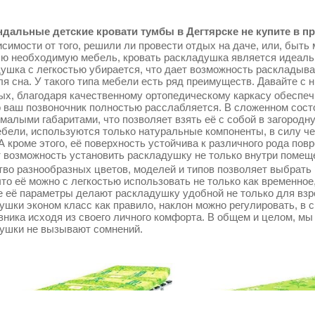
дальные детские кровати тумбы в Дегтярске не купите в пр
симости от того, решили ли провести отдых на даче, или, быть 
сю необходимую мебель, кровать раскладушка является идеаль
ушка с легкостью убирается, что дает возможность раскладыва
ля сна. У такого типа мебели есть ряд преимуществ. Давайте с 
ых, благодаря качественному ортопедическому каркасу обеспеч
о ваш позвоночник полностью расслабляется. В сложенном сос
 малыми габаритами, что позволяет взять её с собой в загородн
ебели, используются только натуральные компоненты, в силу ч
 А кроме этого, её поверхность устойчива к различного рода по
т возможность установить раскладушку не только внутри помещен
во разнообразных цветов, моделей и типов позволяет выбрать 
что её можно с легкостью использовать не только как временное
 её параметры делают раскладушку удобной не только для взрос
ушки эконом класс как правило, наклон можно регулировать, в 
вника исходя из своего личного комфорта. В общем и целом, мы
ушки не вызывают сомнений.