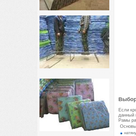
Выбор
Если кр
данный 
Рамы ра
Основы
натяну