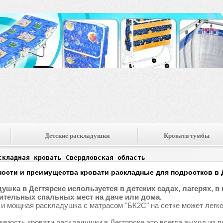
Детские раскладушки
Кровати тумбы
складная кровать Свердловская область
ости и преимущества кровати раскладные для подростков в 
ушка в Дегтярске используется в детских садах, лагерях, в 
тельных спальных мест на даче или дома.
 и мощная раскладушка с матрасом "БК2С" на сетке может легко
имость кровати раскладушки в Дегтярске это всегда выход из п