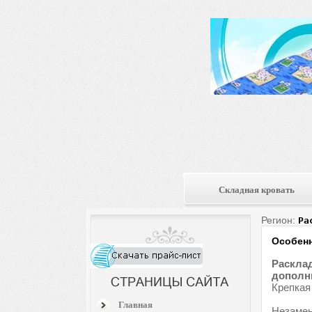
Складная кровать
Регион:
Ра
Особенн
Расклад
дополни
Крепкая
Главная
Незамен