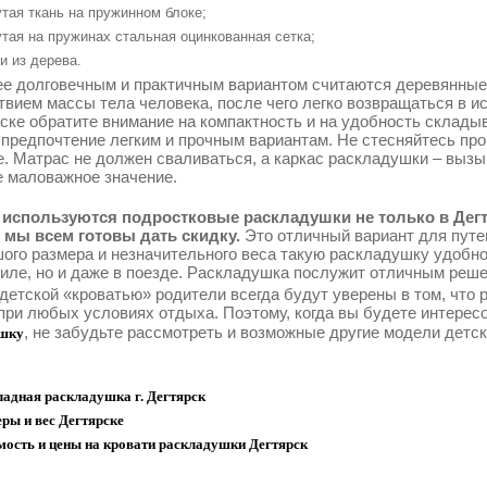
тая ткань на пружинном блоке;
тая на пружинах стальная оцинкованная сетка;
и из дерева.
е долговечным и практичным вариантом считаются деревянные
твием массы тела человека, после чего легко возвращаться в 
рске обратите внимание на компактность и на удобность склады
 предпочтение легким и прочным вариантам. Не стесняйтесь про
е. Матрас не должен сваливаться, а каркас раскладушки – выз
е маловажное значение.
используются подростковые раскладушки не только в Дегтя
 мы всем готовы дать скидку.
Это отличный вариант для путе
ого размера и незначительного веса такую раскладушку удобно
иле, но и даже в поезде. Раскладушка послужит отличным реше
 детской «кроватью» родители всегда будут уверены в том, что
при любых условиях отдыха. Поэтому, когда вы будете интерес
, не забудьте рассмотреть и возможные другие модели детс
шку
адная раскладушка г. Дегтярск
ры и вес Дегтярске
мость и цены на кровати раскладушки Дегтярск