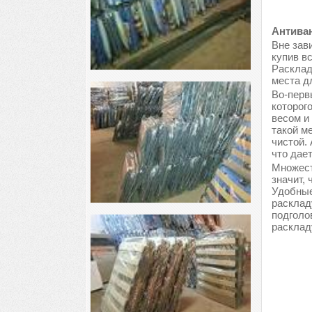
Антиван
Вне зави
купив в
Расклад
места д
Во-перв
которог
весом и
такой м
чистой.
что дае
Множест
значит, 
Удобные
расклад
подголо
расклад