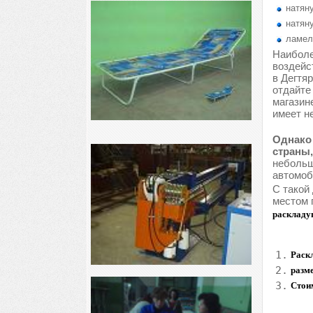
натяну
натяну
ламел
Наиболе
воздейс
в Дегтя
отдайте
магазин
имеет н
Однако 
страны,
небольш
автомоб
С такой
местом 
раскладу
1.
Раскл
2.
разме
3.
Стои