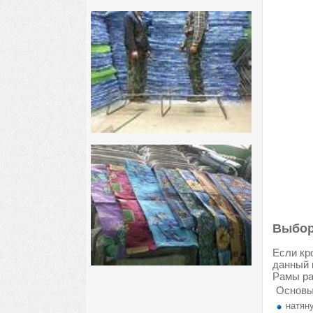
Выбор
Если кр
данный 
Рамы ра
Основы
натяну