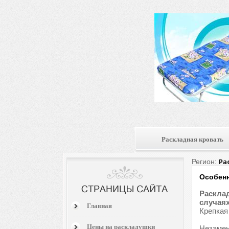
Раскладная кровать
Регион:
Ра
Особенн
Расклад
случаях
Главная
Крепкая
Цены на раскладушки
Незамен