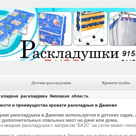
Детские раскладушки
Кровати тумбы
складная раскладушка Липецкая область
ости и преимущества кровати раскладные в Данкове
ная раскладушка в Данкове используется в детских садах, л
 дополнительных спальных мест на даче или дома.
 и мощная раскладушка с матрасом "БК2С" на сетке может легко
имость кровати раскладушки в Данкове это всегда выход из по