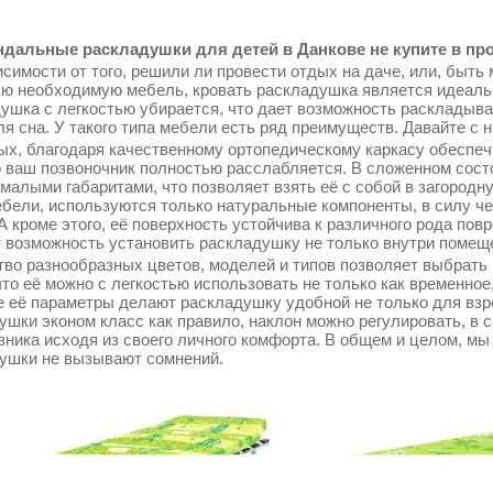
дальные раскладушки для детей в Данкове не купите в про
симости от того, решили ли провести отдых на даче, или, быть 
сю необходимую мебель, кровать раскладушка является идеаль
ушка с легкостью убирается, что дает возможность раскладыва
ля сна. У такого типа мебели есть ряд преимуществ. Давайте с 
ых, благодаря качественному ортопедическому каркасу обеспеч
о ваш позвоночник полностью расслабляется. В сложенном сос
 малыми габаритами, что позволяет взять её с собой в загородн
ебели, используются только натуральные компоненты, в силу ч
 А кроме этого, её поверхность устойчива к различного рода по
т возможность установить раскладушку не только внутри помещен
во разнообразных цветов, моделей и типов позволяет выбрать 
что её можно с легкостью использовать не только как временное
 её параметры делают раскладушку удобной не только для взрос
ушки эконом класс как правило, наклон можно регулировать, в 
вника исходя из своего личного комфорта. В общем и целом, мы
ушки не вызывают сомнений.