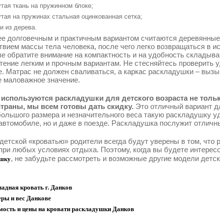
тая ткань на пружинном блоке;
тая на пружинах стальная оцинкованная сетка;
и из дерева.
е долговечным и практичным вариантом считаются деревянные
твием массы тела человека, после чего легко возвращаться в 
ве обратите внимание на компактность и на удобность складыва
тение легким и прочным вариантам. Не стесняйтесь проверить у
е. Матрас не должен сваливаться, а каркас раскладушки – выз
е маловажное значение.
используются раскладушки для детского возраста не только
траны, мы всем готовы дать скидку.
Это отличный вариант д
большого размера и незначительного веса такую раскладушку уд
автомобиле, но и даже в поезде. Раскладушка послужит отличн
 детской «кроватью» родители всегда будут уверены в том, что
при любых условиях отдыха. Поэтому, когда вы будете интерес
, не забудьте рассмотреть и возможные другие модели детс
шку
адная кровать г. Данков
ры и вес Данкове
мость и цены на кровати раскладушки Данков