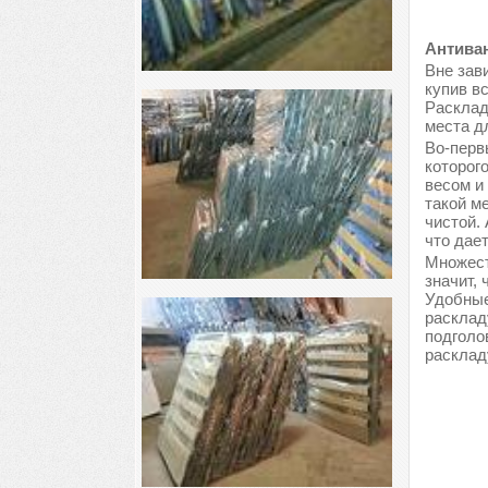
Антиван
Вне зави
купив в
Расклад
места д
Во-перв
которог
весом и
такой м
чистой.
что дае
Множест
значит, 
Удобные
расклад
подголо
расклад