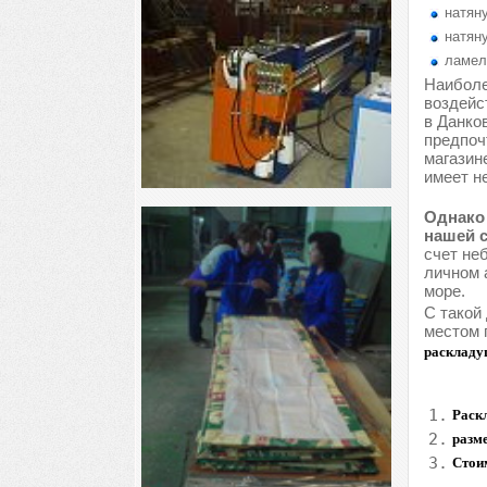
натяну
натяну
ламел
Наиболе
воздейс
в Данко
предпоч
магазин
имеет н
Однако 
нашей с
счет не
личном 
море.
С такой
местом 
раскладу
1.
Раскл
2.
разме
3.
Стои