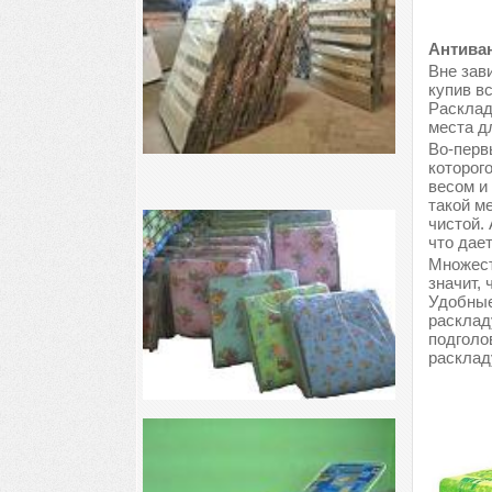
Антиван
Вне зави
купив в
Расклад
места д
Во-перв
которог
весом и
такой м
чистой.
что дае
Множест
значит, 
Удобные
расклад
подголо
расклад