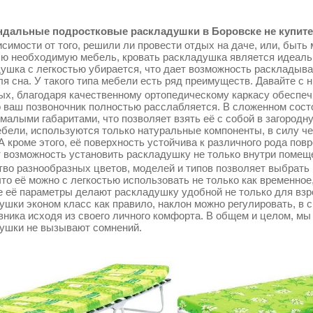
дальные подростковые раскладушки в Боровске не купите 
симости от того, решили ли провести отдых на даче, или, быть 
сю необходимую мебель, кровать раскладушка является идеаль
ушка с легкостью убирается, что дает возможность раскладыва
ля сна. У такого типа мебели есть ряд преимуществ. Давайте с 
ых, благодаря качественному ортопедическому каркасу обеспеч
о ваш позвоночник полностью расслабляется. В сложенном сос
 малыми габаритами, что позволяет взять её с собой в загородн
ебели, используются только натуральные компоненты, в силу ч
 А кроме этого, её поверхность устойчива к различного рода по
т возможность установить раскладушку не только внутри помещен
во разнообразных цветов, моделей и типов позволяет выбрать 
что её можно с легкостью использовать не только как временное
 её параметры делают раскладушку удобной не только для взрос
ушки эконом класс как правило, наклон можно регулировать, в 
вника исходя из своего личного комфорта. В общем и целом, мы
ушки не вызывают сомнений.