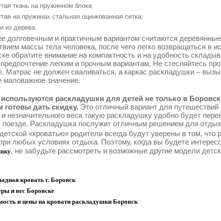
тая ткань на пружинном блоке;
тая на пружинах стальная оцинкованная сетка;
и из дерева.
е долговечным и практичным вариантом считаются деревянные
твием массы тела человека, после чего легко возвращаться в 
ске обратите внимание на компактность и на удобность складыв
 предпочтение легким и прочным вариантам. Не стесняйтесь про
е. Матрас не должен сваливаться, а каркас раскладушки – выз
е маловажное значение.
используются раскладушки для детей не только в Боровске
 готовы дать скидку.
Это отличный вариант для путешествий 
 и незначительного веса такую раскладушку удобно будет перев
в поезде. Раскладушка послужит отличным решением для отдыха
 детской «кроватью» родители всегда будут уверены в том, что
при любых условиях отдыха. Поэтому, когда вы будете интерес
, не забудьте рассмотреть и возможные другие модели детс
шку
адная кровать г. Боровск
ры и вес Боровске
мость и цены на кровати раскладушки Боровск