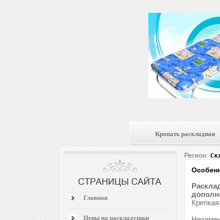
Кровать раскладная
Регион:
Ск
Особенн
Расклад
дополни
Главная
Крепкая
Цены на раскладушки
Незамен