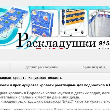
Детские раскладушки
Кровати тумбы
ладная кровать Калужская область
ости и преимущества кровати раскладные для подростков в
ная кровать в Боровске используется в детских садах, лагер
тельных спальных мест на даче или дома.
 и мощная раскладушка с матрасом "БК2С" на сетке может легко
имость кровати раскладушки в Боровске это всегда выход из п