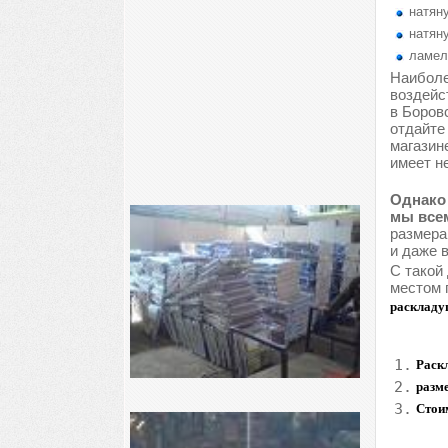
натяну
натяну
ламел
Наиболе
воздейс
в Боров
отдайте
магазин
имеет н
Однако 
мы всем
размера
и даже 
С такой
местом 
раскладу
1.
Раскл
2.
разме
3.
Стои