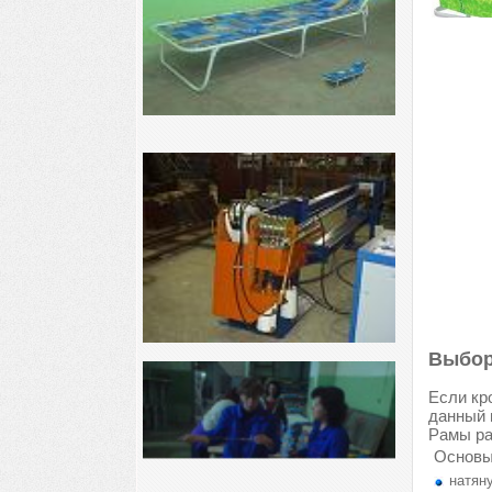
Выбор
Если кр
данный 
Рамы ра
Основы
натяну