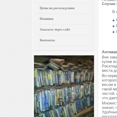
Случаи 
Цены на раскладушки
В 
Новинки
Заказать через сайт
Контакты
Антиван
Вне зави
купив в
Расклад
места д
Во-перв
которог
весом и
такой м
чистой.
что дае
Множест
значит, 
Удобные
расклад