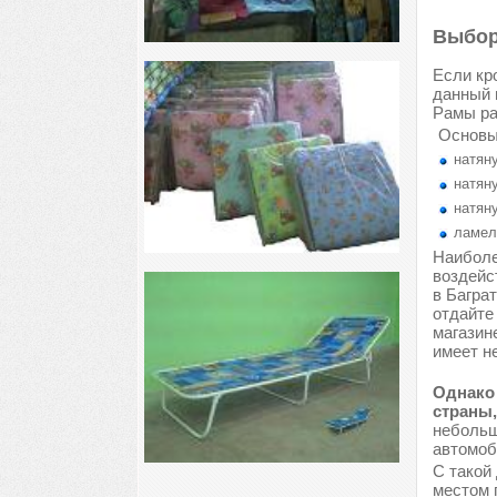
Выбор
Если кр
данный 
Рамы ра
Основы
натяну
натяну
натяну
ламел
Наиболе
воздейс
в Багра
отдайте
магазин
имеет н
Однако 
страны,
небольш
автомоб
С такой
местом 