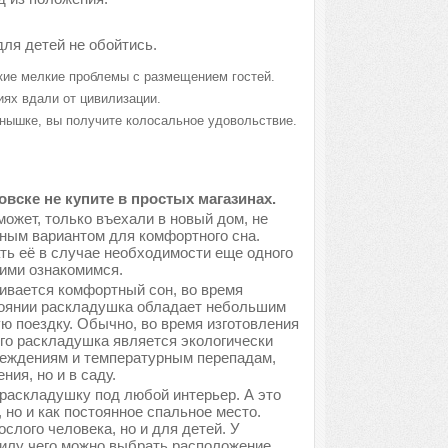
для детей не обойтись.
акие мелкие проблемы с размещением гостей.
иях вдали от цивилизации.
лнышке, вы получите колосальное удовольствие.
ске не купите в простых магазинах.
может, только въехали в новый дом, не
ным вариантом для комфортного сна.
ть её в случае необходимости еще одного
ними ознакомимся.
ивается комфортный сон, во время
тоянии раскладушка обладает небольшим
ую поездку. Обычно, во время изготовления
его раскладушка является экологически
вреждениям и температурным перепадам,
ия, но и в саду.
раскладушку под любой интерьер. А это
, но и как постоянное спальное место.
лого человека, но и для детей. У
силу чего можно выбрать расположение