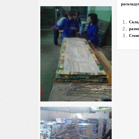
раскладу
1.
Скла
2.
разме
3.
Стои