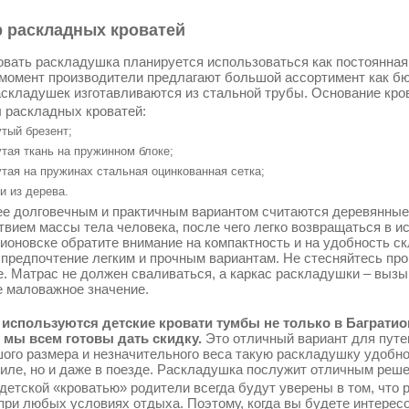
 раскладных кроватей
овать раскладушка планируется использоваться как постоянная к
момент производители предлагают большой ассортимент как бю
складушек изготавливаются из стальной трубы. Основание кро
 раскладных кроватей:
тый брезент;
тая ткань на пружинном блоке;
тая на пружинах стальная оцинкованная сетка;
и из дерева.
е долговечным и практичным вариантом считаются деревянные
твием массы тела человека, после чего легко возвращаться в 
тионовске обратите внимание на компактность и на удобность с
 предпочтение легким и прочным вариантам. Не стесняйтесь про
е. Матрас не должен сваливаться, а каркас раскладушки – выз
е маловажное значение.
используются детские кровати тумбы не только в Багратион
 мы всем готовы дать скидку.
Это отличный вариант для путе
ого размера и незначительного веса такую раскладушку удобно
иле, но и даже в поезде. Раскладушка послужит отличным реше
 детской «кроватью» родители всегда будут уверены в том, что
при любых условиях отдыха. Поэтому, когда вы будете интерес