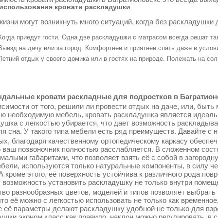
использования кровати раскладушки
жизни могут возникнуть много ситуаций, когда без раскладушки 
Когда приедут гости. Одна две раскладушки с матрасом всегда решат т
Выезд на дачу или за город. Комфортнее и приятнее спать даже в услов
Летний отдых у своего домика или в гостях на природе. Полежать на со
дальные кровати раскладные для подростков в Багратионов
симости от того, решили ли провести отдых на даче, или, быть 
сю необходимую мебель, кровать раскладушка является идеаль
ушка с легкостью убирается, что дает возможность раскладыва
ля сна. У такого типа мебели есть ряд преимуществ. Давайте с 
ых, благодаря качественному ортопедическому каркасу обеспеч
о ваш позвоночник полностью расслабляется. В сложенном сос
 малыми габаритами, что позволяет взять её с собой в загородн
ебели, используются только натуральные компоненты, в силу ч
 А кроме этого, её поверхность устойчива к различного рода по
т возможность установить раскладушку не только внутри помещен
во разнообразных цветов, моделей и типов позволяет выбрать 
что её можно с легкостью использовать не только как временное
 её параметры делают раскладушку удобной не только для взрос
ушки эконом класс как правило, наклон можно регулировать, в 