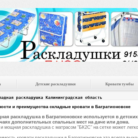
а
Детские раскладушки
Кровати тумбы
ладная раскладушка Калининградская область
ости и преимущества складные кровати в Багратионовске
ная раскладушка в Багратионовске используется в детских с
чаях дополнительных спальных мест на даче или дома.
 и мощная раскладушка с матрасом "БК2С" на сетке может легко
имость кровати раскладушки в Багратионовске это всегда выхо