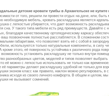
дальные детские кровати тумбы в Архангельске не купите 
симости от того, решили ли провести отдых на даче, или, быть 
сю необходимую мебель, кровать раскладушка является идеаль
ушка с легкостью убирается, что дает возможность раскладыва
ля сна. У такого типа мебели есть ряд преимуществ. Давайте с 
ых, благодаря качественному ортопедическому каркасу обеспеч
о ваш позвоночник полностью расслабляется. В сложенном сос
 малыми габаритами, что позволяет взять её с собой в загородн
ебели, используются только натуральные компоненты, в силу ч
 А кроме этого, её поверхность устойчива к различного рода по
т возможность установить раскладушку не только внутри помещен
во разнообразных цветов, моделей и типов позволяет выбрать 
что её можно с легкостью использовать не только как временное
 её параметры делают раскладушку удобной не только для взрос
ушки эконом класс как правило, наклон можно регулировать, в 
вника исходя из своего личного комфорта. В общем и целом, мы
ушки не вызывают сомнений.