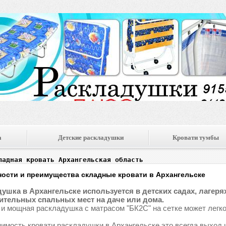
а
Детские раскладушки
Кровати тумбы
ладная кровать Архангельская область
ости и преимущества складные кровати в Архангельске
ушка в Архангельске используется в детских садах, лагерях,
тельных спальных мест на даче или дома.
 и мощная раскладушка с матрасом "БК2С" на сетке может легко
имость кровати раскладушки в Архангельске это всегда выход 