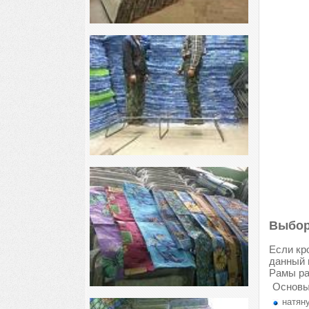
Выбор
Если кр
данный 
Рамы ра
Основы
натяну