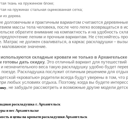
тая ткань на пружинном блоке;
тая на пружинах стальная оцинкованная сетка;
и из дерева.
е долговечным и практичным вариантом считаются деревянные
твием массы тела человека, после чего легко возвращаться в 
гельске обратите внимание на компактность и на удобность скл
 предпочтение легким и прочным вариантам. Не стесняйтесь про
е. Матрас не должен сваливаться, а каркас раскладушки – выз
е маловажное значение.
используются складные кровати не только в Архангельске 
 готовы дать скидку.
Это отличный вариант для путешествий 
 и незначительного веса такую раскладушку удобно будет перев
в поезде. Раскладушка послужит отличным решением для отдыха
 детской «кроватью» родители всегда будут уверены в том, что
при любых условиях отдыха. Поэтому, когда вы будете интерес
, не забудьте рассмотреть и возможные другие модели детс
шку
ладная раскладушка г. Архангельск
ры и вес Архангельске
мость и цены на кровати раскладушки Архангельск