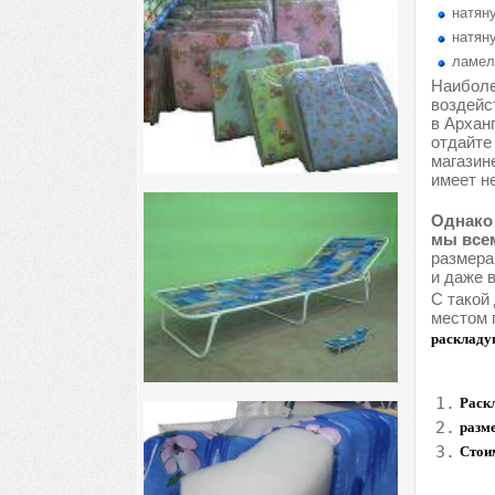
натяну
натяну
ламел
Наиболе
воздейс
в Архан
отдайте
магазин
имеет н
Однако 
мы всем
размера
и даже 
С такой
местом 
раскладу
1.
Раск
2.
разме
3.
Стои