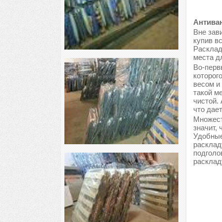
Антиван
Вне зави
купив в
Расклад
места д
Во-перв
которог
весом и
такой м
чистой.
что дае
Множест
значит, 
Удобные
расклад
подголо
расклад