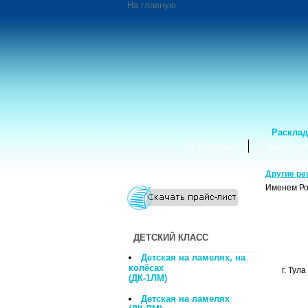
На главную
Расклад
О Компании
Прайс-лис
Другие ре
Именем Ро
ДЕТСКИЙ КЛАСС
Детская на ламелях, на
колёсах
г. 
(ДК-1ЛМ)
Детская на ламелях