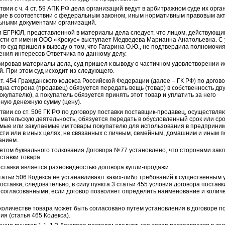
твии с ч. 4 ст. 59 АПК РФ дела организаций ведут в арбитражном суде их орга
ие в соответствии с федеральным законом, иным нормативным правовым ак
ьными документами организаций.
и ЕГРЮЛ, представленной в материалы дела следует, что лицом, действующи
сти от имени ООО «Крокус» выступает Медведева Марианна Анатольевна. С
о суд пришел к выводу о том, что Гагарина О.Ю., не подтвердила полномочия
ения интересов Ответчика по данному делу.
ировав материалы дела, суд пришел к выводу о частичном удовлетворении и
. При этом суд исходит из следующего.
т. 454 Гражданского кодекса Российской Федерации (далее – ГК РФ) по догово
на сторона (продавец) обязуется передать вещь (товар) в собственность др
окупателю), а покупатель обязуется принять этот товар и уплатить за него
ную денежную сумму (цену).
твии со ст. 506 ГК РФ по договору поставки поставщик-продавец, осуществл
мательскую деятельность, обязуется передать в обусловленный срок или ср
мые или закупаемые им товары покупателю для использования в предприни
сти или в иных целях, не связанных с личным, семейным, домашним и иным 
анием.
четом буквального толкования Договора №77 установлено, что сторонами зак
ставки товара.
оставки является разновидностью договора купли-продажи.
татьи 506
Кодекса не устанавливают каких-либо требований к существенным 
оставки, следовательно, в силу
пункта 3 статьи 455
условия договора поставк
 согласованными, если договор позволяет определить наименование и колич
количестве товара может быть согласовано путем установления в договоре п
ия (
статья 465
Кодекса).