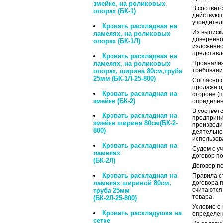
змейке, на роликовых
В соответс
опорах (БК-1)
действующ
учредител
Кровать раскладная на
Из выписк
ламелях, на роликовых
доверенно
опорах (БК-1Л)
изложенног
представл
Кровать раскладная на
ламелях, на роликовых
Проанализ
требований
опорах, ширина 80см,труба
25мм (БК-1Л-25-800)
Согласно с
продажи од
Кровать раскладная на
стороне (п
змейке (БК-2)
определен
В соответс
Кровать раскладная на
предприни
змейке ширина 80см(БК-2-
производи
800)
деятельно
использов
Кровать раскладная на
Судом с у
ламелях
договор по
(БК-2Л)
Договор п
Кровать раскладная на
Правила
с
ламелях шириной 80см,
договора п
считаются
труба 25мм
товара.
(БК-2Л-25-800)
Условие о 
Кровать раскладушка на
определен
сетке