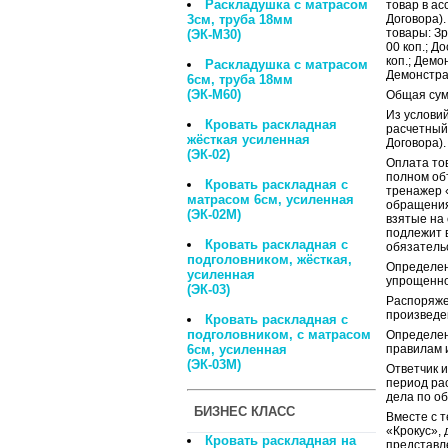
Раскладушка с матрасом
товар в а
3см, труба 18мм
Договора)
товары: З
(ЭК-М30)
00 коп.; Д
коп.; Демо
Раскладушка с матрасом
Демонстрац
6см, труба 18мм
(ЭК-М60)
Общая сумм
Из услови
Кровать раскладная
расчетный 
жёсткая усиленная
Договора).
(ЭК-02)
Оплата тов
полном об
Кровать раскладная с
тренажер «
матрасом 6см, усиленная
обращения 
(ЭК-02М)
взятые на
подлежит 
Кровать раскладная с
обязательс
подголовником, жёсткая,
Определени
усиленная
упрощенно
(ЭК-03)
Распоряже
произведен
Кровать раскладная с
подголовником, с матрасом
Определени
6см, усиленная
правилам 
(ЭК-03М)
Ответчик 
период ра
дела по о
БИЗНЕС КЛАСС
Вместе с т
«Крокус»,
Кровать раскладная на
представл