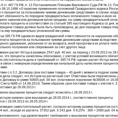
.4 ст. 487 ГК РФ, п. 13 Постановления Пленума Верховного Суда РФ № 13, П
т 08.10.1998 «О практике применения положений Гражданского кодекса Росси
 о процентах за пользование чужими денежными средствами» в случае, когд
яет обязанность по передаче предварительно оплаченного товара и иное не
трено
законом
или договором купли-продажи, на сумму предварительной опл
уплате проценты в соответствии со
статьей 395
настоящего Кодекса со дня, к
передача товара должна была быть произведена, до дня передачи товара по
ата ему предварительно уплаченной им суммы.
тьи 395 ГК РФ одним из видов гражданской ответственности за нарушение об
уплата процентов за пользование чужими денежными средствами вследствие 
ного удержания, уклонения от их возврата, иной просрочки в их уплате либо
льного получения или сбережения за счет другого лица.
ерен расчет Истца в размере 2547 руб. 40 коп. за период с 23.09.2013 по 28.0
но, что проценты начислены обосновано, с учетом условий возникшего обязат
х обстоятельств дела и требований ст. 395 ГК РФ, однако расчет Истца явля
 в связи с неверным определением как начальной даты начисления процентов
авки.
твии с п.3.2. Договора срок поставки товара – 40 дней с момента подачи заявк
в дела следует, что Истцом на расчетный счет Ответчика были перечислены
о Договору в сумме 50605 руб. 00 коп. (платежное поручение №38006 от 16.08
Счета №86 от 14.08.2013г. Таким образом, срок поставки товара с учетом п. 3
оставил до 26.09.2013 г.
енно взыскание процентов следует исчислять с 26.09.2013 г.
истцом заявлен срок взыскания до 28.05.2014 г., соответственно проценты
ся с 26.09.2013 по 28.05.2014 г.
изведен самостоятельный расчет, согласно которому размер процентов сост
04 коп., исходя из расчета: 37352 руб. Х 243 дня Х 8,25% : 360 = 2080 руб. 04 к
 изложенного, суд удовлетворяет требования о взыскании процентов частично