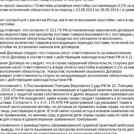
же просит взыскать с Ответчика штрафную неустойку составляющую 0,1% за 
очки исполнения обязательств за период с 23.09.2013 по 28.05.2014 г. в сумм
ет согласиться с расчетом Истца, как в части взыскания неустойки, так и в ча
еустойки.
уд отмечает, что согласно ст. 521 ГК РФ установленная
законом
или договоро
за недопоставку или просрочку поставки товаров взыскивается с поставщика 
ого исполнения обязательства в пределах его обязанности восполнить
вленное количество товаров в последующих периодах поставки, если иной п
устойки не установлен законом или договором.
ний Договора следует, что стороны несут ответственность за невыполнение
тв по Договору в соответствии с действующим законодательством РФ (п.4.1).
ания Договора не следует, что в случае нарушений обязательств, сторона д
шение несет ответственность в виде уплаты неустойки в размере 0,1% за ка
 исполнения обязательств. Напротив, положения указанного Договора
ривают ответственность сторон за ненадлежащее исполнение обязательств 
вии с действующим законодательством РФ.
 положений п. 3 Постановления Пленума Верховного Суда РФ № 10, Пленум
04.2010 «О некоторых вопросах, возникающих в судебной практике при разре
вязанных с защитой права собственности и других вещных прав» принимая ре
 ст. 168 АПК РФ определяет, какие нормы права следует применить к установ
ствам. Согласно п. 3 ч. 4 ст. 170 АПК РФ арбитражный суд указывает также в
очной части решения мотивы, по которым не применил нормы права, на кото
лица, участвующие в деле. В этой связи ссылка истца в исковом заявлении на
е применению, по мнению суда, в данном деле нормы права сама по себе не
м для отказа в удовлетворении заявленного требования.
изложенного и руководствуясь сформированной судебной практикой арбитра
 выводу, что в части взыскания за просрочку исполнения обязательств по дог
ся общие правила об ответственности за нарушение обязательств.