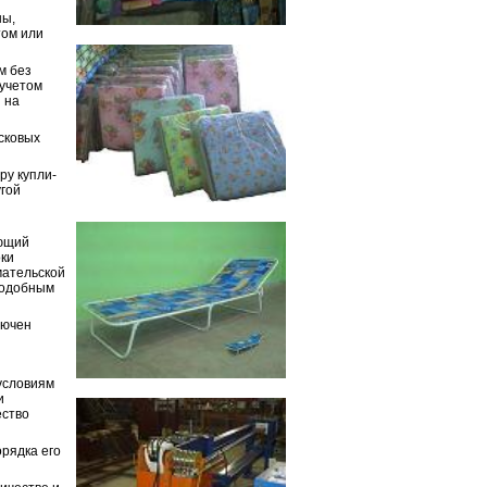
ны,
том или
м без
 учетом
 на
сковых
ру купли-
угой
яющий
оки
мательской
подобным
лючен
условиям
и
ество
орядка его