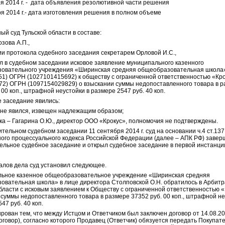
ря 2014 г. - дата объявления резолютивной части решения
я 2014 г.- дата изготовления решения в полном объеме
й суд Тульской области в составе:
зова А.П.,
ии протокола судебного заседания секретарем Орловой И.С.,
л в судебном заседании исковое заявление муниципального казенного
овательного учреждения «Ширинская средняя общеобразовательная школ
51
) ОГРН (
1027101415692
) к обществу с ограниченной ответственностью «Кр
72
) ОГРН (
1097154029829
) о взыскании суммы недопоставленного товара в 
 00 коп., штрафной неустойки в размере 2547 руб. 40 коп.
е заседание явились:
– не явился, извещен надлежащим образом;
ка – Гагарина О.Ю., директор ООО «Крокус», полномочия не подтверждены.
тельном судебном заседании 11 сентября 2014 г. суд на основании ч.4 ст.137
ого процессуального кодекса Российской Федерации (далее – АПК РФ) завер
ельное судебное заседание и открыл судебное заседание в первой инстанци
алов дела суд установил следующее.
ьное казенное общеобразовательное учреждение «Ширинская средняя
овательная школа» в лице директора Столповской О.Н. обратилось в Арбит
бласти с исковым заявлением к Обществу с ограниченной ответственностью «
суммы недопоставленного товара в размере 37352 руб. 00 коп., штрафной не
47 руб. 40 коп.
ирован тем, что между Истцом и Ответчиком был заключен договор от 14.08.
оговор), согласно которого Продавец (Ответчик) обязуется передать Покупат