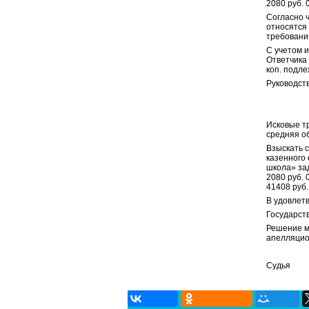
2080 руб. 
Согласно ч
относятся
требовани
С учетом 
Ответчика 
коп. подл
Руководств
Исковые т
средняя о
Взыскать 
казенного
школа» зад
2080 руб. 
41408 руб.
В удовлет
Государств
Решение м
апелляцио
Су