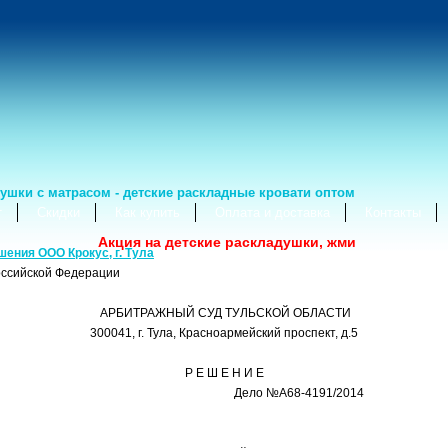
ушки с матрасом - детские раскладные кровати оптом
т
Скидки
Как купить
Оплата и доставка
Контакты
Акция на детские раскладушки, жми
шения ООО Крокус, г. Тула
ссийской Федерации
АРБИТРАЖНЫЙ СУД ТУЛЬСКОЙ ОБЛАСТИ
300041, г
. Тула, Красноармейский проспект, д.5
Р Е Ш Е Н И Е
Тула Дело №А68-4191/2014