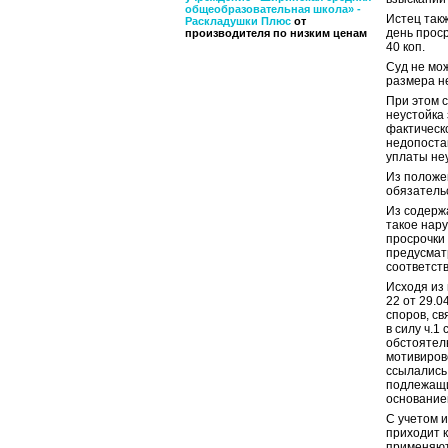
общеобразовательная школа» -
Истец так
Раскладушки Плюс
от
день проср
производителя по низким ценам
40 коп.
Суд не мож
размера н
При этом с
неустойка 
фактическ
недопоста
уплаты не
Из положе
обязательс
Из содерж
такое нару
просрочки
предусмат
соответст
Исходя из
22 от 29.
споров, с
в силу ч.1
обстоятель
мотивиров
ссылались 
подлежащи
основание
С учетом 
приходит к
применяют