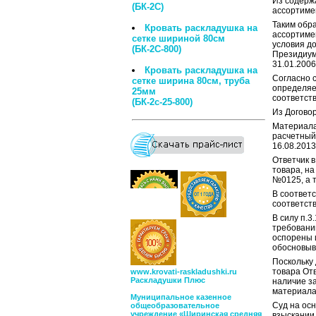
Из содержа
(БК-2С)
ассортиме
Таким обр
Кровать р аскладушка на
ассортиме
сетке шириной 80см
условия д
(БК-2С-800)
Президиум
31.01.200
Кровать раскладушка на
Согласно 
сетке ширина 80см, труба
определяет
25мм
соответст
(БК-2с-25-800)
Из Договор
Материала
расчетный 
16.08.2013
Ответчик в
товара, на
№0125, а 
В соответ
соответст
В силу п.3
требовани
оспорены 
обосновыв
Поскольку
товара От
www.krovati-raskladushki.ru
Раскладушки Плюс
наличие за
материала
Муниципальное казенное
Суд на осн
общеобразовательное
учреждение «Ширинская средняя
взыскании 