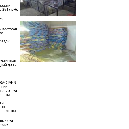
каждый
е 2547 руб.
сти
м поставки
до
орядок
опустившая
ждый день
в
а ВАС РФ №
шении
шение, суд
ленным
рые
 не
 является
жный суд
овору