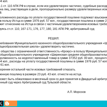
04 коп.
.1 ст. 110 АПК РФ в случае, если иск удовлетворен частично, судебные расхо
 на лиц, участвующих в деле, пропорционально размеру удовлетворенных ис
й.
изложенного расходы по уплате государственной пошлине подлежат взыскани
в пользу Истца в сумме 1976 руб. 57 коп.; государственная пошлина в сумме 2
ежит отнесению на Истца в связи с частичным удовлетворением исковых треб
уясь ст.ст. 110, 167-171, 176, 177, 180, 181 АПК РФ, арбитражный суд
РЕШИЛ:
ребования Муниципального казенного общеобразовательного учреждения «
бщеобразовательная школа» удовлетворить частично.
с общества с ограниченной ответственность «Крокус» в пользу Муниципально
 общеобразовательного учреждения «Ширинская средняя общеобразователь
олженность за недопоставленный товар в сумме 37352 руб. 00 коп., процент
04 коп., расходы на уплату государственной пошлины в сумме 1976 руб. 57 коп.
 61 коп.
ворении остальной части исковых требований отказать.
енную пошлину в размере 23 руб. 43 коп. отнести на истца.
ожет быть обжаловано в месячный срок со дня принятия в Двадцатый арби
нный суд через Арбитражный суд Тульской области.
дья А.П. Морозов