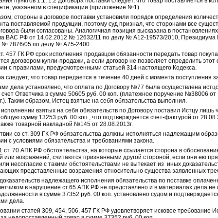
ния пунктов 1.1, 1.2 Договора поставки следует, что товар поставляется в ко
нте, указанном в спецификации (приложение №1).
азом, стороны в договоре поставки установили порядок определения количест
нта поставляемой продукции, поэтому суд признал, что сторонами все сущес
оговора были согласованы. Аналогичная позиция высказана в постановлениях
а ВАС РФ от 14.02.2012 № 12632/11 по делу № А12-19573/2010, Президиума
6 № 7876/05 по делу № А75-2400.
ст. 457 ГК РФ срок исполнения продавцом обязанности передать товар покуп
ся договором купли-продажи, а если договор не позволяет определить этот с
вии с правилами, предусмотренными
статьей 314
настоящего Кодекса.
а следует, что товар передается в течение 40 дней с момента поступления з
ми дела установлено, что оплата по Договору №77 была осуществлена истц
счет Ответчика в сумме 50605 руб. 00 коп. (платежное поручение №38006 от
г.). Таким образом, Истец взятые на себя обязательства выполнил.
 исполнении взятых на себя обязательств по Договору поставил Истцу лишь 
 общую сумму 13253 руб. 00 коп., что подтверждается счет-фактурой от 28.08
также товарной накладной №145 от 28.08.2013г.
ствии со ст. 309 ГК РФ обязательства должны исполняться надлежащим образ
вии с условиями обязательства и требованиями закона.
.1 ст. 70 АПК РФ обстоятельства, на которые ссылается сторона в обосновани
й или возражений, считаются признанными другой стороной, если они ею пр
или несогласие с такими обстоятельствами не вытекает из иных доказательс
ающих представленные возражения относительно существа заявленных тре
 доказательств надлежащего исполнения обязательства по поставке оплачен
ветчиком в нарушение ст.65 АПК РФ не представлено и в материалах дела не 
долженности в сумме 37352 руб. 00 коп. установлено судом и подтверждаетс
ми дела.
овании статей 309, 454, 506, 457 ГК РФ удовлетворяет исковое требование И
за недопоставленный товар в сумме 37352 руб. 00 коп.