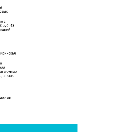
ды
ковых
ю с
3 руб. 43
ований.
Ширинская
го
ная
ов в сумме
, а всего
тражный