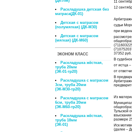
(ДК-ЛМ)
11 сентяб
12 сентябр
Раскладушка детская без
матраса(ДК-01)
Арбитражны
Детская с матрасом
судьи Моро
(полумягкая) (ДК-М30)
при веден
Детская с матрасом
рассмотре
(мягкая) (ДК-М60)
общеобраз
(
71160322
(
71075203
37352 руб.
ЭКОНОМ КЛАСС
В судебно
Раскладушка жёсткая,
от истца 
труба 20мм
от ответчи
(ЭК-01-тр20)
В предвари
Раскладушка с матрасом
Арбитражн
3см, труба 20мм
предварит
(ЭК-М30-тр20)
Из матери
Раскладушка с матрасом
6см, труба 20мм
Муниципал
(ЭК-М60-тр20)
общеобраз
Тульской о
взыскании 
Раскладушка жёсткая,
размере 25
труба 18мм
(ЭК-01)
Иск мотив
(далее – Д