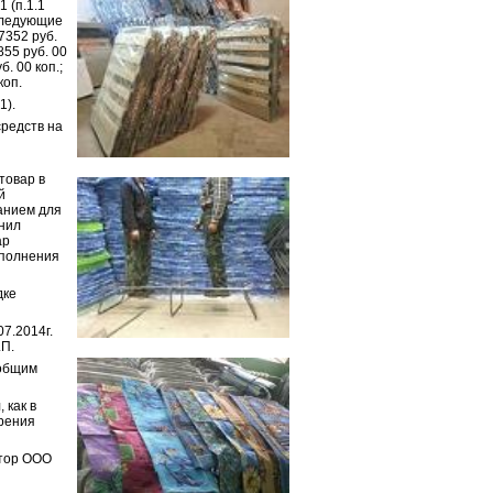
 (п.1.1
 следующие
7352 руб.
855 руб. 00
. 00 коп.;
коп.
1).
средств на
товар в
й
ванием для
лнил
ар
сполнения
дке
7.2014г.
.П.
 общим
 как в
трения
ктор ООО