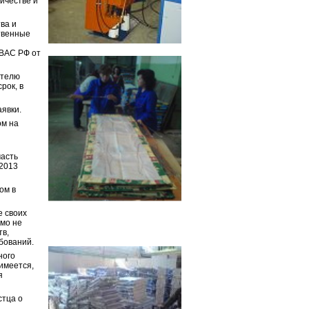
личестве и
ва и
твенные
 ВАС РФ от
ателю
рок, в
аявки.
ом на
часть
.2013
ом в
е своих
ямо не
тв,
бований.
ного
имеется,
я
стца о