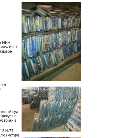
а» ИНН
окус» ИНН
размере
шил
и.
ражный суд
Крокус» о
устойки в
2013 №77
елю (Истцу)