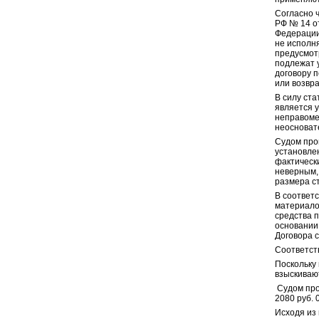
Согласно ч
РФ № 14 о
Федерации
не исполн
предусмо
подлежат 
договору 
или возвр
В силу ста
является 
неправомер
неосновате
Судом пров
установле
фактически
неверным,
размера ст
В соответс
материало
средства п
основании 
Договора с
Соответств
Поскольку 
взыскивают
Судом про
2080 руб. 
Исходя из