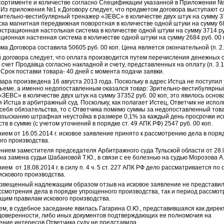
ссортименте и количестве согласно Спецификации указанной в Приложении №1
. Из приложения №1 к Договору следует, что предметом договора выступают
рительно-вестибулярный тренажер «ЗЕВС» в количестве двух штук на сумму 3
оска магнитная передвижная поворотная в количестве одной штуки на сумму 6
нстрационная настольная система в количестве одной штуки на сумму 3714 руб
ионная настенная система в количестве одной штуки на сумму 2684 руб. 00 
а Договора составила 50605 руб. 00 коп. Цена является окончательной (п. 2.
й договора следует, что оплата производится путем перечисления денежных 
счет Продавца согласно накладной и счету, представленных на оплату (п. 3.1
 Срок поставки товара- 40 дней с момента подачи заявки.
ара произведена 16 августа 2013 года. Поскольку в адрес Истца не поступил 
ъеме, а именно недопоставленным оказался товар: Зрительно-вестибулярны
ЗЕВС» в количестве двух штук на сумму 37352 руб. 00 коп, это явилось осно
Истца в арбитражный суд. Поскольку, как полагает Истец, Ответчик не испо
 себя обязательства, то с Ответчика помимо суммы за недопоставленный тов
взысканию штрафная неустойка в размере 0,1% за каждый день просрочки и
тв в сумме (с учетом уточнений в порядке ст. 49 АПК РФ) 2547 руб. 00 коп.
ем от 16.05.2014 г. исковое заявление принято к рассмотрению дела в поря
го производства.
нием заместителя председателя Арбитражного суда Тульской области от 28.0
а замена судьи Шабановой Т.Ю., в связи с ее болезнью на судью Морозова А
ем от 18.08.2014 г. в силу п. 4 ч. 5 ст. 227 АПК РФ дело рассматривается по
искового производства.
извещенный надлежащим образом отзыв на исковое заявление не представил,
ссмотрения дела в порядке упрощенного производства, так и период рассмо
бщим правилам искового производства.
ем, в судебное заседание явилась Гагарина О.Ю., представившаяся как дире
 доверенности, либо иных документов подтверждающих ее полномочия на
ение интересов Ответчика суду не представила.