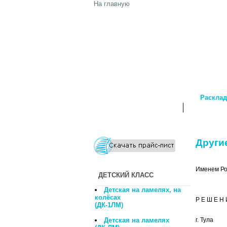
На главную
Расклад
О Компании
Прайс-лис
Другие
Именем Ро
ДЕТСКИЙ КЛАСС
Детская на ламелях, на
колёсах
Р Е Ш Е Н 
(ДК-1ЛМ)
Детская на ламелях
г. Тула