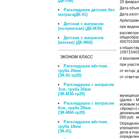
(ДК-ЛМ)
20 феврал
Дата объя
Раскладушка детская без
матраса(ДК-01)
Дата изго
Арбитражны
Детская с матрасом
при веден
(полумягкая) (ДК-М30)
рассмотре
общеобр
Детская с матрасом
400701006
(мягкая) (ДК-М60)
к общес
10971540
ЭКОНОМ КЛАСС
о взыскани
при участи
Раскладушка жёсткая,
труба 20мм
от истца: 
(ЭК-01-тр20)
от ответчи
Раскладушка с матрасом
3см, труба 20мм
(ЭК-М30-тр20)
муниципал
(далее – 
Раскладушка с матрасом
исковым з
6см, труба 20мм
«Крокус») 
(ЭК-М60-тр20)
денежными 
000 руб. 
Раскладушка жёсткая,
Определен
труба 18мм
упрощенно
(ЭК-01)
дела в по
определен