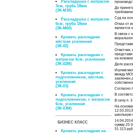
Раскладушка с матрасом
производс
3см, труба 18мм
До приняти
(ЭК-М30)
требования
Суд на осн
Раскладушка с матрасом
6см, труба 18мм
Отказ от и
(ЭК-М60)
является 
В связи с 
Кровать раскладная
морального
жёсткая усиленная
Представи
(ЭК-02)
Ответчик,
представит
Кровать раскладная с
на исковое
матрасом 6см, усиленная
(ЭК-02М)
Дело рассм
Изучив мат
Кровать раскладная с
между МОУ
подголовником, жёсткая,
заключен 
усиленная
собственн
(ЭК-03)
Согласно п
В соответс
Кровать раскладная с
подголовником, с матрасом
В силу п. 
6см, усиленная
На основа
(ЭК-03М)
12.03.2013
школьную 
14.04.2014
БИЗНЕС КЛАСС
сумму 25 0
51 313 руб.
Кровать раскладная на