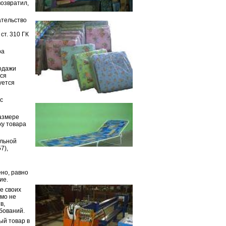
возвратил,
ательство
ст. 310 ГК
ра
родажи
тся
уется
с
азмере
ку товара
ельной
7),
но, равно
ие.
е своих
ямо не
в,
бований.
ый товар в