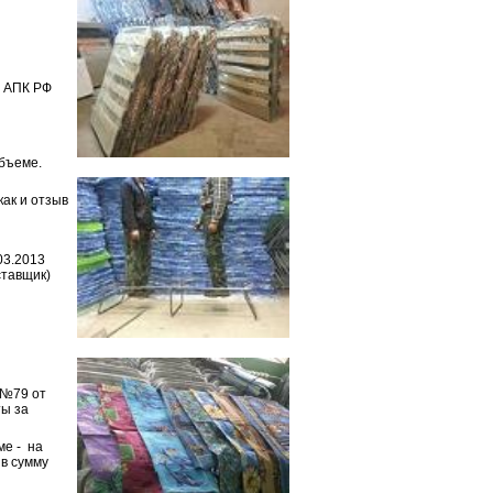
0 АПК РФ
бъеме.
как и отзыв
03.2013
ставщик)
 №79 от
ты за
ме - на
 в сумму