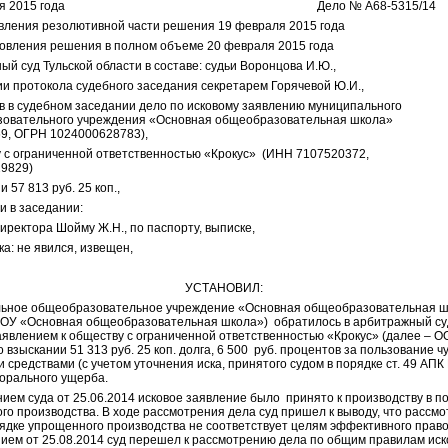
я 2015 года
Дело № А68-5315/14
вления резолютивной части решения
19 февраля
2015 года
товления решения в полном объеме
20 февраля 2015
года
й суд Тульской области в составе: судьи Воронцова И.Ю.,
ии протокола судебного заседания секретарем Горячевой Ю.И.,
в в судебном заседании дело по исковому заявлению муниципального
азовательного учреждения «Основная общеобразовательная шко
9, ОГРН 1024000628783),
тву с ограниченной ответственностью «Крокус» (ИНН 71075203
29829)
и 57 813 руб. 25 коп.,
и в заседании:
директора Шойму Ж.Н., по паспорту, выписке,
ка: не явился, извещен,
УСТАНОВИЛ:
ьное общеобразовательное учреждение «Основная общеобразовательная 
МОУ «Основная общеобразовательная школа») обратилось в арбитражный су
аявлением к обществу с ограниченной ответственностью «Крокус» (далее – 
о взыскании 51 313 руб. 25 коп. долга, 6 500 руб. процентов за пользование 
средствами (с учетом уточнения иска, принятого судом в порядке ст. 49 АПК 
морального ущерба.
ием суда от 25.06.2014 исковое заявление было принято к производству в п
го производства. В ходе рассмотрения дела суд пришел к выводу, что рассм
рядке упрощенного производства не соответствует целям эффективного право
ием от 25.08.2014 суд перешел к рассмотрению дела по общим правилам иск