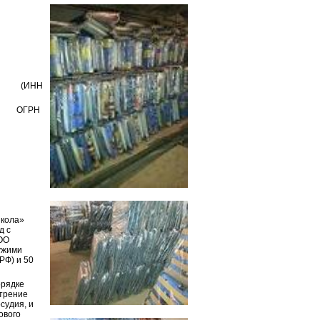
ла» (ИНН
72, ОГРН
школа»
д с
ООО
чужими
РФ) и 50
орядке
отрение
судия, и
ового