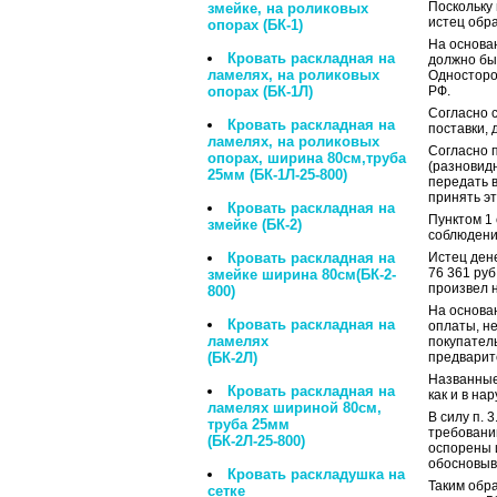
Поскольку 
змейке, на роликовых
истец обра
опорах (БК-1)
На основан
Кровать раскладная на
должно бы
ламелях, на роликовых
Односторон
опорах (БК-1Л)
РФ.
Согласно с
Кровать раскладная на
поставки,
ламелях, на роликовых
Согласно п
опорах, ширина 80см,труба
(разновидн
25мм (БК-1Л-25-800)
передать в
принять эт
Кровать раскладная на
Пунктом 1 
змейке (БК-2)
соблюдени
Кровать раскладная на
Истец ден
76 361 руб
змейке ширина 80см(БК-2-
произвел н
800)
На основан
Кровать раскладная на
оплаты, не
ламелях
покупател
(БК-2Л)
предварит
Названные
Кровать раскладная на
как и в на
ламелях шириной 80см,
В силу п. 
труба 25мм
требовани
(БК-2Л-25-800)
оспорены и
обосновыв
Кровать раскладушка на
Таким обр
сетке