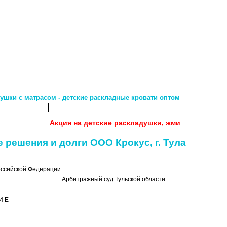
ушки с матрасом - детские раскладные кровати оптом
т
Скидки
Как купить
Оплата и доставка
Контакты
Акция на детские раскладушки, жми
 решения и долги ООО Крокус, г. Тула
ссийской Федерации
Арбитражный суд Тульской области
И Е