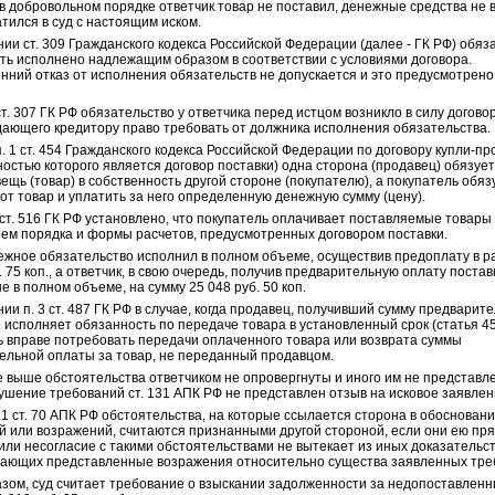
в добровольном порядке ответчик товар не поставил, денежные средства не 
тился в суд с настоящим иском.
ии ст. 309 Гражданского кодекса Российской Федерации (далее - ГК РФ) обяз
ть исполнено надлежащим образом в соответствии с условиями договора.
ний отказ от исполнения обязательств не допускается и это предусмотрено 
т. 307 ГК РФ обязательство у ответчика перед истцом возникло в силу догово
 дающего кредитору право требовать от должника исполнения обязательства.
. 1 ст. 454 Гражданского кодекса Российской Федерации по договору купли-п
остью которого является договор поставки) одна сторона (продавец) обязуе
ещь (товар) в собственность другой стороне (покупателю), а покупатель обяз
от товар и уплатить за него определенную денежную сумму (цену).
ст. 516 ГК РФ установлено, что покупатель оплачивает поставляемые товары 
ем порядка и формы расчетов, предусмотренных договором поставки.
ежное обязательство исполнил в полном объеме, осуществив предоплату в р
. 75 коп., а ответчик, в свою очередь, получив предварительную оплату постав
е в полном объеме, на сумму 25 048 руб. 50 коп.
ии п. 3 ст. 487 ГК РФ в случае, когда продавец, получивший сумму предварит
 исполняет обязанность по передаче товара в установленный срок (статья 45
ь вправе потребовать передачи оплаченного товара или возврата суммы
ельной оплаты за товар, не переданный продавцом.
 выше обстоятельства ответчиком не опровергнуты и иного им не представле
рушение требований ст. 131 АПК РФ не представлен отзыв на исковое заявлен
3.1 ст. 70 АПК РФ обстоятельства, на которые ссылается сторона в обосновани
й или возражений, считаются признанными другой стороной, если они ею пр
ли несогласие с такими обстоятельствами не вытекает из иных доказательст
ающих представленные возражения относительно существа заявленных тре
азом, суд считает требование о взыскании задолженности за недопоставленн