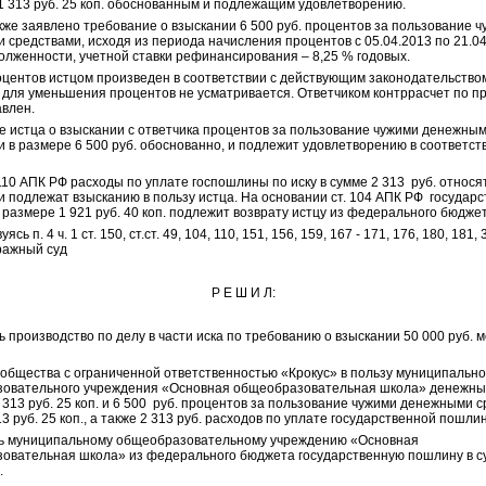
1 313 руб. 25 коп. обоснованным и подлежащим удовлетворению.
кже заявлено требование о взыскании 6 500 руб. процентов за пользование 
средствами, исходя из периода начисления процентов с 05.04.2013 по 21.04
олженности, учетной ставки рефинансирования – 8,25 % годовых.
оцентов истцом произведен в соответствии с действующим законодательство
 для уменьшения процентов не усматривается. Ответчиком контррасчет по п
авлен.
е истца о взыскании с ответчика процентов за пользование чужими денежны
 в размере 6 500 руб. обоснованно, и подлежит удовлетворению в соответств
 110 АПК РФ расходы по уплате госпошлины по иску в сумме 2 313 руб. относя
и подлежат взысканию в пользу истца. На основании ст. 104 АПК РФ государ
размере 1 921 руб. 40 коп. подлежит возврату истцу из федерального бюджет
ясь п. 4 ч. 1 ст. 150, ст.ст. 49, 104, 110, 151, 156, 159, 167 - 171, 176, 180, 181
ражный суд
Р Е Ш И Л:
 производство по делу в части иска по требованию о взыскании 50 000 руб. 
общества с ограниченной ответственностью «Крокус» в пользу муниципально
овательного учреждения «Основная общеобразовательная школа» денежны
 313 руб. 25 коп. и 6 500 руб. процентов за пользование чужими денежными 
13 руб. 25 коп., а также 2 313 руб. расходов по уплате государственной пошли
ть
муниципальному общеобразовательному учреждению «Основная
овательная школа» из
федерального бюджета государственную пошлину в с
.