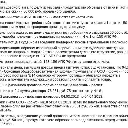
тва.
я судебного акта по делу истец заявил ходатайство об отказе от иска в части
 о взыскании 50 000 руб. морального ущерба.
овании статьи 49 АПК РФ принимает отказ от части иска.
ска (части исковых требований) в соответствии с пунктом 4 части 1 статьи 15
основанием для прекращения производства по делу.
чем, производство по делу в части иска по требованию о взыскании 50 000 руб.
 ущерба подлежит прекращению на основании п. 4 ч. 1 ст. 150 АПК РФ.
тель истца в судебном заседании поддержал исковые требования в полном о
 надлежащим образом извещенный о времени и месте судебного заседания,
еля не направил, ходатайство о рассмотрении дела в его отсутствие, равно 
 заявление в порядке ст. 131 АПК РФ не представил.
отрено в порядке статей 123, 156 АПК РФ в отсутствие ответчика.
ериалы дела, выслушав доводы представителя истца, суд установил, что 04.
 «Основная общеобразовательная школа» (покупатель) и ООО «Крокус» (по
договор поставки №14 согласно которому поставщик обязался передать в
ость, а покупатель надлежащим образом принять и оплатить товар.
. 2.2 указанного договора форма оплаты: безналичный расчет.
твии с п. 2.4 сумма договора: 76 361 руб. 75 коп. по счету №18.
3.2 договора срок действия договора с 04.03.2013 по 04.04.2013.
нии счета ООО «Крокус» №18 от 04.03.2013 истец по платежному поручению
 перечислил на расчетный счет ответчика 76 361 руб. 75 коп. в качестве опла
мебель.
 ответчик, в нарушение условий договора, мебель поставил не в полном объе
48 руб. 50 коп., в результате чего образовалась задолженность перед истцом
 25 коп.