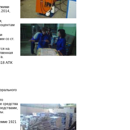
чужими
.2014,
м,
роцентам
ми
ии со ст.
тся на
ственная
а.
, 318 АПК
морального
го
е средства
средствами
,
ны.
умме 1921