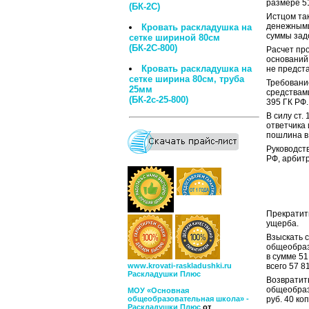
размере 5
(БК-2С)
Истцом та
денежными 
Кровать р аскладушка на
суммы зад
сетке шириной 80см
(БК-2С-800)
Расчет пр
оснований
Кровать раскладушка на
не предст
сетке ширина 80см, труба
Требовани
25мм
средствами
(БК-2с-25-800)
395 ГК РФ.
В силу ст.
ответчика 
пошлина в 
Руководству
РФ, арбит
Прекратить
ущерба.
Взыскать с
общеобраз
в сумме 51
www.krovati-raskladushki.ru
всего 57 8
Раскладушки Плюс
Возврати
общеобраз
МОУ «Основная
общеобразовательная школа» -
руб. 40 коп
Раскладушки Плюс
от