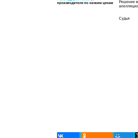
Решение м
производителя по низким ценам
апелляцио
Су